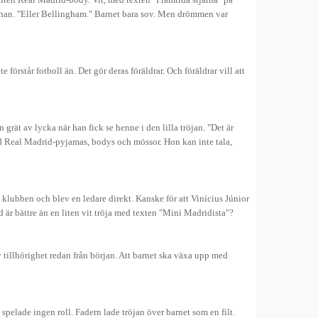
 han. "Eller Bellingham." Barnet bara sov. Men drömmen var
e förstår fotboll än. Det gör deras föräldrar. Och föräldrar vill att
grät av lycka när han fick se henne i den lilla tröjan. "Det är
ed Real Madrid-pyjamas, bodys och mössor. Hon kan inte tala,
lubben och blev en ledare direkt. Kanske för att Vinícius Júnior
 är bättre än en liten vit tröja med texten "Mini Madridista"?
av tillhörighet redan från början. Att barnet ska växa upp med
spelade ingen roll. Fadern lade tröjan över barnet som en filt.