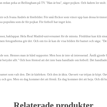
an redan peka ut Bellingham på TV. "Han är bra", säger pojken. Och fadern ler stolt.
r och Ivana Andrés är förebilder. För små flickor som växer upp kan dessa kvinnor v
lika populära som de för pojkar. För fotboll har inget kön.
ssor, haklappar. Hela Real Madrid-universumet för de minsta. Föräldrar kan klä sina b
men fotografierna gör det. Och om tio år kan de visa bilden för barnet och säga: "De
son. Hennes man är hård supporter. Men hon är inte så intresserad. Ändå gjorde ho
här betyder allt." Och hon förstod att det inte bara handlade om fotboll. Det handla
 barnet som valt den. Det är kärleken. Och den är äkta. Oavsett var tröjan är köpt. Oa
h gos. Men en dag kommer det att förstå. En dag kommer det att heja. Och då har res
Relaterade produkter