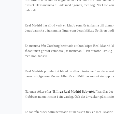
bröstet. Hans mamma rullade med ögonen, men log. När Olle kom 
redan där.
Real Madrid har alltid varit en klubb som för tankarna till vinnare. 
deras barn ska bära samma färger som deras hjältar. Det är en trad
En mamma från Göteborg berättade att hon köpte Real Madrid-kläder 
sådant man gör för varandra", sa mamman. "Han är fotbollstokig. 
men hon har stil.
Real Madrids popularitet bland de allra minsta har ökat de sena
dansar sig igenom försvar. Eller för att föräldrar som växte upp 
När man söker efter "
Billiga Real Madrid Babytröja
" handlar det
klubbens namn inristat i sin vardag. Och det är vackert på sitt sät
En far från Stockholm berättade att hans son fick en Real Madrid-t