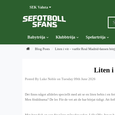
SEK
Valuta
Babytröja
Klubbtröja
Spelartröja
Blog Posts
Liten i vit – varför Real Madrid-fansen börj
Liten i
Posted By Luke Noble on Tuesday 09th June 2026
Det finns något alldeles speciellt med att se en liten bebis i en 
Men föräldrarna? De ler. För de vet att de har börjat tidigt. Att fot
Min bror fick en son för några månader sedan. Lille Olle. Innan 