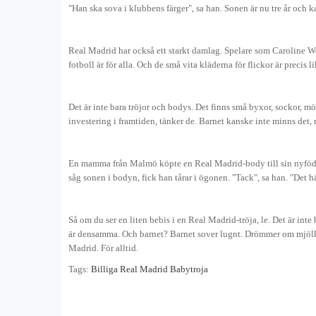
"Han ska sova i klubbens färger", sa han. Sonen är nu tre år och k
Real Madrid har också ett starkt damlag. Spelare som Caroline Wei
fotboll är för alla. Och de små vita kläderna för flickor är precis 
Det är inte bara tröjor och bodys. Det finns små byxor, sockor, mö
investering i framtiden, tänker de. Barnet kanske inte minns det, 
En mamma från Malmö köpte en Real Madrid-body till sin nyfödde 
såg sonen i bodyn, fick han tårar i ögonen. "Tack", sa han. "Det 
Så om du ser en liten bebis i en Real Madrid-tröja, le. Det är inte
är densamma. Och barnet? Barnet sover lugnt. Drömmer om mjölk oc
Madrid. För alltid.
Tags:
Billiga Real Madrid Babytroja