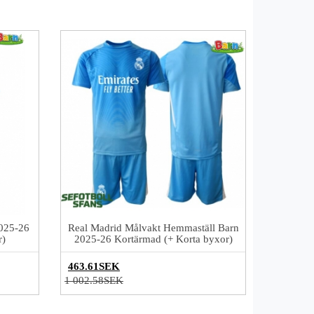
2025-26
Real Madrid Målvakt Hemmaställ Barn
r)
2025-26 Kortärmad (+ Korta byxor)
463.61SEK
1 002.58SEK