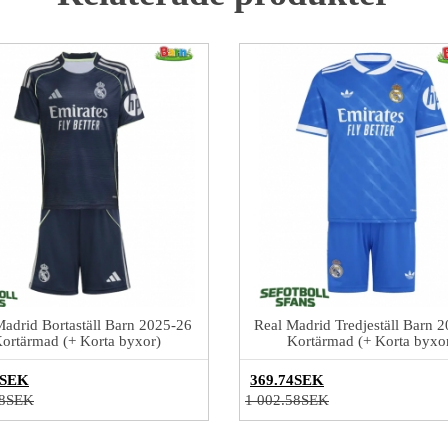
Madrid Bortaställ Barn 2025-26
Real Madrid Tredjeställ Barn 
ortärmad (+ Korta byxor)
Kortärmad (+ Korta byxo
4SEK
369.74SEK
58SEK
1 002.58SEK