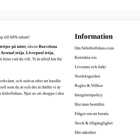
Information
pp till 60% rabatt!
ströjor på nätet
, såsom
Barcelona
Om Sefotbollsfans.com
,
Arsenal tröja
,
Liverpool tröja
,
Kontakta oss
hitta vad du vill. Vi är alltid här för
Leverans och frakt
Storleksguiden
ekvämt, och strävar efter att handla
Regler & Villkor
oll som du är och det är därför vi är
a fotbollsfans. Njut av att shoppa i den
Integritetspolicy
Hur man beställer
Frågor om att betala
Stock & tillgänglighet
Din säkerhet