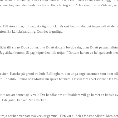
hem, låg han i den bodyn och sov. Hans far tog kort. "Han ska bli som Zidane", sa
Till stora titlar, till magiska ögonblick. För små barn spelar det ingen roll att de int
ition. En kärlekshandling. Och det är gulligt.
till sin nyfödda dotter. Inte för att dottern brydde sig, utan för att pappan nästan 
Jag älskar honom. Så jag köpte den lilla tröjan." Dottern har nu en hel garderob m
ste åren. Kanske på grund av Jude Bellingham, den unga engelsmannen som kom till k
med Ronaldo, Ramos och Modrić nu själva har barn. De vill föra arvet vidare. Och vad
 inte om att barnet själv valt. Det handlar om att föräldern vill ge barnet en känsla 
t. Lite galet, kanske. Men vackert.
röja när han var bara två veckor gammal. Den var alldeles för stor, såklart. Men det 