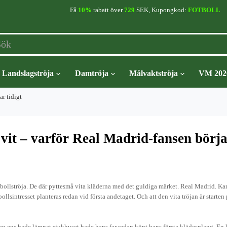
Få
10%
rabatt över
729
SEK, Kupongkod:
FOTBOLL
Landslagströja
Damtröja
Målvaktströja
VM 202
ar tidigt
 vit – varför Real Madrid-fansen börja
fotbollströja. De där pyttesmå vita kläderna med det guldiga märket. Real Madrid. Kan
bollsintresset planteras redan vid första andetaget. Och att den vita tröjan är starten 
han ens hade lämnat sjukhuset hade hans far redan köpt hans första klädesplagg. En 