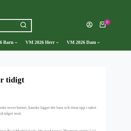
0
6 Barn
VM 2026 Herr
VM 2026 Dam
r tidigt
ske sover barnet, kanske ligger det bara och tittar upp i taket.
på något stort.
liten Real Madrid-body. Vit, med texten "Framtida stjärna" på