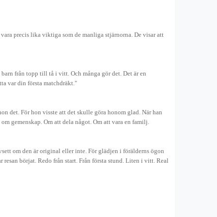
ara precis lika viktiga som de manliga stjärnorna. De visar att
arn från topp till tå i vitt. Och många gör det. Det är en
tta var din första matchdräkt."
n det. För hon visste att det skulle göra honom glad. När han
de om gemenskap. Om att dela något. Om att vara en familj.
vsett om den är original eller inte. För glädjen i förälderns ögon
an börjat. Redo från start. Från första stund. Liten i vitt. Real