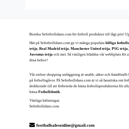
Besöka Sefotbollsfans.com för fotboll produkter till lågt pris! U
Här på Sefotbollsfans.com ge vi många populära
billiga fotboll
tröja
,
Real Madrid tröja
,
Manchester United tröja
,
PSG tröja
Juventus tröja
och mer. Så vänligen bläddra vår webbplats för att 
dina behov!
Vår online shopping anläggning är snabb, säker och framförallt b
på fotbollsgåvor. På Sefotbollsfans.com är vi så fanatiska om fotb
dedikerade till att förbereda de bästa fotbollsprodukterna för all
bästa
Fotbollsbutik
.
Vänliga hälsningar,
Sefotbollsfans.com
footballsalesonline@gmail.com