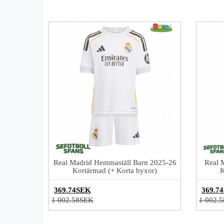
Real Madrid Hemmaställ Barn 2025-26
Real 
Kortärmad (+ Korta byxor)
K
369.74SEK
369.7
1 002.58SEK
1 002.