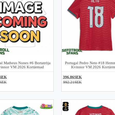
al Matheus Nunes #6 Bortatröja
Portugal Pedro Neto #18 Hemm
innor VM 2026 Kortärmad
Kvinnor VM 2026 Kortär
6SEK
396.86SEK
1SEK
992.21SEK