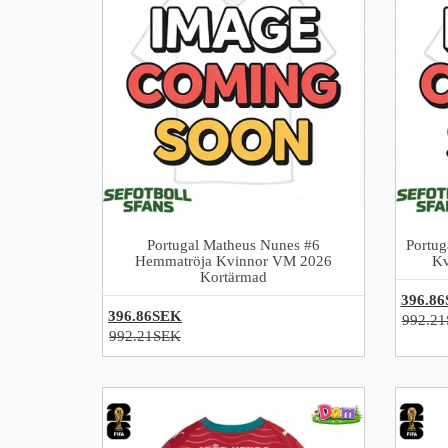
Portugal Matheus Nunes #6
Portug
Hemmatröja Kvinnor VM 2026
Kv
Kortärmad
396.8
396.86SEK
992.2
992.21SEK