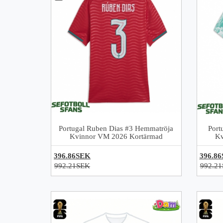
Portugal Ruben Dias #3 Hemmatröja
Port
Kvinnor VM 2026 Kortärmad
Kv
396.86SEK
396.8
992.21SEK
992.2