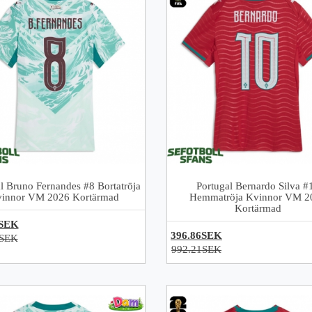
l Bruno Fernandes #8 Bortatröja
Portugal Bernardo Silva #
innor VM 2026 Kortärmad
Hemmatröja Kvinnor VM 2
Kortärmad
6SEK
396.86SEK
1SEK
992.21SEK