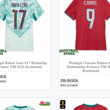
gal Rafael Leao #17 Bortatröja
Portugal Goncalo Ramos 
innor VM 2026 Kortärmad
Hemmatröja Kvinnor VM 2
Kortärmad
6SEK
396.86SEK
1SEK
992.21SEK