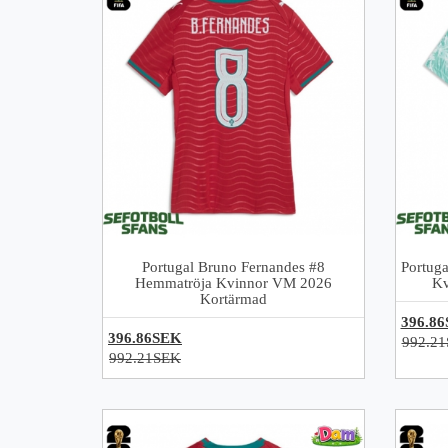
Portugal Bruno Fernandes #8
Portuga
Hemmatröja Kvinnor VM 2026
Kv
Kortärmad
396.8
396.86SEK
992.2
992.21SEK