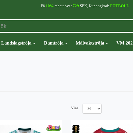
Få
10%
rabatt över
729
SEK, Kupongkod:
FOTBOLL
Landslagströja
Damtröja
Målvaktströja
VM 202
Visa: