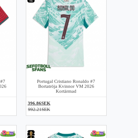
 #7
Portugal Cristiano Ronaldo #7
026
Bortatröja Kvinnor VM 2026
Kortärmad
396.86SEK
992.21SEK