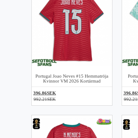
Portugal Joao Neves #15 Hemmatröja
Portu
Kvinnor VM 2026 Kortärmad
Kv
396.86SEK
396.8
992.21SEK
992.2