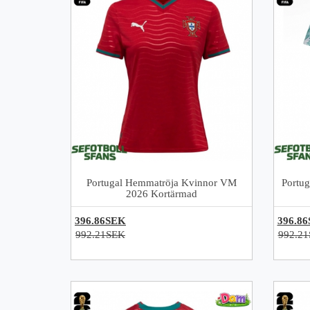
Portugal Hemmatröja Kvinnor VM
Portug
2026 Kortärmad
396.86SEK
396.8
992.21SEK
992.2