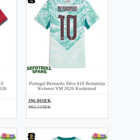
10
Portugal Bernardo Silva #10 Bortatröja
026
Kvinnor VM 2026 Kortärmad
396.86SEK
992.21SEK