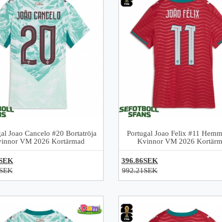
al Joao Cancelo #20 Bortatröja
Portugal Joao Felix #11 Hemm
innor VM 2026 Kortärmad
Kvinnor VM 2026 Kortär
6SEK
396.86SEK
1SEK
992.21SEK