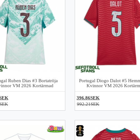
ugal Ruben Dias #3 Bortatröja
Portugal Diogo Dalot #5 Hemm
innor VM 2026 Kortärmad
Kvinnor VM 2026 Kortär
6SEK
396.86SEK
1SEK
992.21SEK