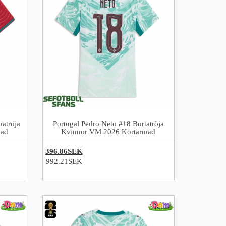
atröja
Portugal Pedro Neto #18 Bortatröja
mad
Kvinnor VM 2026 Kortärmad
396.86SEK
992.21SEK