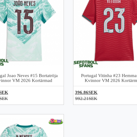
gal Joao Neves #15 Bortatröja
Portugal Vitinha #23 Hemma
innor VM 2026 Kortärmad
Kvinnor VM 2026 Kortär
6SEK
396.86SEK
1SEK
992.21SEK