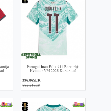
atröja
Portugal Joao Felix #11 Bortatröja
mad
Kvinnor VM 2026 Kortärmad
396.86SEK
992.21SEK