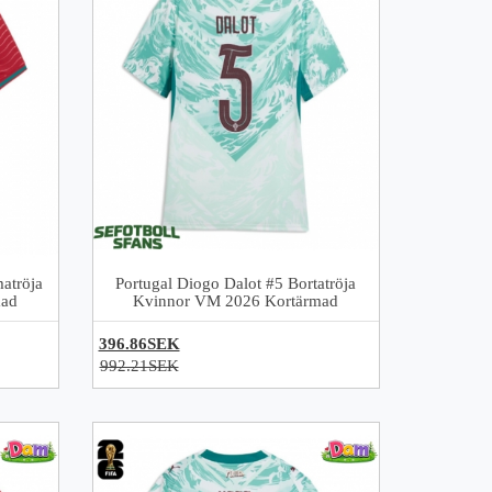
atröja
Portugal Diogo Dalot #5 Bortatröja
mad
Kvinnor VM 2026 Kortärmad
396.86SEK
992.21SEK