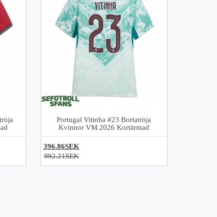
tröja
Portugal Vitinha #23 Bortatröja
mad
Kvinnor VM 2026 Kortärmad
396.86SEK
992.21SEK