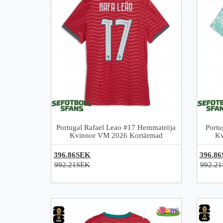
Portugal Rafael Leao #17 Hemmatröja
Portu
Kvinnor VM 2026 Kortärmad
Kv
396.86SEK
396.8
992.21SEK
992.2