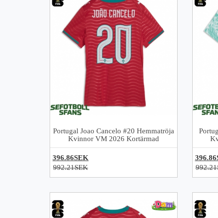
Portugal Joao Cancelo #20 Hemmatröja
Portug
Kvinnor VM 2026 Kortärmad
Kv
396.86SEK
396.8
992.21SEK
992.2