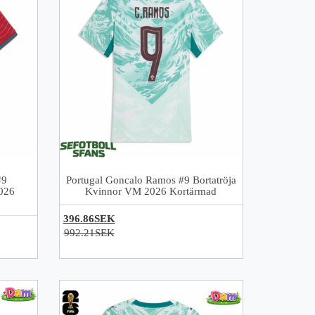
#9
Portugal Goncalo Ramos #9 Bortatröja
026
Kvinnor VM 2026 Kortärmad
396.86SEK
992.21SEK