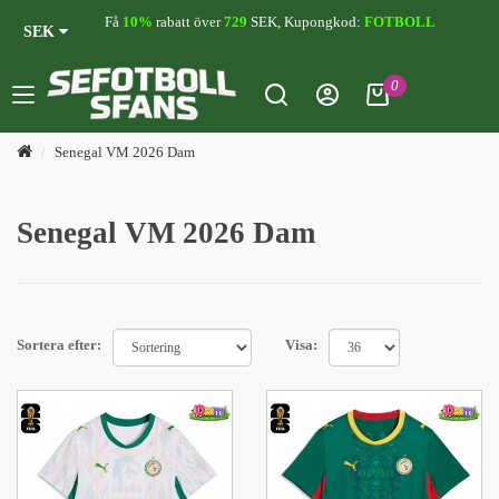
Få
10%
rabatt över
729
SEK, Kupongkod:
FOTBOLL
SEK
0
Senegal VM 2026 Dam
Senegal VM 2026 Dam
Sortera efter:
Visa: