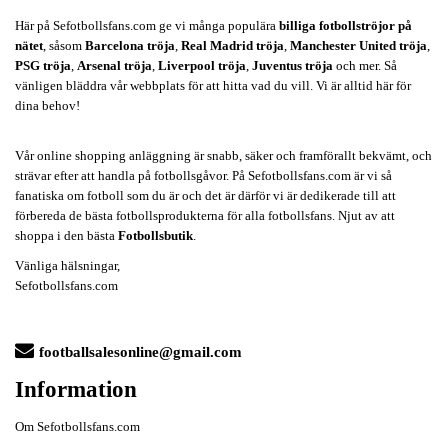
Här på Sefotbollsfans.com ge vi många populära
billiga fotbollströjor på
nätet
, såsom
Barcelona tröja
,
Real Madrid tröja
,
Manchester United tröja
,
PSG tröja
,
Arsenal tröja
,
Liverpool tröja
,
Juventus tröja
och mer. Så
vänligen bläddra vår webbplats för att hitta vad du vill. Vi är alltid här för
dina behov!
Vår online shopping anläggning är snabb, säker och framförallt bekvämt, och
strävar efter att handla på fotbollsgåvor. På Sefotbollsfans.com är vi så
fanatiska om fotboll som du är och det är därför vi är dedikerade till att
förbereda de bästa fotbollsprodukterna för alla fotbollsfans. Njut av att
shoppa i den bästa
Fotbollsbutik
.
Vänliga hälsningar,
Sefotbollsfans.com
footballsalesonline@gmail.com
Information
Om Sefotbollsfans.com