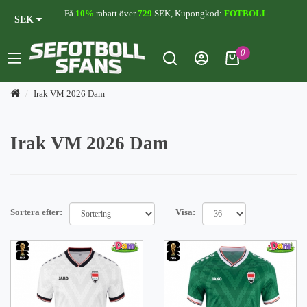
Få
10%
rabatt över
729
SEK, Kupongkod:
FOTBOLL
SEK
0
Irak VM 2026 Dam
Irak VM 2026 Dam
Sortera efter:
Visa: