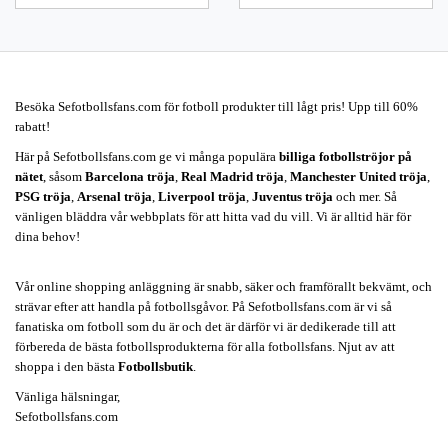
Besöka Sefotbollsfans.com för fotboll produkter till lågt pris! Upp till 60%
rabatt!
Här på Sefotbollsfans.com ge vi många populära
billiga fotbollströjor på
nätet
, såsom
Barcelona tröja
,
Real Madrid tröja
,
Manchester United tröja
,
PSG tröja
,
Arsenal tröja
,
Liverpool tröja
,
Juventus tröja
och mer. Så
vänligen bläddra vår webbplats för att hitta vad du vill. Vi är alltid här för
dina behov!
Vår online shopping anläggning är snabb, säker och framförallt bekvämt, och
strävar efter att handla på fotbollsgåvor. På Sefotbollsfans.com är vi så
fanatiska om fotboll som du är och det är därför vi är dedikerade till att
förbereda de bästa fotbollsprodukterna för alla fotbollsfans. Njut av att
shoppa i den bästa
Fotbollsbutik
.
Vänliga hälsningar,
Sefotbollsfans.com