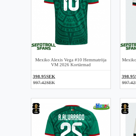
Mexiko Alexis Vega #10 Hemmatröja
Mexiko
VM 2026 Kortärmad
398.95SEK
398.9
997.42SEK
997.4