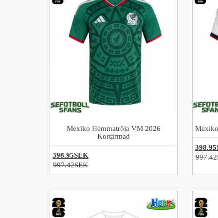
Mexiko Hemmatröja VM 2026
Mexiko
Kortärmad
398.9
398.95SEK
997.4
997.42SEK