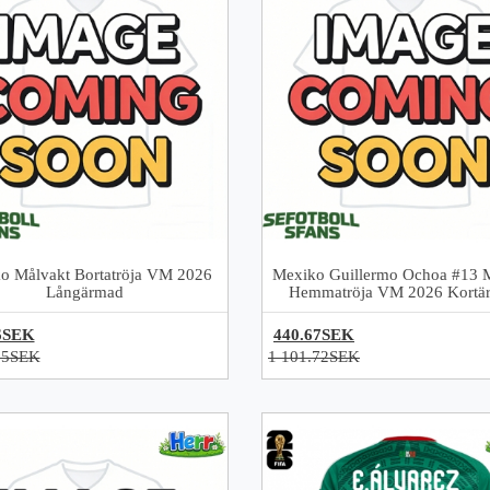
o Målvakt Bortatröja VM 2026
Mexiko Guillermo Ochoa #13 
Långärmad
Hemmatröja VM 2026 Kortä
6SEK
440.67SEK
95SEK
1 101.72SEK