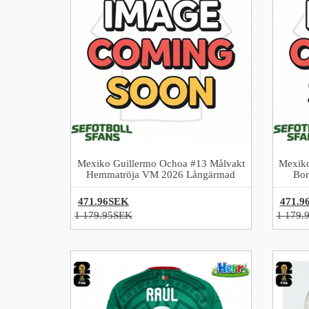
Mexiko Guillermo Ochoa #13 Målvakt
Mexiko
Hemmatröja VM 2026 Långärmad
Bor
471.96SEK
471.9
1 179.95SEK
1 179.