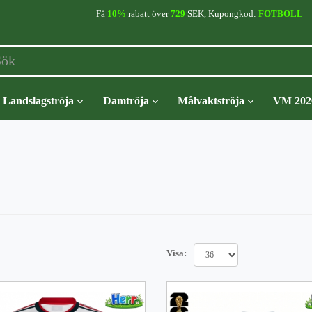
Få
10%
rabatt över
729
SEK, Kupongkod:
FOTBOLL
Landslagströja
Damtröja
Målvaktströja
VM 202
Visa: