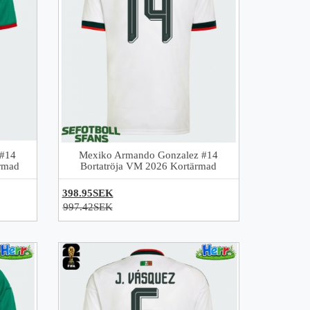
 #14
Mexiko Armando Gonzalez #14
rmad
Bortatröja VM 2026 Kortärmad
398.95SEK
997.42SEK