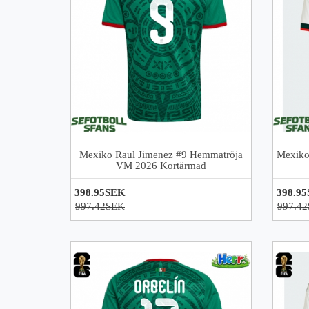
Mexiko Raul Jimenez #9 Hemmatröja
Mexiko
VM 2026 Kortärmad
398.95SEK
398.9
997.42SEK
997.4