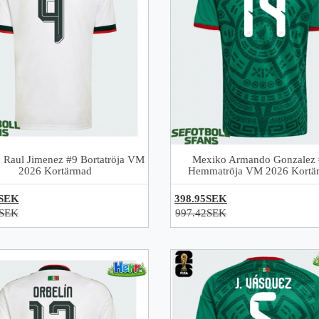
 Raul Jimenez #9 Bortatröja VM
Mexiko Armando Gonzalez
2026 Kortärmad
Hemmatröja VM 2026 Kortä
5SEK
398.95SEK
2SEK
997.42SEK