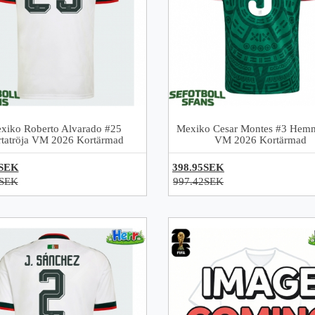
xiko Roberto Alvarado #25
Mexiko Cesar Montes #3 Hemm
rtatröja VM 2026 Kortärmad
VM 2026 Kortärmad
5SEK
398.95SEK
2SEK
997.42SEK