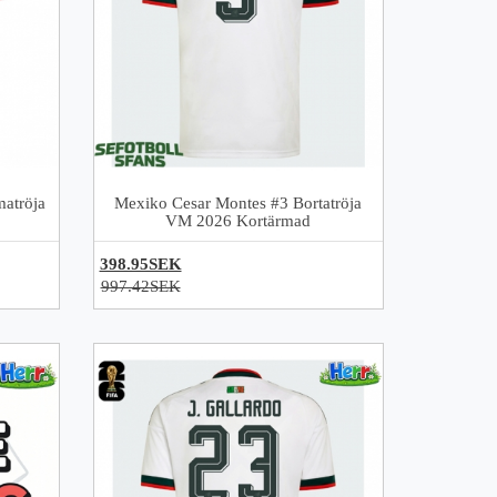
atröja
Mexiko Cesar Montes #3 Bortatröja
VM 2026 Kortärmad
398.95SEK
997.42SEK