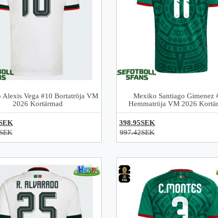
 Alexis Vega #10 Bortatröja VM
Mexiko Santiago Gimenez 
2026 Kortärmad
Hemmatröja VM 2026 Kortä
5SEK
398.95SEK
2SEK
997.42SEK