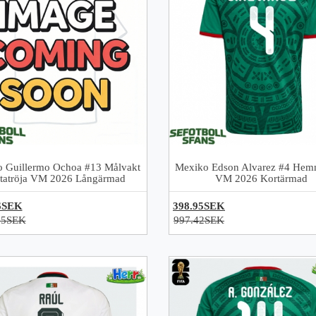
 Guillermo Ochoa #13 Målvakt
Mexiko Edson Alvarez #4 Hem
tatröja VM 2026 Långärmad
VM 2026 Kortärmad
6SEK
398.95SEK
95SEK
997.42SEK