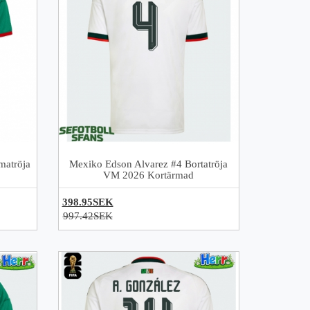
matröja
Mexiko Edson Alvarez #4 Bortatröja
VM 2026 Kortärmad
398.95SEK
997.42SEK