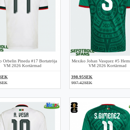
 Orbelin Pineda #17 Bortatröja
Mexiko Johan Vasquez #5 Hem
VM 2026 Kortärmad
VM 2026 Kortärmad
5SEK
398.95SEK
2SEK
997.42SEK