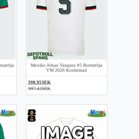
matröja
Mexiko Johan Vasquez #5 Bortatröja
VM 2026 Kortärmad
398.95SEK
997.42SEK