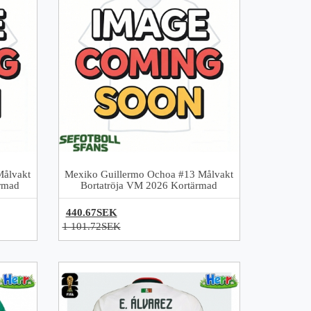
Målvakt
Mexiko Guillermo Ochoa #13 Målvakt
rmad
Bortatröja VM 2026 Kortärmad
440.67SEK
1 101.72SEK