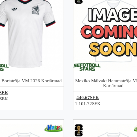
 Bortatröja VM 2026 Kortärmad
Mexiko Målvakt Hemmatröja 
Kortärmad
5SEK
440.67SEK
2SEK
1 101.72SEK