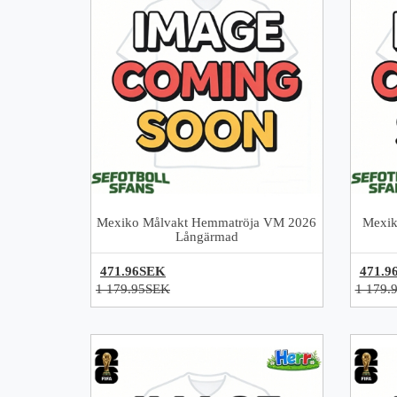
Mexiko Målvakt Hemmatröja VM 2026
Mexik
Långärmad
471.96SEK
471.9
1 179.95SEK
1 179.