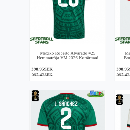
Mexiko Roberto Alvarado #25
Me
Hemmatröja VM 2026 Kortärmad
Bo
398.95SEK
398.9
997.42SEK
997.4