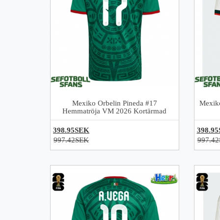
Mexiko Orbelin Pineda #17
Mexiko
Hemmatröja VM 2026 Kortärmad
398.95SEK
398.9
997.42SEK
997.4