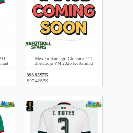
#11
Mexiko Santiago Gimenez #11
rmad
Bortatröja VM 2026 Kortärmad
398.95SEK
997.42SEK