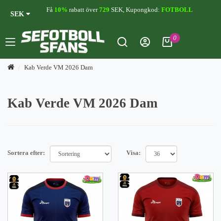
Få
10%
rabatt över
729
SEK, Kupongkod:
FOTBOLL
SEK
0
Kab Verde VM 2026 Dam
Kab Verde VM 2026 Dam
Sortera efter:
Visa: