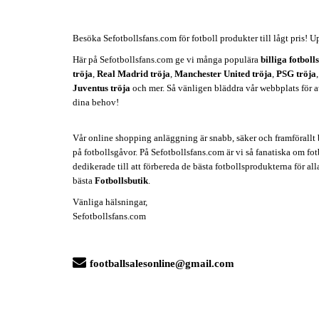
Besöka Sefotbollsfans.com för fotboll produkter till lågt pris! U
Här på Sefotbollsfans.com ge vi många populära
billiga fotboll
tröja
,
Real Madrid tröja
,
Manchester United tröja
,
PSG tröja
Juventus tröja
och mer. Så vänligen bläddra vår webbplats för att 
dina behov!
Vår online shopping anläggning är snabb, säker och framförallt b
på fotbollsgåvor. På Sefotbollsfans.com är vi så fanatiska om fotb
dedikerade till att förbereda de bästa fotbollsprodukterna för all
bästa
Fotbollsbutik
.
Vänliga hälsningar,
Sefotbollsfans.com
footballsalesonline@gmail.com