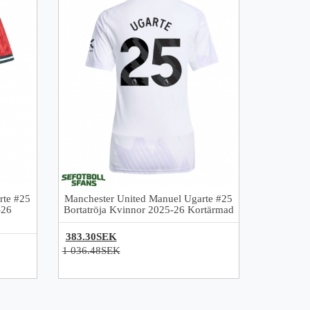
rte #25
Manchester United Manuel Ugarte #25
-26
Bortatröja Kvinnor 2025-26 Kortärmad
383.30SEK
1 036.48SEK