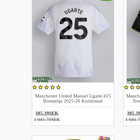
Manchester United Manuel Ugarte #25
Manche
Bortatröja 2025-26 Kortärmad
Tre
385.39SEK
385.3
1 041.70SEK
1 041.