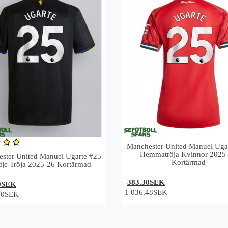
Manchester United Manuel Uga
Hemmatröja Kvinnor 2025
ster United Manuel Ugarte #25
Kortärmad
dje Tröja 2025-26 Kortärmad
383.30SEK
9SEK
1 036.48SEK
70SEK