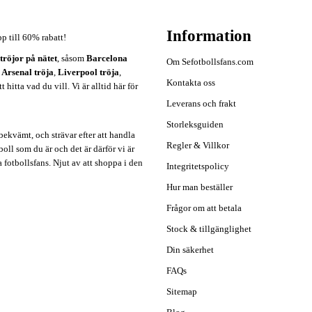
Information
pp till 60% rabatt!
ströjor på nätet
, såsom
Barcelona
Om Sefotbollsfans.com
,
Arsenal tröja
,
Liverpool tröja
,
Kontakta oss
hitta vad du vill. Vi är alltid här för
Leverans och frakt
Storleksguiden
ekvämt, och strävar efter att handla
Regler & Villkor
oll som du är och det är därför vi är
a fotbollsfans. Njut av att shoppa i den
Integritetspolicy
Hur man beställer
Frågor om att betala
Stock & tillgänglighet
Din säkerhet
FAQs
Sitemap