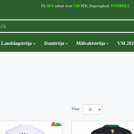
Få
10%
rabatt över
729
SEK, Kupongkod:
FOTBOLL
Landslagströja
Damtröja
Målvaktströja
VM 202
Visa: