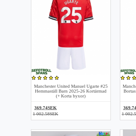
Manchester United Manuel Ugarte #25
Manche
Hemmaställ Barn 2025-26 Kortärmad
Bortas
(+ Korta byxor)
369.74SEK
369.7
1 002.58SEK
1 002.