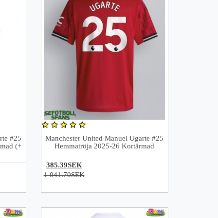
rte #25
Manchester United Manuel Ugarte #25
rmad (+
Hemmatröja 2025-26 Kortärmad
385.39SEK
1 041.70SEK