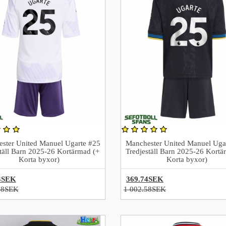
ster United Manuel Ugarte #25
Manchester United Manuel Uga
täll Barn 2025-26 Kortärmad (+
Tredjeställ Barn 2025-26 Kortä
Korta byxor)
Korta byxor)
4SEK
369.74SEK
58SEK
1 002.58SEK