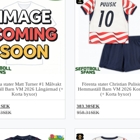
a stater Matt Turner #1 Målvakt
Förenta stater Christian Pulis
täll Barn VM 2026 Långärmad (+
Hemmaställ Barn VM 2026 Kor
Korta byxor)
(+ Korta byxor)
1SEK
383.30SEK
83SEK
958.31SEK