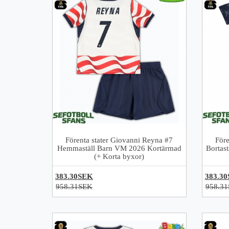
Förenta stater Giovanni Reyna #7
Före
Hemmaställ Barn VM 2026 Kortärmad
Bortas
(+ Korta byxor)
383.30SEK
383.3
958.31SEK
958.3