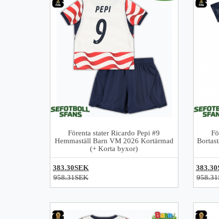
Förenta stater Ricardo Pepi #9
Fö
Hemmaställ Barn VM 2026 Kortärmad
Bortas
(+ Korta byxor)
383.30SEK
383.3
958.31SEK
958.3