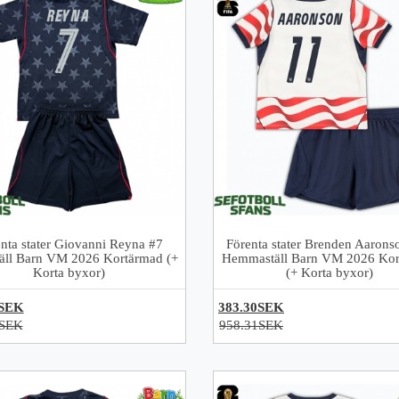
nta stater Giovanni Reyna #7
Förenta stater Brenden Aarons
täll Barn VM 2026 Kortärmad (+
Hemmaställ Barn VM 2026 Kor
Korta byxor)
(+ Korta byxor)
0SEK
383.30SEK
1SEK
958.31SEK