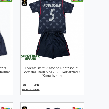
son #5
Förenta stater Antonee Robinson #5
tärmad
Bortaställ Barn VM 2026 Kortärmad (+
Korta byxor)
383.30SEK
958.31SEK