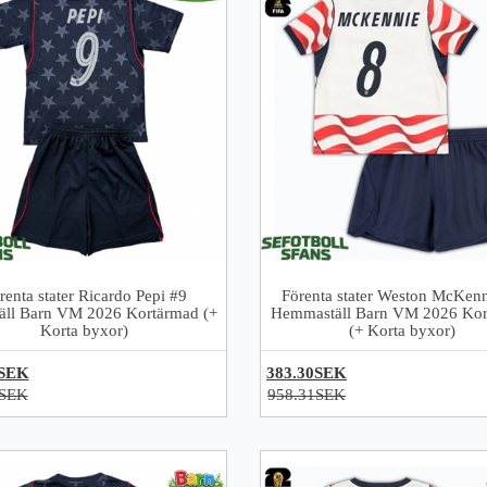
renta stater Ricardo Pepi #9
Förenta stater Weston McKenn
täll Barn VM 2026 Kortärmad (+
Hemmaställ Barn VM 2026 Kor
Korta byxor)
(+ Korta byxor)
0SEK
383.30SEK
1SEK
958.31SEK