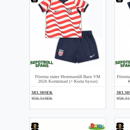
Förenta stater Hemmaställ Barn VM
Förent
2026 Kortärmad (+ Korta byxor)
383.30SEK
383.3
958.31SEK
958.3