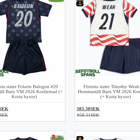
nta stater Folarin Balogun #20
Förenta stater Timothy Weah
täll Barn VM 2026 Kortärmad (+
Hemmaställ Barn VM 2026 Kor
Korta byxor)
(+ Korta byxor)
0SEK
383.30SEK
1SEK
958.31SEK