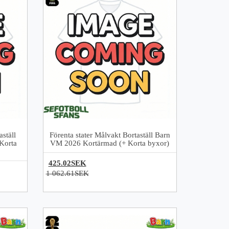
ställ
Förenta stater Målvakt Bortaställ Barn
Korta
VM 2026 Kortärmad (+ Korta byxor)
425.02SEK
1 062.61SEK