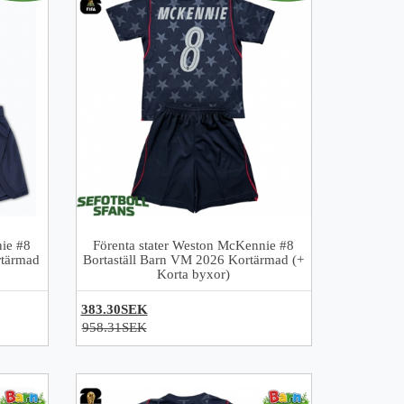
ie #8
Förenta stater Weston McKennie #8
tärmad
Bortaställ Barn VM 2026 Kortärmad (+
Korta byxor)
383.30SEK
958.31SEK