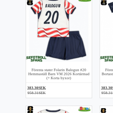
Förenta stater Folarin Balogun #20
Före
Hemmaställ Barn VM 2026 Kortärmad
Bortas
(+ Korta byxor)
383.30SEK
383.3
958.31SEK
958.3