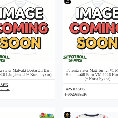
a stater Målvakt Bortaställ Barn
Förenta stater Matt Turner #1 
26 Långärmad (+ Korta byxor)
Hemmaställ Barn VM 2026 Kor
(+ Korta byxor)
1SEK
425.02SEK
83SEK
1 062.61SEK