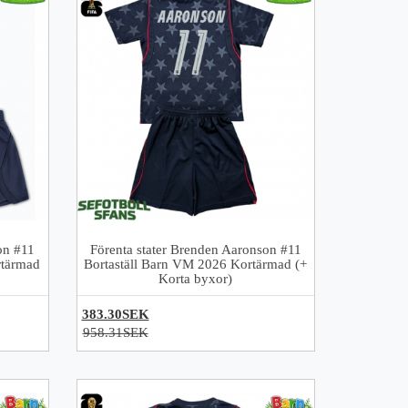
on #11
Förenta stater Brenden Aaronson #11
tärmad
Bortaställ Barn VM 2026 Kortärmad (+
Korta byxor)
383.30SEK
958.31SEK