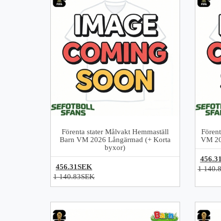
Förenta stater Målvakt Hemmaställ
Förent
Barn VM 2026 Långärmad (+ Korta
VM 20
byxor)
456.3
456.31SEK
1 140.
1 140.83SEK