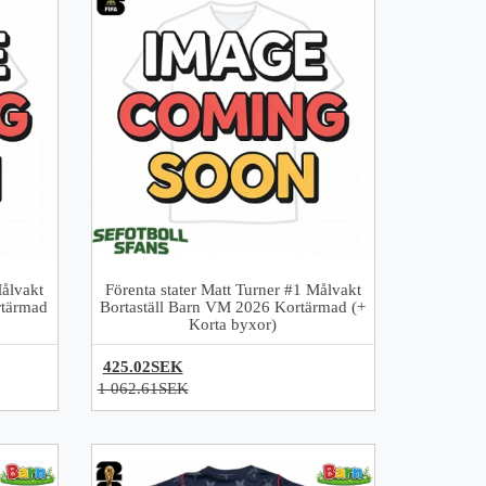
Målvakt
Förenta stater Matt Turner #1 Målvakt
tärmad
Bortaställ Barn VM 2026 Kortärmad (+
Korta byxor)
425.02SEK
1 062.61SEK