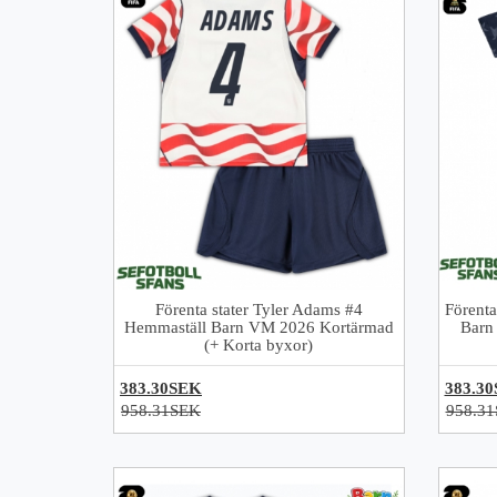
Förenta stater Tyler Adams #4
Förenta
Hemmaställ Barn VM 2026 Kortärmad
Barn
(+ Korta byxor)
383.30SEK
383.3
958.31SEK
958.3