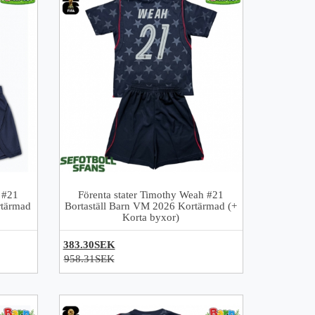
 #21
Förenta stater Timothy Weah #21
tärmad
Bortaställ Barn VM 2026 Kortärmad (+
Korta byxor)
383.30SEK
958.31SEK