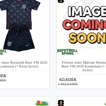
a stater Bortaställ Barn VM 2026
Förenta stater Målvakt Hemma
Kortärmad (+ Korta byxor)
Barn VM 2026 Kortärmad (+ 
byxor)
0SEK
425.02SEK
1SEK
1 062.61SEK