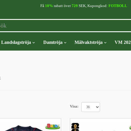
Få
10%
rabatt över
729
SEK, Kupongkod:
FOTBOLL
Landslagströja
Damtröja
Målvaktströja
VM 202
n
Visa: