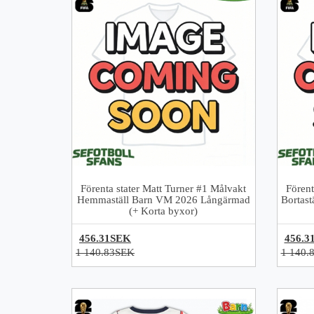
Förenta stater Matt Turner #1 Målvakt
Förent
Hemmaställ Barn VM 2026 Långärmad
Bortas
(+ Korta byxor)
456.31SEK
456.3
1 140.83SEK
1 140.