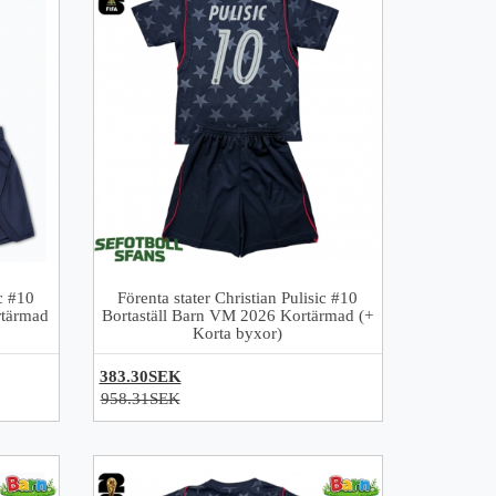
ic #10
Förenta stater Christian Pulisic #10
tärmad
Bortaställ Barn VM 2026 Kortärmad (+
Korta byxor)
383.30SEK
958.31SEK