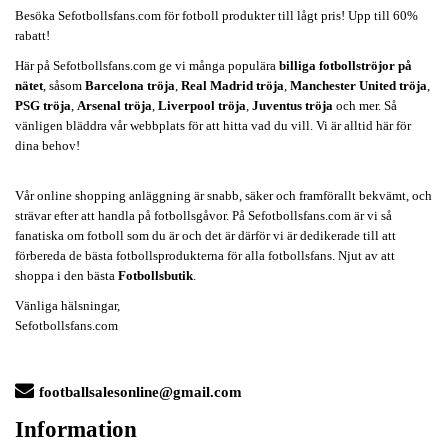
Besöka Sefotbollsfans.com för fotboll produkter till lågt pris! Upp till 60%
rabatt!
Här på Sefotbollsfans.com ge vi många populära
billiga fotbollströjor på
nätet
, såsom
Barcelona tröja
,
Real Madrid tröja
,
Manchester United tröja
,
PSG tröja
,
Arsenal tröja
,
Liverpool tröja
,
Juventus tröja
och mer. Så
vänligen bläddra vår webbplats för att hitta vad du vill. Vi är alltid här för
dina behov!
Vår online shopping anläggning är snabb, säker och framförallt bekvämt, och
strävar efter att handla på fotbollsgåvor. På Sefotbollsfans.com är vi så
fanatiska om fotboll som du är och det är därför vi är dedikerade till att
förbereda de bästa fotbollsprodukterna för alla fotbollsfans. Njut av att
shoppa i den bästa
Fotbollsbutik
.
Vänliga hälsningar,
Sefotbollsfans.com
footballsalesonline@gmail.com
Information