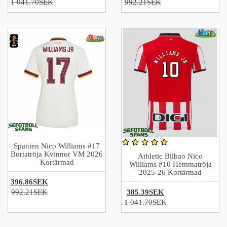
1 041.70SEK
992.21SEK
Spanien Nico Williams #17
Bortatröja Kvinnor VM 2026
Athletic Bilbao Nico
Kortärmad
Williams #10 Hemmatröja
2025-26 Kortärmad
396.86SEK
992.21SEK
385.39SEK
1 041.70SEK