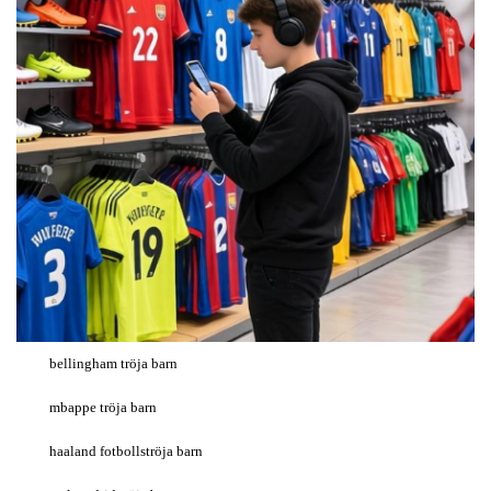
bellingham tröja barn
mbappe tröja barn
haaland fotbollströja barn