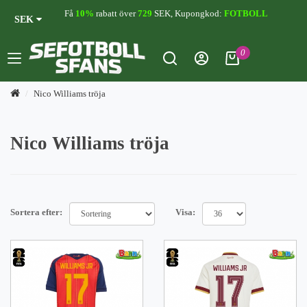
Få
10%
rabatt över
729
SEK, Kupongkod:
FOTBOLL
SEK
0
Nico Williams tröja
Nico Williams tröja
Sortera efter:
Visa: