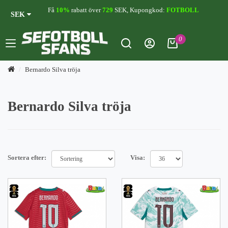
Få
10%
rabatt över
729
SEK, Kupongkod:
FOTBOLL
SEK
0
Bernardo Silva tröja
Bernardo Silva tröja
Sortera efter:
Visa: