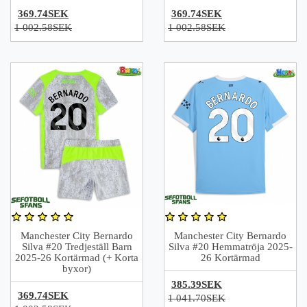
369.74SEK
369.74SEK
1 002.58SEK
1 002.58SEK
Manchester City Bernardo
Manchester City Bernardo
Silva #20 Tredjeställ Barn
Silva #20 Hemmatröja 2025-
2025-26 Kortärmad (+ Korta
26 Kortärmad
byxor)
385.39SEK
369.74SEK
1 041.70SEK