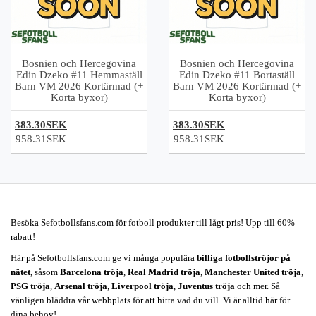
Bosnien och Hercegovina
Bosnien och Hercegovina
Edin Dzeko #11 Hemmaställ
Edin Dzeko #11 Bortaställ
Barn VM 2026 Kortärmad (+
Barn VM 2026 Kortärmad (+
Korta byxor)
Korta byxor)
383.30SEK
383.30SEK
958.31SEK
958.31SEK
Besöka Sefotbollsfans.com för fotboll produkter till lågt pris! Upp till 60%
rabatt!
Här på Sefotbollsfans.com ge vi många populära
billiga fotbollströjor på
nätet
, såsom
Barcelona tröja
,
Real Madrid tröja
,
Manchester United tröja
,
PSG tröja
,
Arsenal tröja
,
Liverpool tröja
,
Juventus tröja
och mer. Så
vänligen bläddra vår webbplats för att hitta vad du vill. Vi är alltid här för
dina behov!