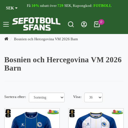
Få
10%
rabatt över
729
SEK, Kupongkod:
FOTBOLL
SEK
0
Bosnien och Hercegovina VM 2026 Barn
Bosnien och Hercegovina VM 2026
Barn
Sortera efter:
Visa: