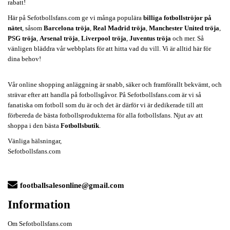
rabatt!
Här på Sefotbollsfans.com ge vi många populära
billiga fotbollströjor på
nätet
, såsom
Barcelona tröja
,
Real Madrid tröja
,
Manchester United tröja
,
PSG tröja
,
Arsenal tröja
,
Liverpool tröja
,
Juventus tröja
och mer. Så
vänligen bläddra vår webbplats för att hitta vad du vill. Vi är alltid här för
dina behov!
Vår online shopping anläggning är snabb, säker och framförallt bekvämt, och
strävar efter att handla på fotbollsgåvor. På Sefotbollsfans.com är vi så
fanatiska om fotboll som du är och det är därför vi är dedikerade till att
förbereda de bästa fotbollsprodukterna för alla fotbollsfans. Njut av att
shoppa i den bästa
Fotbollsbutik
.
Vänliga hälsningar,
Sefotbollsfans.com
footballsalesonline@gmail.com
Information
Om Sefotbollsfans.com