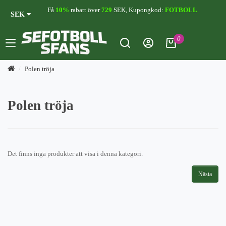
Få
10%
rabatt över
729
SEK, Kupongkod:
FOTBOLL
SEK
0
Polen tröja
Polen tröja
Det finns inga produkter att visa i denna kategori.
Nästa