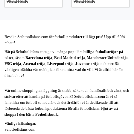
992.21SEK
992.21SEK
Besöka Sefotbollsfans.com för fotboll produkter till lågt pris! Upp till 60%
rabatt!
Här på Sefotbollsfans.com ge vi många populära
billiga fotbollströjor på
nätet
, såsom
Barcelona tröja
,
Real Madrid tröja
,
Manchester United tröja
,
PSG tröja
,
Arsenal tröja
,
Liverpool tröja
,
Juventus tröja
och mer. Så
vänligen bläddra vår webbplats för att hitta vad du vill. Vi är alltid här för
dina behov!
Vår online shopping anläggning är snabb, säker och framförallt bekvämt, och
strävar efter att handla på fotbollsgåvor. På Sefotbollsfans.com är vi så
fanatiska om fotboll som du är och det är därför vi är dedikerade till att
förbereda de bästa fotbollsprodukterna för alla fotbollsfans. Njut av att
shoppa i den bästa
Fotbollsbutik
.
Vänliga hälsningar,
Sefotbollsfans.com