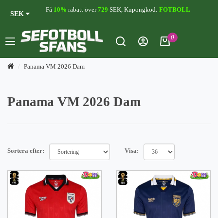
Få
10%
rabatt över
729
SEK, Kupongkod:
FOTBOLL
SEK
0
Panama VM 2026 Dam
Panama VM 2026 Dam
Sortera efter:
Visa: