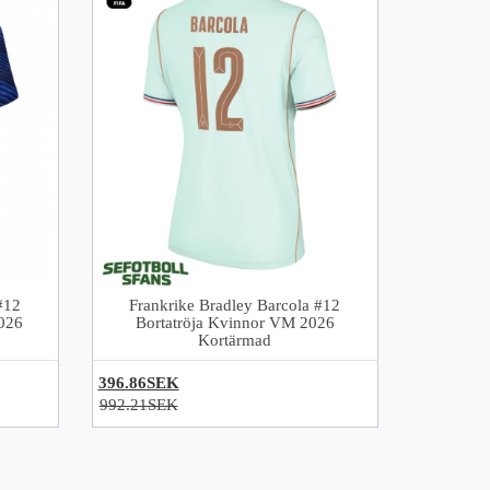
#12
Frankrike Bradley Barcola #12
026
Bortatröja Kvinnor VM 2026
Kortärmad
396.86SEK
992.21SEK