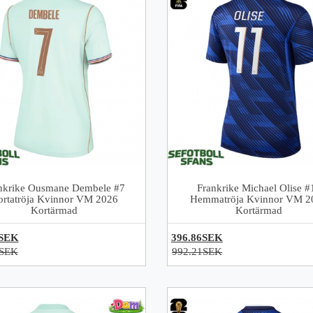
nkrike Ousmane Dembele #7
Frankrike Michael Olise #
ortatröja Kvinnor VM 2026
Hemmatröja Kvinnor VM 2
Kortärmad
Kortärmad
6SEK
396.86SEK
1SEK
992.21SEK