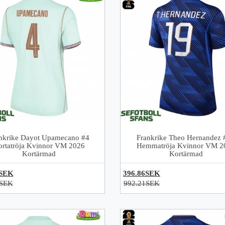
nkrike Dayot Upamecano #4
Frankrike Theo Hernandez 
ortatröja Kvinnor VM 2026
Hemmatröja Kvinnor VM 2
Kortärmad
Kortärmad
6SEK
396.86SEK
1SEK
992.21SEK