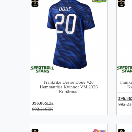
Frankrike Desire Doue #20
Frankr
Hemmatröja Kvinnor VM 2026
Kv
Kortärmad
396.8
396.86SEK
992.2
992.21SEK