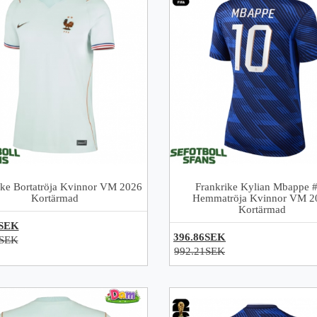
ike Bortatröja Kvinnor VM 2026
Frankrike Kylian Mbappe 
Kortärmad
Hemmatröja Kvinnor VM 2
Kortärmad
6SEK
396.86SEK
1SEK
992.21SEK