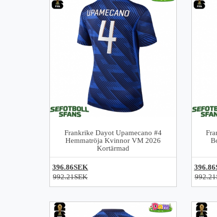
Frankrike Dayot Upamecano #4
Fra
Hemmatröja Kvinnor VM 2026
B
Kortärmad
396.86SEK
396.8
992.21SEK
992.2