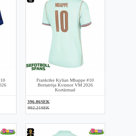
#10
Frankrike Kylian Mbappe #10
026
Bortatröja Kvinnor VM 2026
Kortärmad
396.86SEK
992.21SEK