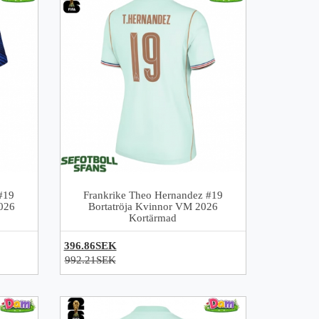
#19
Frankrike Theo Hernandez #19
026
Bortatröja Kvinnor VM 2026
Kortärmad
396.86SEK
992.21SEK