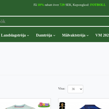
Få
10%
rabatt över
729
SEK, Kupongkod:
FOTBOLL
Landslagströja
Damtröja
Målvaktströja
VM 202
Visa: