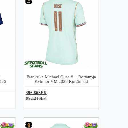
11
Frankrike Michael Olise #11 Bortatröja
026
Kvinnor VM 2026 Kortärmad
396.86SEK
992.21SEK