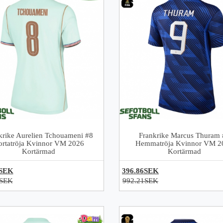
krike Aurelien Tchouameni #8
Frankrike Marcus Thuram 
ortatröja Kvinnor VM 2026
Hemmatröja Kvinnor VM 2
Kortärmad
Kortärmad
6SEK
396.86SEK
1SEK
992.21SEK