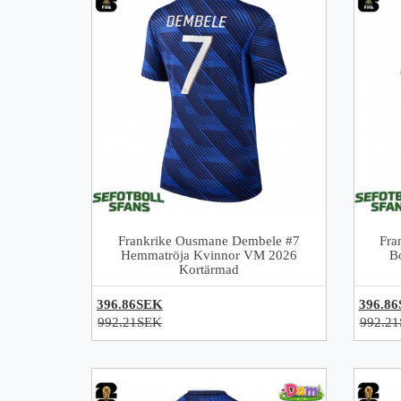
Frankrike Ousmane Dembele #7
Fra
Hemmatröja Kvinnor VM 2026
B
Kortärmad
396.86SEK
396.8
992.21SEK
992.2