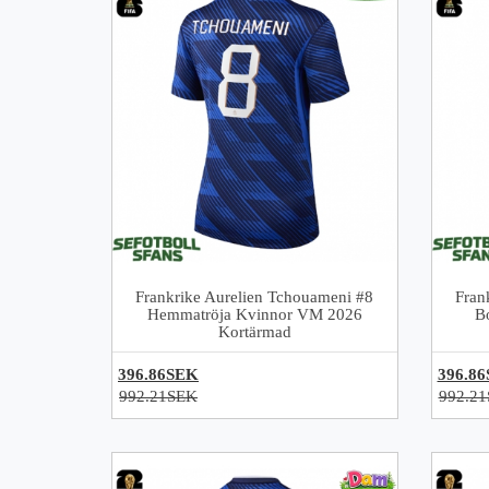
Frankrike Aurelien Tchouameni #8
Fran
Hemmatröja Kvinnor VM 2026
B
Kortärmad
396.86SEK
396.8
992.21SEK
992.2