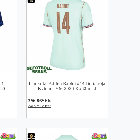
14
Frankrike Adrien Rabiot #14 Bortatröja
026
Kvinnor VM 2026 Kortärmad
396.86SEK
992.21SEK