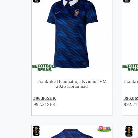
Frankrike Hemmatröja Kvinnor VM
Frankr
2026 Kortärmad
396.86SEK
396.8
992.21SEK
992.2