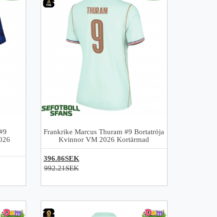
#9
Frankrike Marcus Thuram #9 Bortatröja
026
Kvinnor VM 2026 Kortärmad
396.86SEK
992.21SEK