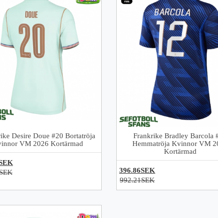
ike Desire Doue #20 Bortatröja
Frankrike Bradley Barcola 
innor VM 2026 Kortärmad
Hemmatröja Kvinnor VM 2
Kortärmad
6SEK
396.86SEK
1SEK
992.21SEK