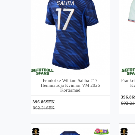
Frankrike William Saliba #17
Frankri
Hemmatröja Kvinnor VM 2026
Kv
Kortärmad
396.8
396.86SEK
992.2
992.21SEK