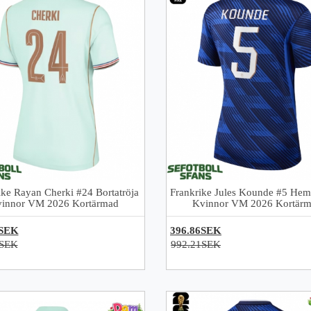
ike Rayan Cherki #24 Bortatröja
Frankrike Jules Kounde #5 Hem
innor VM 2026 Kortärmad
Kvinnor VM 2026 Kortär
6SEK
396.86SEK
1SEK
992.21SEK