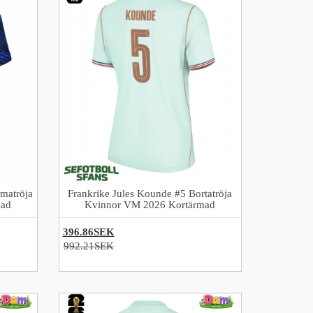
matröja
Frankrike Jules Kounde #5 Bortatröja
mad
Kvinnor VM 2026 Kortärmad
396.86SEK
992.21SEK