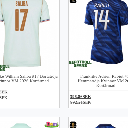
ke William Saliba #17 Bortatröja
Frankrike Adrien Rabiot #
innor VM 2026 Kortärmad
Hemmatröja Kvinnor VM 2
Kortärmad
6SEK
396.86SEK
1SEK
992.21SEK