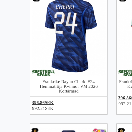
Frankrike Rayan Cherki #24
Frankr
Hemmatröja Kvinnor VM 2026
Kv
Kortärmad
396.8
396.86SEK
992.2
992.21SEK