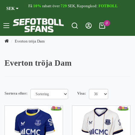
Få
10%
rabatt över
729
SEK, Kupongkod:
FOTBOLL
SEK
0
Everton tröja Dam
Everton tröja Dam
Sortera efter:
Visa: