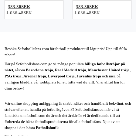
383.30SEK
383.30SEK
1 036.48SEK
1 036.48SEK
Besöka Sefotbollsfans.com för fotboll produkter till lågt pris! Upp till 60%
rabatt!
Här på Sefotbollsfans.com ge vi många populära
billiga fotbollströjor på
nätet
, såsom
Barcelona tröja
,
Real Madrid tröja
,
Manchester United tröja
,
PSG tröja
,
Arsenal tröja
,
Liverpool tröja
,
Juventus tröja
och mer. Så
vänligen bläddra vår webbplats för att hitta vad du vill. Vi är alltid här för
dina behov!
Vår online shopping anläggning är snabb, säker och framförallt bekvämt, och
strävar efter att handla på fotbollsgåvor. På Sefotbollsfans.com är vi så
fanatiska om fotboll som du är och det är därför vi är dedikerade till att
förbereda de bästa fotbollsprodukterna för alla fotbollsfans. Njut av att
shoppa i den bästa
Fotbollsbutik
.