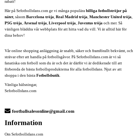
rabatt!
Här på Sefotbollsfans.com ge vi många populära
billiga fotbollströjor på
nätet
, såsom
Barcelona tröja
,
Real Madrid tröja
,
Manchester United tröja
,
PSG tröja
,
Arsenal tröja
,
Liverpool tröja
,
Juventus tröja
och mer. Så
vänligen bläddra vår webbplats för att hitta vad du vill. Vi är alltid här för
dina behov!
Vår online shopping anläggning är snabb, säker och framförallt bekvämt, och
strävar efter att handla på fotbollsgåvor. På Sefotbollsfans.com är vi så
fanatiska om fotboll som du är och det är därför vi är dedikerade till att
förbereda de bästa fotbollsprodukterna för alla fotbollsfans. Njut av att
shoppa i den bästa
Fotbollsbutik
.
Vänliga hälsningar,
Sefotbollsfans.com
footballsalesonline@gmail.com
Information
Om Sefotbollsfans.com