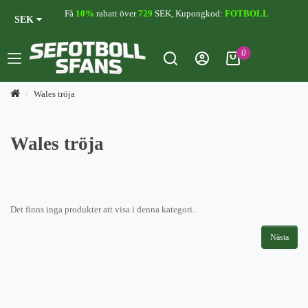
Få
10%
rabatt över
729
SEK, Kupongkod:
FOTBOLL
SEK
0
Wales tröja
Wales tröja
Det finns inga produkter att visa i denna kategori.
Nästa