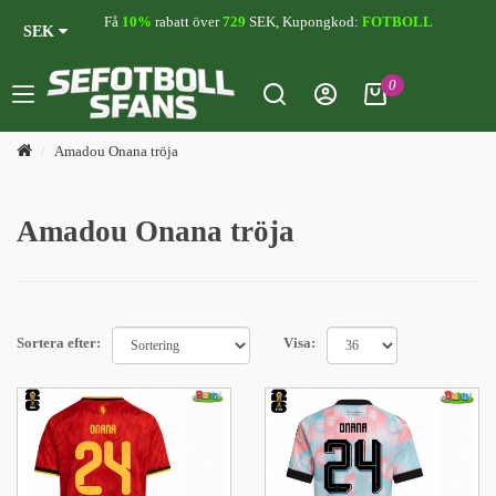
Få
10%
rabatt över
729
SEK, Kupongkod:
FOTBOLL
SEK
0
Amadou Onana tröja
Amadou Onana tröja
Sortera efter:
Visa: