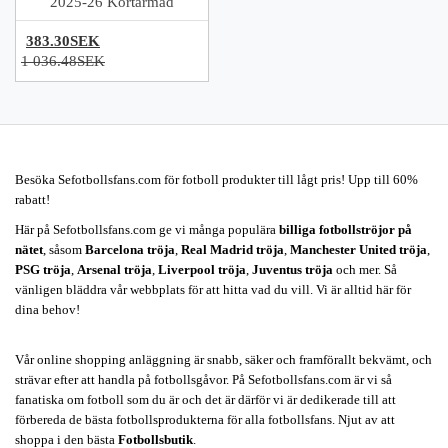
2025-26 Kortärmad
383.30SEK
1 036.48SEK
Besöka Sefotbollsfans.com för fotboll produkter till lågt pris! Upp till 60%
rabatt!
Här på Sefotbollsfans.com ge vi många populära
billiga fotbollströjor på
nätet
, såsom
Barcelona tröja
,
Real Madrid tröja
,
Manchester United tröja
,
PSG tröja
,
Arsenal tröja
,
Liverpool tröja
,
Juventus tröja
och mer. Så
vänligen bläddra vår webbplats för att hitta vad du vill. Vi är alltid här för
dina behov!
Vår online shopping anläggning är snabb, säker och framförallt bekvämt, och
strävar efter att handla på fotbollsgåvor. På Sefotbollsfans.com är vi så
fanatiska om fotboll som du är och det är därför vi är dedikerade till att
förbereda de bästa fotbollsprodukterna för alla fotbollsfans. Njut av att
shoppa i den bästa
Fotbollsbutik
.