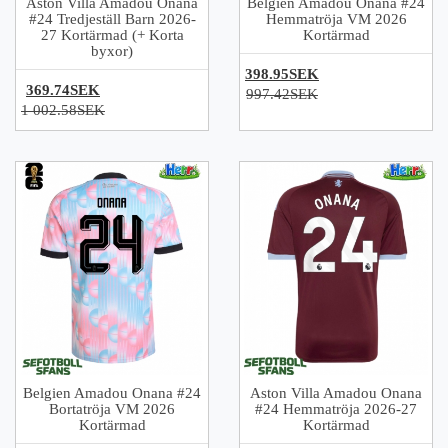
Aston Villa Amadou Onana
Belgien Amadou Onana #24
#24 Tredjeställ Barn 2026-
Hemmatröja VM 2026
27 Kortärmad (+ Korta
Kortärmad
byxor)
398.95SEK
369.74SEK
997.42SEK
1 002.58SEK
Belgien Amadou Onana #24
Aston Villa Amadou Onana
Bortatröja VM 2026
#24 Hemmatröja 2026-27
Kortärmad
Kortärmad