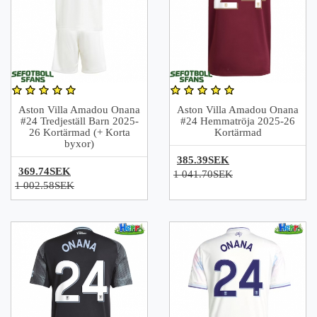
Aston Villa Amadou Onana
Aston Villa Amadou Onana
#24 Tredjeställ Barn 2025-
#24 Hemmatröja 2025-26
26 Kortärmad (+ Korta
Kortärmad
byxor)
385.39SEK
369.74SEK
1 041.70SEK
1 002.58SEK