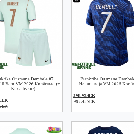
nkrike Ousmane Dembele #7
Frankrike Ousmane Dembel
täll Barn VM 2026 Kortärmad (+
Hemmatröja VM 2026 Kortä
Korta byxor)
398.95SEK
0SEK
997.42SEK
1SEK