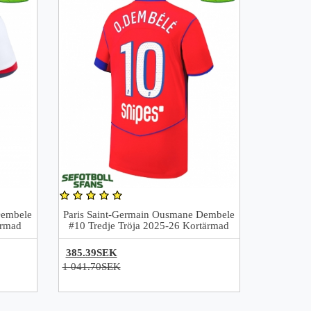
Dembele
Paris Saint-Germain Ousmane Dembele
ärmad
#10 Tredje Tröja 2025-26 Kortärmad
385.39SEK
1 041.70SEK