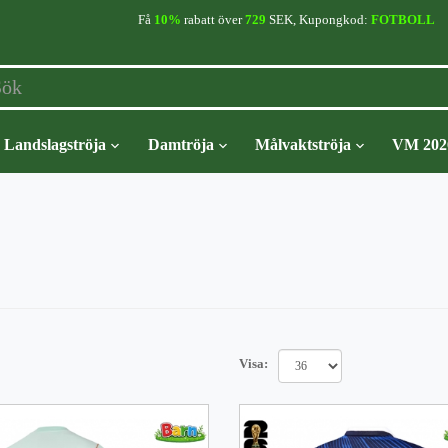
Få
10%
rabatt över
729
SEK, Kupongkod:
FOTBOLL
Landslagströja
Damtröja
Målvaktströja
VM 202
Visa: