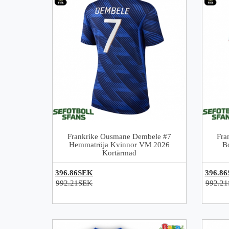
Frankrike Ousmane Dembele #7
Fra
Hemmatröja Kvinnor VM 2026
B
Kortärmad
396.86SEK
396.8
992.21SEK
992.2