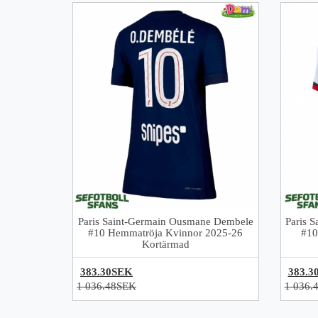
Paris Saint-Germain Ousmane Dembele
Paris 
#10 Hemmatröja Kvinnor 2025-26
#10
Kortärmad
383.30SEK
383.3
1 036.48SEK
1 036.