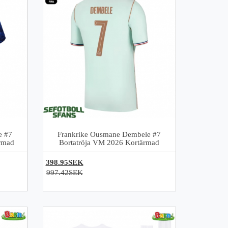
e #7
Frankrike Ousmane Dembele #7
rmad
Bortatröja VM 2026 Kortärmad
398.95SEK
997.42SEK