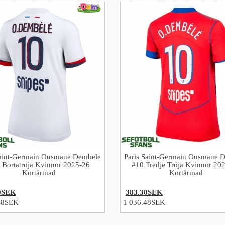
Saint-Germain Ousmane Dembele
Paris Saint-Germain Ousmane 
 Bortatröja Kvinnor 2025-26
#10 Tredje Tröja Kvinnor 20
Kortärmad
Kortärmad
0SEK
383.30SEK
48SEK
1 036.48SEK