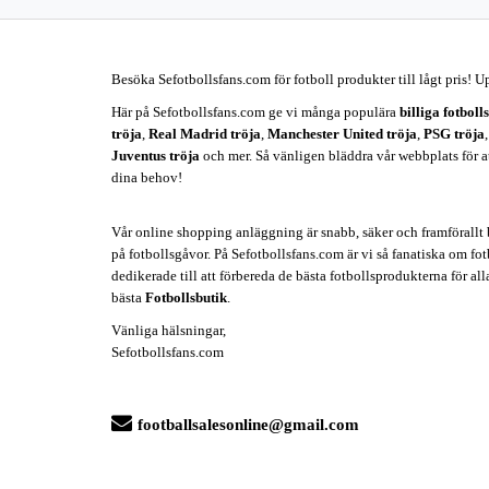
Besöka Sefotbollsfans.com för fotboll produkter till lågt pris! U
Här på Sefotbollsfans.com ge vi många populära
billiga fotboll
tröja
,
Real Madrid tröja
,
Manchester United tröja
,
PSG tröja
Juventus tröja
och mer. Så vänligen bläddra vår webbplats för att 
dina behov!
Vår online shopping anläggning är snabb, säker och framförallt b
på fotbollsgåvor. På Sefotbollsfans.com är vi så fanatiska om fotb
dedikerade till att förbereda de bästa fotbollsprodukterna för all
bästa
Fotbollsbutik
.
Vänliga hälsningar,
Sefotbollsfans.com
footballsalesonline@gmail.com