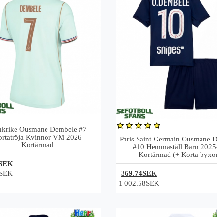
nkrike Ousmane Dembele #7
ortatröja Kvinnor VM 2026
Paris Saint-Germain Ousmane 
Kortärmad
#10 Hemmaställ Barn 2025
Kortärmad (+ Korta byxor
6SEK
1SEK
369.74SEK
1 002.58SEK