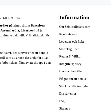
Information
pp till 60% rabatt!
ströjor på nätet
, såsom
Barcelona
Om Sefotbollsfans.com
,
Arsenal tröja
,
Liverpool tröja
,
Kontakta oss
hitta vad du vill. Vi är alltid här för
Leverans och frakt
Storleksguiden
ekvämt, och strävar efter att handla
Regler & Villkor
oll som du är och det är därför vi är
a fotbollsfans. Njut av att shoppa i den
Integritetspolicy
Hur man beställer
Frågor om att betala
Stock & tillgänglighet
Din säkerhet
FAQs
Sitemap