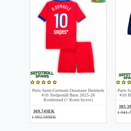
Paris Saint-Germain Ousmane Dembele
Paris 
#10 Tredjeställ Barn 2025-26
#10 H
Kortärmad (+ Korta byxor)
385.3
369.74SEK
1 041.
1 002.58SEK