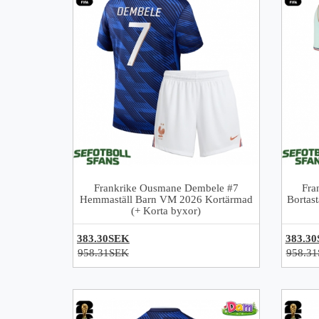
Frankrike Ousmane Dembele #7
Fra
Hemmaställ Barn VM 2026 Kortärmad
Bortas
(+ Korta byxor)
383.30SEK
383.3
958.31SEK
958.3