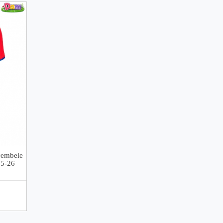
Dembele
25-26