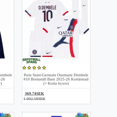
Dembele
Paris Saint-Germain Ousmane Dembele
-26
#10 Bortaställ Barn 2025-26 Kortärmad
)
(+ Korta byxor)
369.74SEK
1 002.58SEK