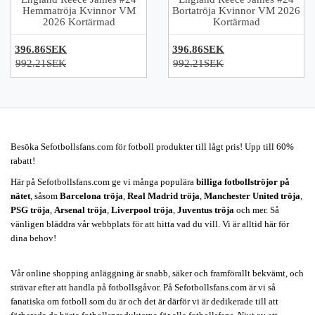
Hemmatröja Kvinnor VM
Bortatröja Kvinnor VM 2026
2026 Kortärmad
Kortärmad
396.86SEK
396.86SEK
992.21SEK
992.21SEK
Besöka Sefotbollsfans.com för fotboll produkter till lågt pris! Upp till 60%
rabatt!
Här på Sefotbollsfans.com ge vi många populära
billiga fotbollströjor på
nätet
, såsom
Barcelona tröja
,
Real Madrid tröja
,
Manchester United tröja
,
PSG tröja
,
Arsenal tröja
,
Liverpool tröja
,
Juventus tröja
och mer. Så
vänligen bläddra vår webbplats för att hitta vad du vill. Vi är alltid här för
dina behov!
Vår online shopping anläggning är snabb, säker och framförallt bekvämt, och
strävar efter att handla på fotbollsgåvor. På Sefotbollsfans.com är vi så
fanatiska om fotboll som du är och det är därför vi är dedikerade till att