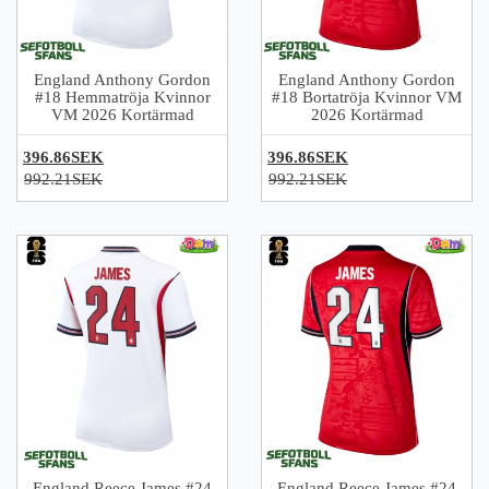
England Anthony Gordon
England Anthony Gordon
#18 Hemmatröja Kvinnor
#18 Bortatröja Kvinnor VM
VM 2026 Kortärmad
2026 Kortärmad
396.86SEK
396.86SEK
992.21SEK
992.21SEK
England Reece James #24
England Reece James #24