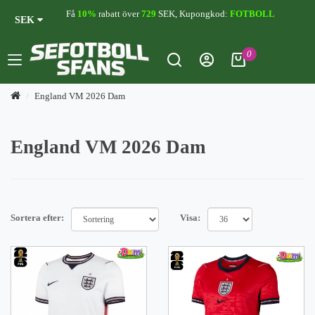
Få
10%
rabatt över
729
SEK, Kupongkod:
FOTBOLL
SEK
0
England VM 2026 Dam
England VM 2026 Dam
Sortera efter:
Visa: