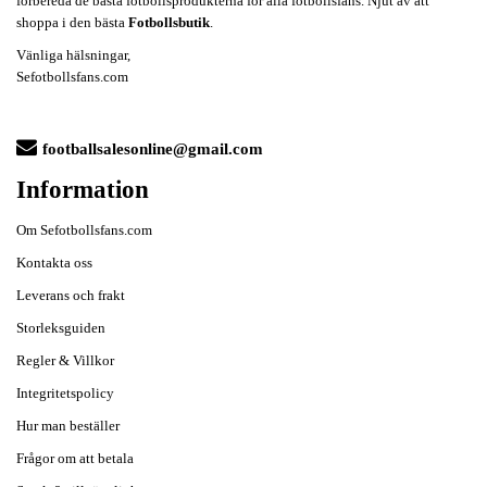
förbereda de bästa fotbollsprodukterna för alla fotbollsfans. Njut av att
shoppa i den bästa
Fotbollsbutik
.
Vänliga hälsningar,
Sefotbollsfans.com
footballsalesonline@gmail.com
Information
Om Sefotbollsfans.com
Kontakta oss
Leverans och frakt
Storleksguiden
Regler & Villkor
Integritetspolicy
Hur man beställer
Frågor om att betala