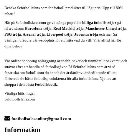
Besöka Sefotbollsfans.com för fotboll produkter till lågt pris! Upp till 60%
rabatt!
Här på Sefotbollsfans.com ge vi många populära
billiga fotbollströjor på
nätet
, såsom
Barcelona tröja
,
Real Madrid tröja
,
Manchester United tröja
,
PSG tröja
,
Arsenal tröja
,
Liverpool tröja
,
Juventus tröja
och mer. Så
vänligen bläddra vår webbplats för att hitta vad du vill. Vi är alltid här för
dina behov!
Vår online shopping anläggning är snabb, säker och framförallt bekvämt, och
strävar efter att handla på fotbollsgåvor. På Sefotbollsfans.com är vi så
fanatiska om fotboll som du är och det är därför vi är dedikerade till att
förbereda de bästa fotbollsprodukterna för alla fotbollsfans. Njut av att
shoppa i den bästa
Fotbollsbutik
.
Vänliga hälsningar,
Sefotbollsfans.com
footballsalesonline@gmail.com
Information