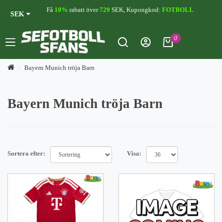
Få
10%
rabatt över
729
SEK, Kupongkod:
FOTBOLL
SEK
0
Bayern Munich tröja Barn
Bayern Munich tröja Barn
Sortera efter:
Visa: