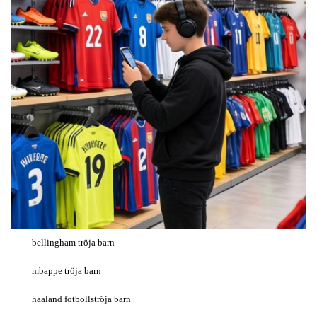
bellingham tröja barn
mbappe tröja barn
haaland fotbollströja barn