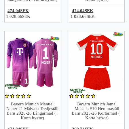
474.04SEK
474.04SEK
1 028.66SEK
1 028.66SEK
Bayern Munich Manuel
Bayern Munich Jamal
Neuer #1 Målvakt Tredjeställ
Musiala #10 Hemmaställ
Barn 2025-26 Långärmad (+
Barn 2025-26 Kortärmad (+
Korta byxor)
Korta byxor)
474.04SEK
369.74SEK