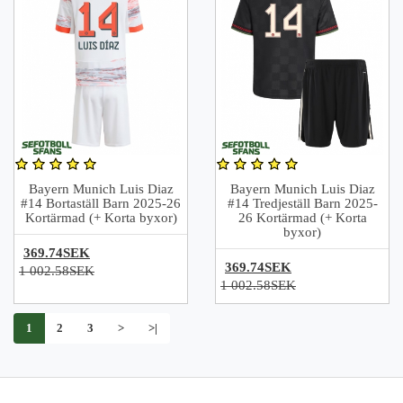
Bayern Munich Luis Diaz
Bayern Munich Luis Diaz
#14 Bortaställ Barn 2025-26
#14 Tredjeställ Barn 2025-
Kortärmad (+ Korta byxor)
26 Kortärmad (+ Korta
byxor)
369.74SEK
369.74SEK
1 002.58SEK
1 002.58SEK
1
2
3
>
>|