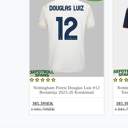
Nottingham Forest Douglas Luiz #12
Notti
Bortatröja 2025-26 Kortärmad
Tre
385.39SEK
385.3
1 041.70SEK
1 041.