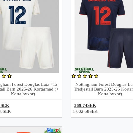
ngham Forest Douglas Luiz #12
Nottingham Forest Douglas Lu
täll Barn 2025-26 Kortärmad (+
Tredjeställ Barn 2025-26 Kortä
Korta byxor)
Korta byxor)
4SEK
369.74SEK
58SEK
1 002.58SEK