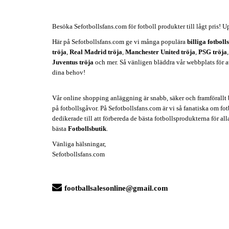
Besöka Sefotbollsfans.com för fotboll produkter till lågt pris! U
Här på Sefotbollsfans.com ge vi många populära
billiga fotboll
tröja
,
Real Madrid tröja
,
Manchester United tröja
,
PSG tröja
Juventus tröja
och mer. Så vänligen bläddra vår webbplats för att 
dina behov!
Vår online shopping anläggning är snabb, säker och framförallt b
på fotbollsgåvor. På Sefotbollsfans.com är vi så fanatiska om fotb
dedikerade till att förbereda de bästa fotbollsprodukterna för all
bästa
Fotbollsbutik
.
Vänliga hälsningar,
Sefotbollsfans.com
footballsalesonline@gmail.com