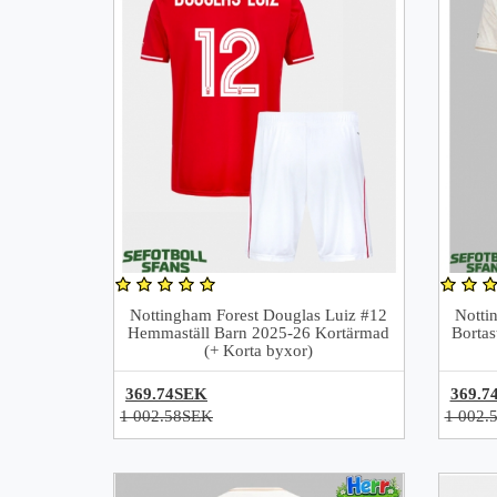
Nottingham Forest Douglas Luiz #12
Notti
Hemmaställ Barn 2025-26 Kortärmad
Bortas
(+ Korta byxor)
369.74SEK
369.7
1 002.58SEK
1 002.