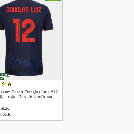
ngham Forest Douglas Luiz #12
dje Tröja 2025-26 Kortärmad
9SEK
70SEK