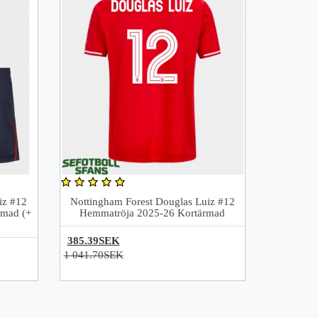
iz #12
Nottingham Forest Douglas Luiz #12
rmad (+
Hemmatröja 2025-26 Kortärmad
385.39SEK
1 041.70SEK