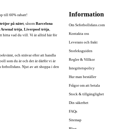
Information
pp till 60% rabatt!
ströjor på nätet
, såsom
Barcelona
Om Sefotbollsfans.com
,
Arsenal tröja
,
Liverpool tröja
,
Kontakta oss
hitta vad du vill. Vi är alltid här för
Leverans och frakt
Storleksguiden
ekvämt, och strävar efter att handla
Regler & Villkor
oll som du är och det är därför vi är
a fotbollsfans. Njut av att shoppa i den
Integritetspolicy
Hur man beställer
Frågor om att betala
Stock & tillgänglighet
Din säkerhet
FAQs
Sitemap
Blog