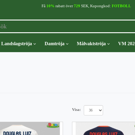
Få
10%
rabatt över
729
SEK, Kupongkod:
FOTBOLL
Landslagströja
Damtröja
Målvaktströja
VM 202
Visa: