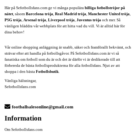
Här på Sefotbollsfans.com ge vi många populära
billiga fotbollströjor på
nätet
, såsom
Barcelona tröja
,
Real Madrid tröja
,
Manchester United tröja
,
PSG tröja
,
Arsenal tröja
,
Liverpool tröja
,
Juventus tröja
och mer. Så
vänligen bläddra vår webbplats för att hitta vad du vill. Vi är alltid här för
dina behov!
Vår online shopping anläggning är snabb, säker och framförallt bekvämt, och
strävar efter att handla på fotbollsgåvor. På Sefotbollsfans.com är vi så
fanatiska om fotboll som du är och det är därför vi är dedikerade till att
förbereda de bästa fotbollsprodukterna för alla fotbollsfans. Njut av att
shoppa i den bästa
Fotbollsbutik
.
Vänliga hälsningar,
Sefotbollsfans.com
footballsalesonline@gmail.com
Information
Om Sefotbollsfans.com