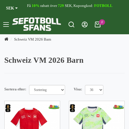
Få
10%
rabatt över
729
SEK, Kupongkod:
FOTBOLL
SEK
0
Schweiz VM 2026 Barn
Schweiz VM 2026 Barn
Sortera efter:
Visa: