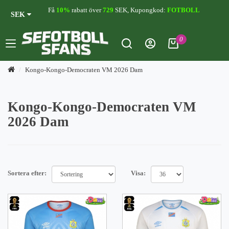
Få
10%
rabatt över
729
SEK, Kupongkod:
FOTBOLL
SEK
0
Kongo-Kongo-Democraten VM 2026 Dam
Kongo-Kongo-Democraten VM
2026 Dam
Sortera efter:
Visa: