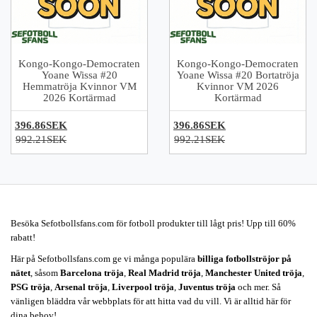
Kongo-Kongo-Democraten
Kongo-Kongo-Democraten
Yoane Wissa #20
Yoane Wissa #20 Bortatröja
Hemmatröja Kvinnor VM
Kvinnor VM 2026
2026 Kortärmad
Kortärmad
396.86SEK
396.86SEK
992.21SEK
992.21SEK
Besöka Sefotbollsfans.com för fotboll produkter till lågt pris! Upp till 60%
rabatt!
Här på Sefotbollsfans.com ge vi många populära
billiga fotbollströjor på
nätet
, såsom
Barcelona tröja
,
Real Madrid tröja
,
Manchester United tröja
,
PSG tröja
,
Arsenal tröja
,
Liverpool tröja
,
Juventus tröja
och mer. Så
vänligen bläddra vår webbplats för att hitta vad du vill. Vi är alltid här för
dina behov!