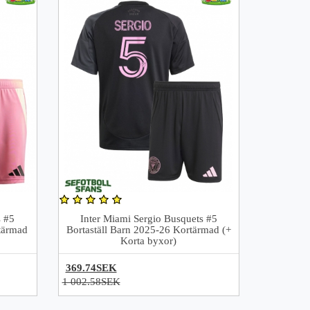
s #5
Inter Miami Sergio Busquets #5
tärmad
Bortaställ Barn 2025-26 Kortärmad (+
Korta byxor)
369.74SEK
1 002.58SEK