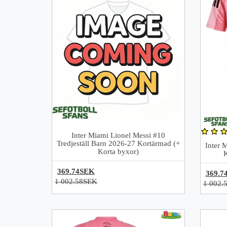
Inter Miami Lionel Messi #10
Tredjeställ Barn 2026-27 Kortärmad (+
Inter 
Korta byxor)
369.74SEK
369.7
1 002.58SEK
1 002.