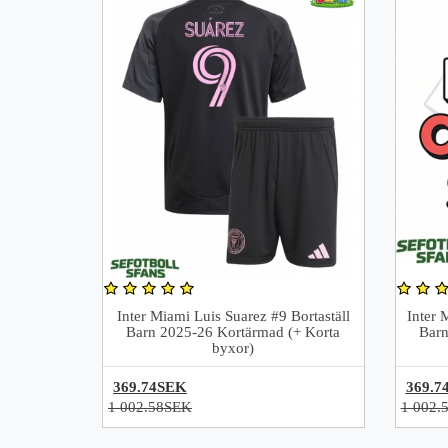
Inter Miami Luis Suarez #9 Bortaställ
Inter 
Barn 2025-26 Kortärmad (+ Korta
Barn
byxor)
369.74SEK
369.7
1 002.58SEK
1 002.