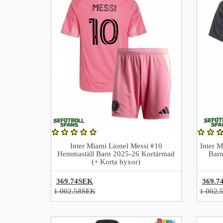
Inter Miami Lionel Messi #10
Inter M
Hemmaställ Barn 2025-26 Kortärmad
Barn
(+ Korta byxor)
369.74SEK
369.7
1 002.58SEK
1 002.