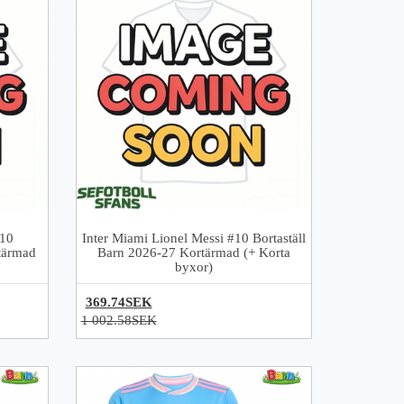
#10
Inter Miami Lionel Messi #10 Bortaställ
tärmad
Barn 2026-27 Kortärmad (+ Korta
byxor)
369.74SEK
1 002.58SEK