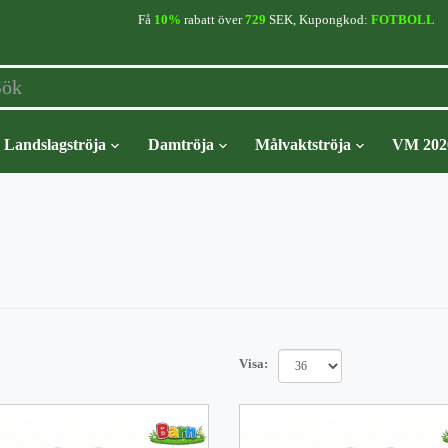
Få
10%
rabatt över
729
SEK, Kupongkod:
FOTBOLL
Landslagströja
Damtröja
Målvaktströja
VM 202
Visa: