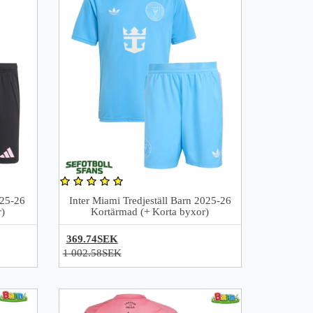
025-26
Inter Miami Tredjeställ Barn 2025-26
)
Kortärmad (+ Korta byxor)
369.74SEK
1 002.58SEK