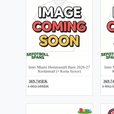
Inter Miami Hemmaställ Barn 2026-27
Inter
Kortärmad (+ Korta byxor)
369.74SEK
369.7
1 002.58SEK
1 002.