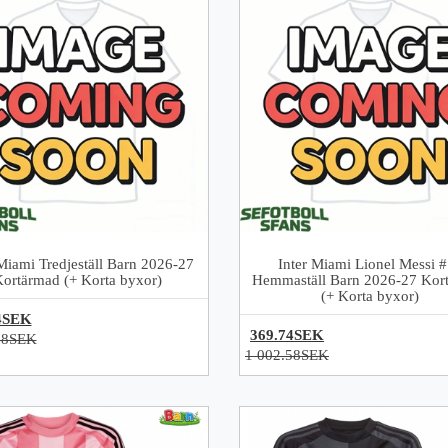
 Miami Tredjeställ Barn 2026-27
Inter Miami Lionel Messi 
Kortärmad (+ Korta byxor)
Hemmaställ Barn 2026-27 Kor
(+ Korta byxor)
4SEK
369.74SEK
58SEK
1 002.58SEK