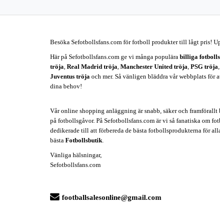
Besöka Sefotbollsfans.com för fotboll produkter till lågt pris! U
Här på Sefotbollsfans.com ge vi många populära
billiga fotboll
tröja
,
Real Madrid tröja
,
Manchester United tröja
,
PSG tröja
Juventus tröja
och mer. Så vänligen bläddra vår webbplats för att 
dina behov!
Vår online shopping anläggning är snabb, säker och framförallt b
på fotbollsgåvor. På Sefotbollsfans.com är vi så fanatiska om fotb
dedikerade till att förbereda de bästa fotbollsprodukterna för all
bästa
Fotbollsbutik
.
Vänliga hälsningar,
Sefotbollsfans.com
footballsalesonline@gmail.com