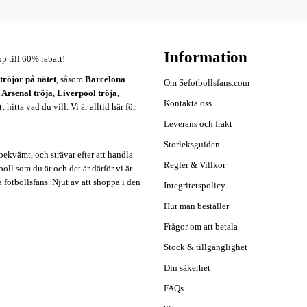
Information
pp till 60% rabatt!
ströjor på nätet
, såsom
Barcelona
Om Sefotbollsfans.com
,
Arsenal tröja
,
Liverpool tröja
,
Kontakta oss
hitta vad du vill. Vi är alltid här för
Leverans och frakt
Storleksguiden
ekvämt, och strävar efter att handla
Regler & Villkor
oll som du är och det är därför vi är
a fotbollsfans. Njut av att shoppa i den
Integritetspolicy
Hur man beställer
Frågor om att betala
Stock & tillgänglighet
Din säkerhet
FAQs