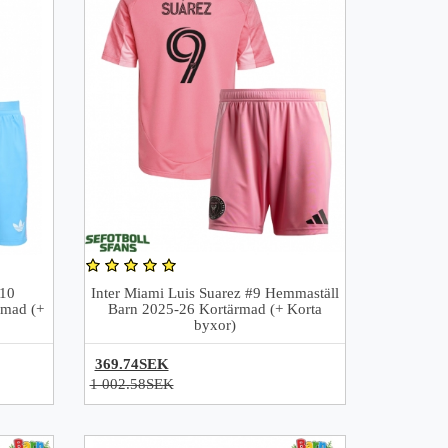
#10
Inter Miami Luis Suarez #9 Hemmaställ
rmad (+
Barn 2025-26 Kortärmad (+ Korta
byxor)
369.74SEK
1 002.58SEK