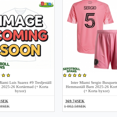
Miami Luis Suarez #9 Tredjeställ
Inter Miami Sergio Busquet
 2025-26 Kortärmad (+ Korta
Hemmaställ Barn 2025-26 Kor
byxor)
(+ Korta byxor)
4SEK
369.74SEK
58SEK
1 002.58SEK