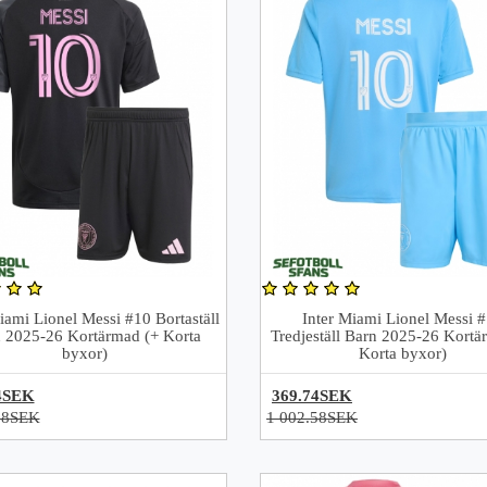
iami Lionel Messi #10 Bortaställ
Inter Miami Lionel Messi 
 2025-26 Kortärmad (+ Korta
Tredjeställ Barn 2025-26 Kortä
byxor)
Korta byxor)
4SEK
369.74SEK
58SEK
1 002.58SEK