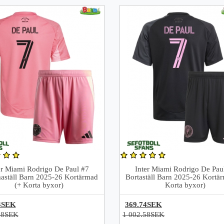
er Miami Rodrigo De Paul #7
Inter Miami Rodrigo De Pau
ställ Barn 2025-26 Kortärmad
Bortaställ Barn 2025-26 Kortä
(+ Korta byxor)
Korta byxor)
4SEK
369.74SEK
58SEK
1 002.58SEK