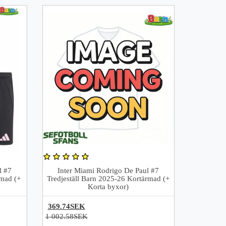
l #7
Inter Miami Rodrigo De Paul #7
rmad (+
Tredjeställ Barn 2025-26 Kortärmad (+
Korta byxor)
369.74SEK
1 002.58SEK