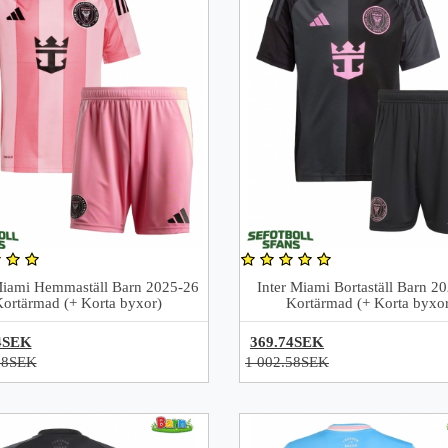
Miami Hemmaställ Barn 2025-26
Inter Miami Bortaställ Barn 2
Kortärmad (+ Korta byxor)
Kortärmad (+ Korta byxor
4SEK
369.74SEK
58SEK
1 002.58SEK