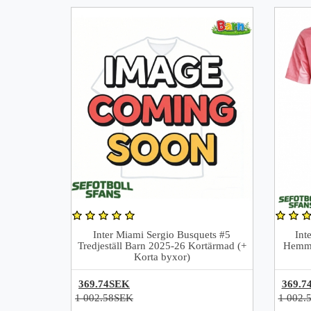
Inter Miami Sergio Busquets #5
Int
Tredjeställ Barn 2025-26 Kortärmad (+
Hemma
Korta byxor)
369.74SEK
369.7
1 002.58SEK
1 002.