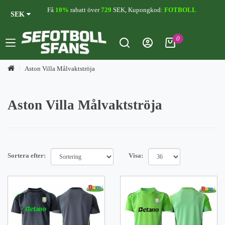
Få
10%
rabatt över
729
SEK, Kupongkod:
FOTBOLL
SEK
0
Aston Villa Målvaktströja
Aston Villa Målvaktströja
Sortera efter:
Visa: