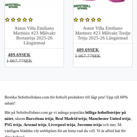
Aston Villa Emiliano
Aston Villa Emiliano
Martinez #23 Målvakt
Martinez #23 Målvakt Tredje
Bortatröja 2025-26
Tröja 2025-26 Långärmad
Långärmad
489.69SEK
489.69SEK
1 067.77SEK
1 067.77SEK
Besöka Sefotbollsfans.com för fotboll produkter till lågt pris! Upp till 60%
rabatt!
Här på Sefotbollsfans.com ge vi många populära
billiga fotbollströjor på
nätet
, såsom
Barcelona tröja
,
Real Madrid tröja
,
Manchester United tröja
,
PSG tröja
,
Arsenal tröja
,
Liverpool tröja
,
Juventus tröja
och mer. Så
vänligen bläddra vår webbplats för att hitta vad du vill. Vi är alltid här för
dina behov!