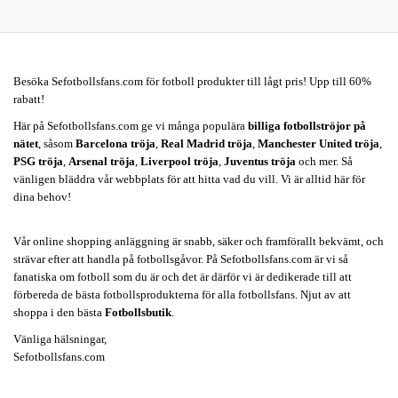
Besöka Sefotbollsfans.com för fotboll produkter till lågt pris! Upp till 60%
rabatt!
Här på Sefotbollsfans.com ge vi många populära
billiga fotbollströjor på
nätet
, såsom
Barcelona tröja
,
Real Madrid tröja
,
Manchester United tröja
,
PSG tröja
,
Arsenal tröja
,
Liverpool tröja
,
Juventus tröja
och mer. Så
vänligen bläddra vår webbplats för att hitta vad du vill. Vi är alltid här för
dina behov!
Vår online shopping anläggning är snabb, säker och framförallt bekvämt, och
strävar efter att handla på fotbollsgåvor. På Sefotbollsfans.com är vi så
fanatiska om fotboll som du är och det är därför vi är dedikerade till att
förbereda de bästa fotbollsprodukterna för alla fotbollsfans. Njut av att
shoppa i den bästa
Fotbollsbutik
.
Vänliga hälsningar,
Sefotbollsfans.com