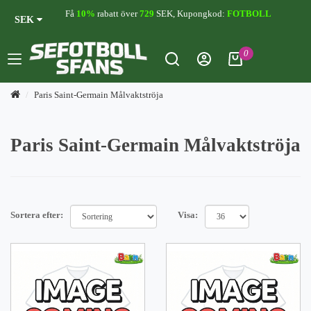
Få
10%
rabatt över
729
SEK, Kupongkod:
FOTBOLL
SEK
0
Paris Saint-Germain Målvaktströja
Paris Saint-Germain Målvaktströja
Sortera efter:
Visa: