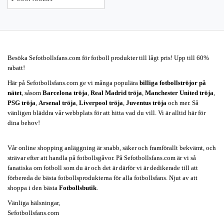
Besöka Sefotbollsfans.com för fotboll produkter till lågt pris! Upp till 60%
rabatt!
Här på Sefotbollsfans.com ge vi många populära
billiga fotbollströjor på
nätet
, såsom
Barcelona tröja
,
Real Madrid tröja
,
Manchester United tröja
,
PSG tröja
,
Arsenal tröja
,
Liverpool tröja
,
Juventus tröja
och mer. Så
vänligen bläddra vår webbplats för att hitta vad du vill. Vi är alltid här för
dina behov!
Vår online shopping anläggning är snabb, säker och framförallt bekvämt, och
strävar efter att handla på fotbollsgåvor. På Sefotbollsfans.com är vi så
fanatiska om fotboll som du är och det är därför vi är dedikerade till att
förbereda de bästa fotbollsprodukterna för alla fotbollsfans. Njut av att
shoppa i den bästa
Fotbollsbutik
.
Vänliga hälsningar,
Sefotbollsfans.com