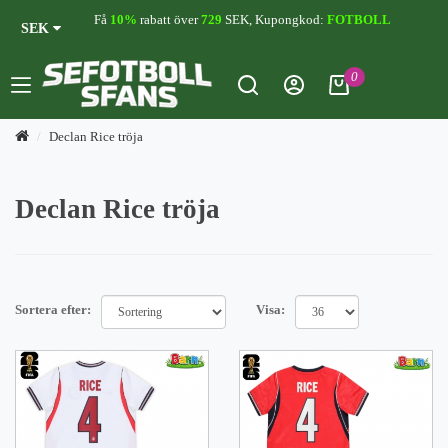
Få
10%
rabatt över
729
SEK, Kupongkod:
FOTBOLL
SEK
0
Declan Rice tröja
Declan Rice tröja
Sortera efter:
Visa: