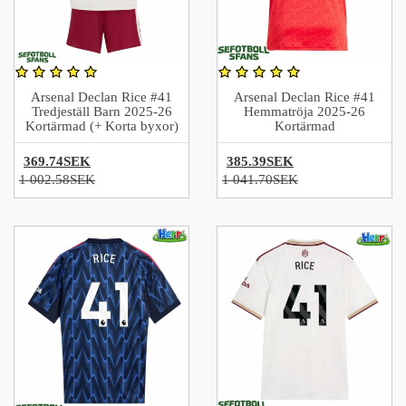
Arsenal Declan Rice #41
Arsenal Declan Rice #41
Tredjeställ Barn 2025-26
Hemmatröja 2025-26
Kortärmad (+ Korta byxor)
Kortärmad
369.74SEK
385.39SEK
1 002.58SEK
1 041.70SEK