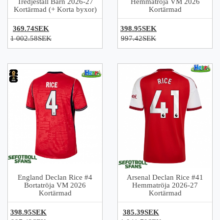
Tredjeställ Barn 2026-27
Hemmatröja VM 2026
Kortärmad (+ Korta byxor)
Kortärmad
369.74SEK
398.95SEK
1 002.58SEK
997.42SEK
England Declan Rice #4
Arsenal Declan Rice #41
Bortatröja VM 2026
Hemmatröja 2026-27
Kortärmad
Kortärmad
398.95SEK
385.39SEK