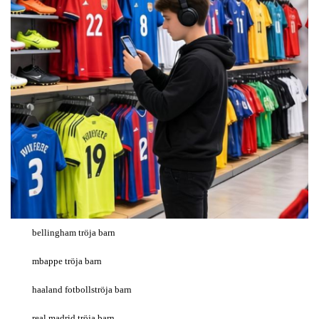
bellingham tröja barn
mbappe tröja barn
haaland fotbollströja barn
real madrid tröja barn