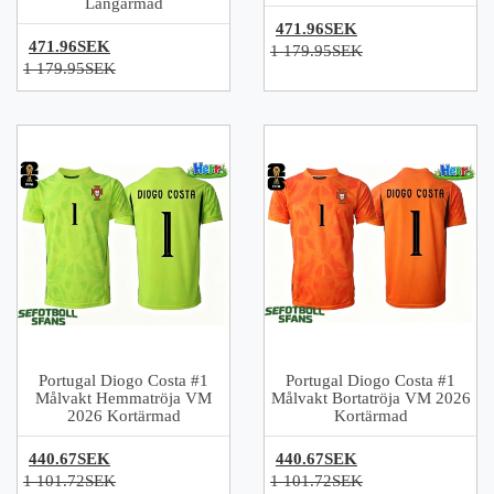
Långärmad
471.96SEK
471.96SEK
1 179.95SEK
1 179.95SEK
Portugal Diogo Costa #1
Portugal Diogo Costa #1
Målvakt Hemmatröja VM
Målvakt Bortatröja VM 2026
2026 Kortärmad
Kortärmad
440.67SEK
440.67SEK
1 101.72SEK
1 101.72SEK