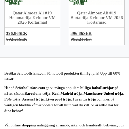
Qatar Almoez Ali #19
Qatar Almoez Ali #19
Hemmatröja Kvinnor VM
Bortatröja Kvinnor VM 2026
2026 Kortärmad
Kortärmad
396.86SEK
396.86SEK
992.21SEK
992.21SEK
Besöka Sefotbollsfans.com för fotboll produkter till lågt pris! Upp till 60%
rabatt!
Här på Sefotbollsfans.com ge vi många populära
billiga fotbollströjor på
nätet
, såsom
Barcelona tröja
,
Real Madrid tröja
,
Manchester United tröja
,
PSG tröja
,
Arsenal tröja
,
Liverpool tröja
,
Juventus tröja
och mer. Så
vänligen bläddra vår webbplats för att hitta vad du vill. Vi är alltid här för
dina behov!
Vår online shopping anläggning är snabb, säker och framförallt bekvämt, och