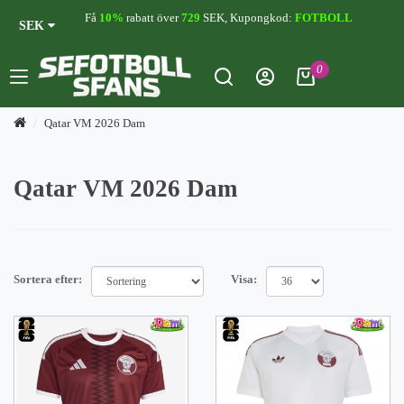
Få
10%
rabatt över
729
SEK, Kupongkod:
FOTBOLL
SEK
0
Qatar VM 2026 Dam
Qatar VM 2026 Dam
Sortera efter:
Visa: