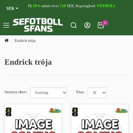
Få
10%
rabatt över
729
SEK, Kupongkod:
FOTBOLL
SEK
0
Endrick tröja
Endrick tröja
Sortera efter:
Visa: