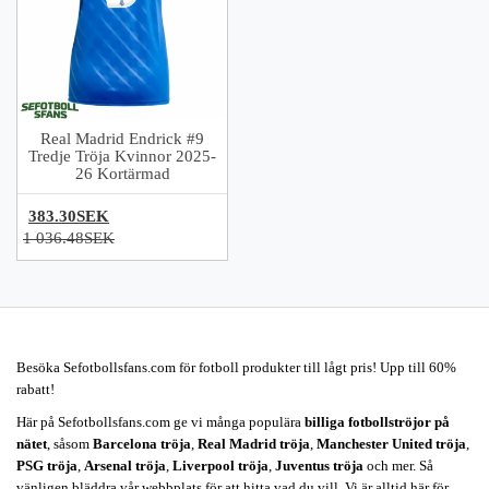
Real Madrid Endrick #9
Tredje Tröja Kvinnor 2025-
26 Kortärmad
383.30SEK
1 036.48SEK
Besöka Sefotbollsfans.com för fotboll produkter till lågt pris! Upp till 60%
rabatt!
Här på Sefotbollsfans.com ge vi många populära
billiga fotbollströjor på
nätet
, såsom
Barcelona tröja
,
Real Madrid tröja
,
Manchester United tröja
,
PSG tröja
,
Arsenal tröja
,
Liverpool tröja
,
Juventus tröja
och mer. Så
vänligen bläddra vår webbplats för att hitta vad du vill. Vi är alltid här för