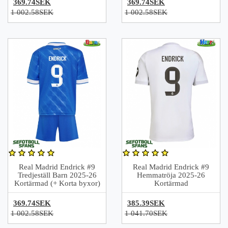
369.74SEK
369.74SEK
1 002.58SEK
1 002.58SEK
Real Madrid Endrick #9
Real Madrid Endrick #9
Tredjeställ Barn 2025-26
Hemmatröja 2025-26
Kortärmad (+ Korta byxor)
Kortärmad
369.74SEK
385.39SEK
1 002.58SEK
1 041.70SEK