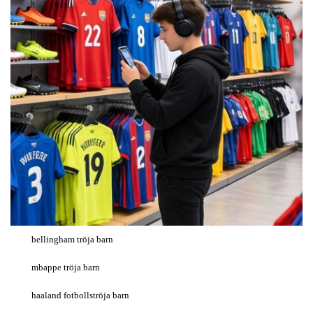
bellingham tröja barn
mbappe tröja barn
haaland fotbollströja barn