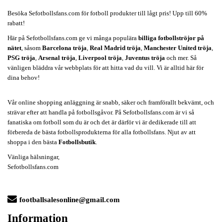
Besöka Sefotbollsfans.com för fotboll produkter till lågt pris! Upp till 60%
rabatt!
Här på Sefotbollsfans.com ge vi många populära
billiga fotbollströjor på
nätet
, såsom
Barcelona tröja
,
Real Madrid tröja
,
Manchester United tröja
,
PSG tröja
,
Arsenal tröja
,
Liverpool tröja
,
Juventus tröja
och mer. Så
vänligen bläddra vår webbplats för att hitta vad du vill. Vi är alltid här för
dina behov!
Vår online shopping anläggning är snabb, säker och framförallt bekvämt, och
strävar efter att handla på fotbollsgåvor. På Sefotbollsfans.com är vi så
fanatiska om fotboll som du är och det är därför vi är dedikerade till att
förbereda de bästa fotbollsprodukterna för alla fotbollsfans. Njut av att
shoppa i den bästa
Fotbollsbutik
.
Vänliga hälsningar,
Sefotbollsfans.com
footballsalesonline@gmail.com
Information