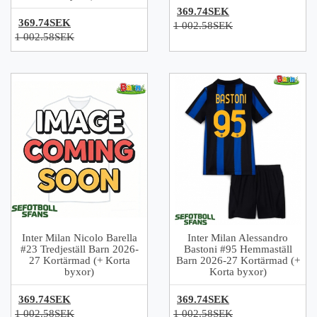
369.74SEK
369.74SEK
1 002.58SEK
1 002.58SEK
Inter Milan Nicolo Barella
Inter Milan Alessandro
#23 Tredjeställ Barn 2026-
Bastoni #95 Hemmaställ
27 Kortärmad (+ Korta
Barn 2026-27 Kortärmad (+
byxor)
Korta byxor)
369.74SEK
369.74SEK
1 002.58SEK
1 002.58SEK