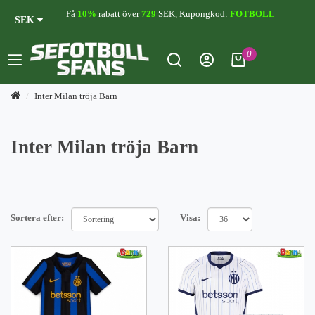
Få
10%
rabatt över
729
SEK, Kupongkod:
FOTBOLL
SEK
0
Inter Milan tröja Barn
Inter Milan tröja Barn
Sortera efter:
Visa: