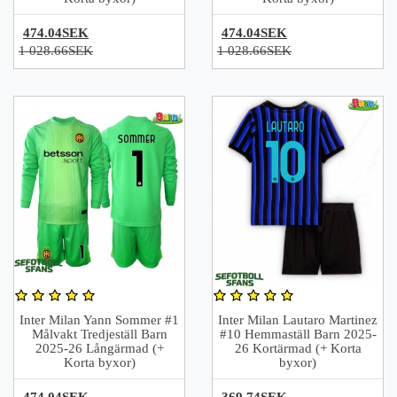
474.04SEK
474.04SEK
1 028.66SEK
1 028.66SEK
Inter Milan Yann Sommer #1
Inter Milan Lautaro Martinez
Målvakt Tredjeställ Barn
#10 Hemmaställ Barn 2025-
2025-26 Långärmad (+
26 Kortärmad (+ Korta
Korta byxor)
byxor)
474.04SEK
369.74SEK