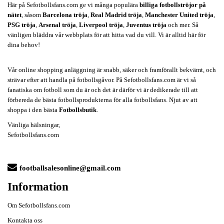
Här på Sefotbollsfans.com ge vi många populära
billiga fotbollströjor på
nätet
, såsom
Barcelona tröja
,
Real Madrid tröja
,
Manchester United tröja
,
PSG tröja
,
Arsenal tröja
,
Liverpool tröja
,
Juventus tröja
och mer. Så
vänligen bläddra vår webbplats för att hitta vad du vill. Vi är alltid här för
dina behov!
Vår online shopping anläggning är snabb, säker och framförallt bekvämt, och
strävar efter att handla på fotbollsgåvor. På Sefotbollsfans.com är vi så
fanatiska om fotboll som du är och det är därför vi är dedikerade till att
förbereda de bästa fotbollsprodukterna för alla fotbollsfans. Njut av att
shoppa i den bästa
Fotbollsbutik
.
Vänliga hälsningar,
Sefotbollsfans.com
footballsalesonline@gmail.com
Information
Om Sefotbollsfans.com
Kontakta oss