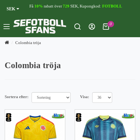
Få
10%
rabatt över
729
SEK, Kupongkod:
FOTBOLL
SEK
0
Colombia tröja
Colombia tröja
Sortera efter:
Visa: