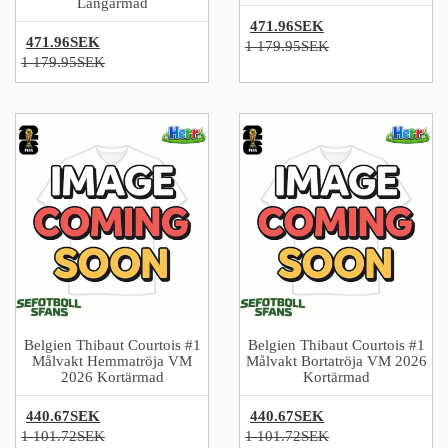
Långärmad
471.96SEK
471.96SEK
1 179.95SEK
1 179.95SEK
Belgien Thibaut Courtois #1
Belgien Thibaut Courtois #1
Målvakt Hemmatröja VM
Målvakt Bortatröja VM 2026
2026 Kortärmad
Kortärmad
440.67SEK
440.67SEK
1 101.72SEK
1 101.72SEK