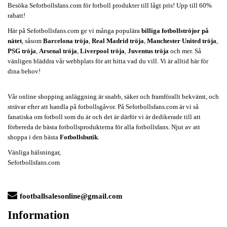
Besöka Sefotbollsfans.com för fotboll produkter till lågt pris! Upp till 60%
rabatt!
Här på Sefotbollsfans.com ge vi många populära
billiga fotbollströjor på
nätet
, såsom
Barcelona tröja
,
Real Madrid tröja
,
Manchester United tröja
,
PSG tröja
,
Arsenal tröja
,
Liverpool tröja
,
Juventus tröja
och mer. Så
vänligen bläddra vår webbplats för att hitta vad du vill. Vi är alltid här för
dina behov!
Vår online shopping anläggning är snabb, säker och framförallt bekvämt, och
strävar efter att handla på fotbollsgåvor. På Sefotbollsfans.com är vi så
fanatiska om fotboll som du är och det är därför vi är dedikerade till att
förbereda de bästa fotbollsprodukterna för alla fotbollsfans. Njut av att
shoppa i den bästa
Fotbollsbutik
.
Vänliga hälsningar,
Sefotbollsfans.com
footballsalesonline@gmail.com
Information