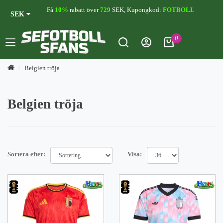
Få
10%
rabatt över
729
SEK, Kupongkod:
FOTBOLL
SEK
0
Belgien tröja
Belgien tröja
Sortera efter:
Visa: