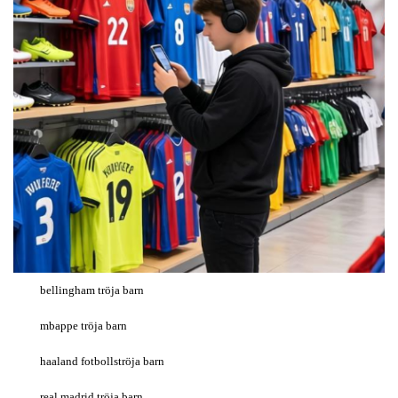
bellingham tröja barn
mbappe tröja barn
haaland fotbollströja barn
real madrid tröja barn