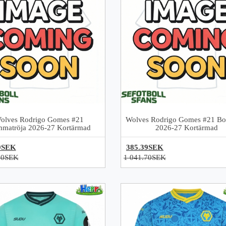
olves Rodrigo Gomes #21
Wolves Rodrigo Gomes #21 Bor
matröja 2026-27 Kortärmad
2026-27 Kortärmad
9SEK
385.39SEK
70SEK
1 041.70SEK