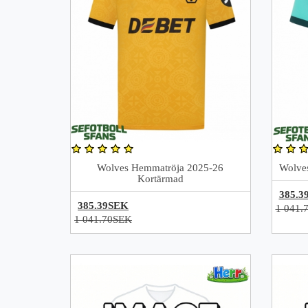
Wolves Hemmatröja 2025-26
Wolves
Kortärmad
385.3
385.39SEK
1 041.
1 041.70SEK