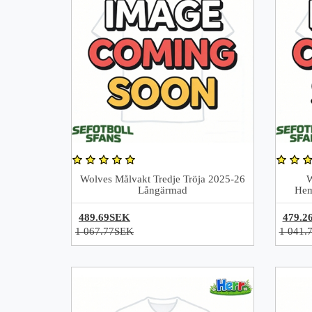
Wolves Målvakt Tredje Tröja 2025-26
W
Långärmad
Hem
489.69SEK
479.2
1 067.77SEK
1 041.