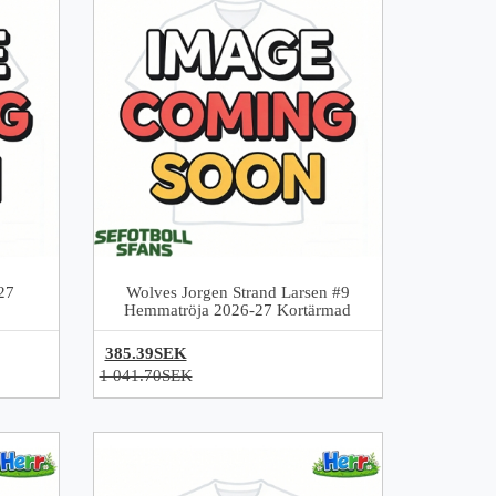
27
Wolves Jorgen Strand Larsen #9
Hemmatröja 2026-27 Kortärmad
385.39SEK
1 041.70SEK