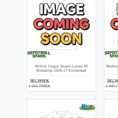
Wolves Jorgen Strand Larsen #9
Wolves
Bortatröja 2026-27 Kortärmad
385.39SEK
385.3
1 041.70SEK
1 041.