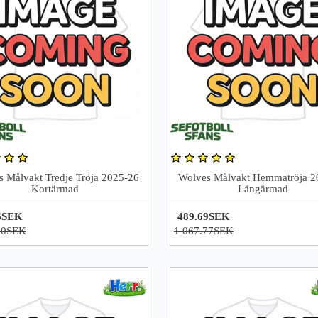
 Målvakt Tredje Tröja 2025-26
Wolves Målvakt Hemmatröja 2
Kortärmad
Långärmad
6SEK
489.69SEK
70SEK
1 067.77SEK