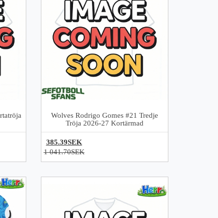
tatröja
Wolves Rodrigo Gomes #21 Tredje
Tröja 2026-27 Kortärmad
385.39SEK
1 041.70SEK