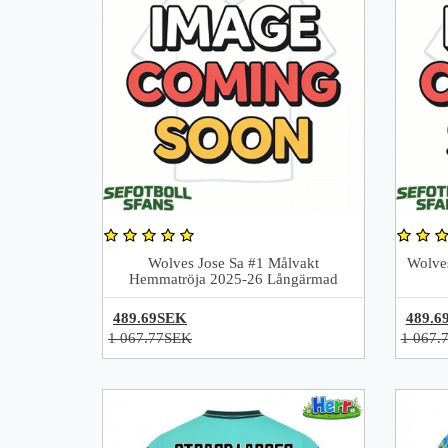
Wolves Jose Sa #1 Målvakt
Wolves
Hemmatröja 2025-26 Långärmad
489.69SEK
489.6
1 067.77SEK
1 067.