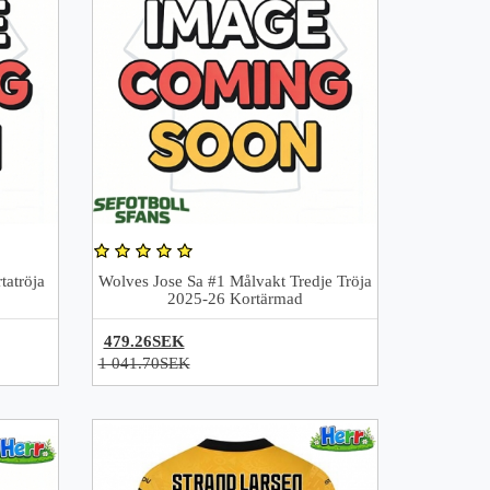
tatröja
Wolves Jose Sa #1 Målvakt Tredje Tröja
2025-26 Kortärmad
479.26SEK
1 041.70SEK