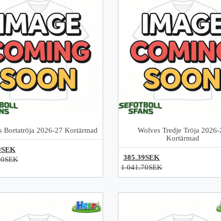
 Bortatröja 2026-27 Kortärmad
Wolves Tredje Tröja 2026-
Kortärmad
9SEK
385.39SEK
70SEK
1 041.70SEK