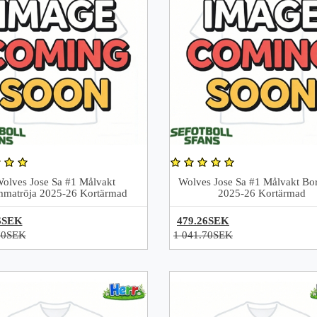
olves Jose Sa #1 Målvakt
Wolves Jose Sa #1 Målvakt Bor
matröja 2025-26 Kortärmad
2025-26 Kortärmad
6SEK
479.26SEK
70SEK
1 041.70SEK