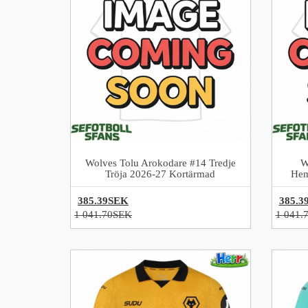
Wolves Tolu Arokodare #14 Tredje
W
Tröja 2026-27 Kortärmad
Hem
385.39SEK
385.3
1 041.70SEK
1 041.