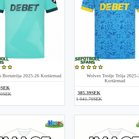
 Bortatröja 2025-26 Kortärmad
Wolves Tredje Tröja 2025-
Kortärmad
9SEK
385.39SEK
70SEK
1 041.70SEK