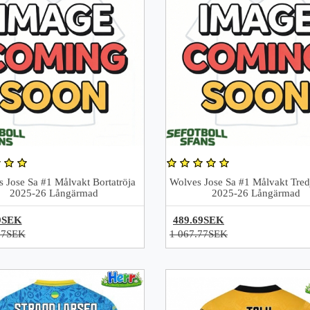
 Jose Sa #1 Målvakt Bortatröja
Wolves Jose Sa #1 Målvakt Tred
2025-26 Långärmad
2025-26 Långärmad
9SEK
489.69SEK
77SEK
1 067.77SEK