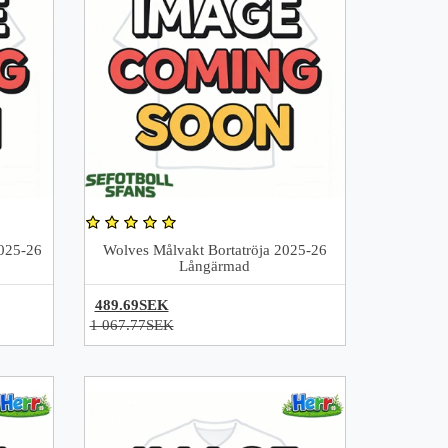
025-26
Wolves Målvakt Bortatröja 2025-26
Långärmad
489.69SEK
1 067.77SEK