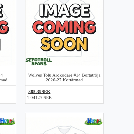
14
Wolves Tolu Arokodare #14 Bortatröja
rmad
2026-27 Kortärmad
385.39SEK
1 041.70SEK