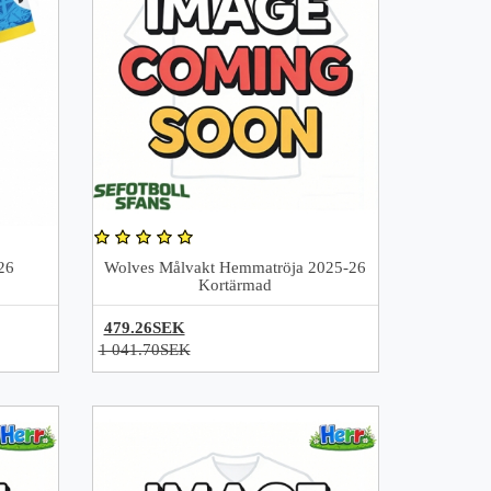
26
Wolves Målvakt Hemmatröja 2025-26
Kortärmad
479.26SEK
1 041.70SEK