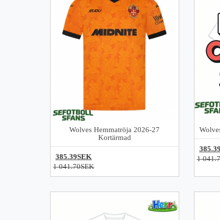
Wolves Hemmatröja 2026-27
Wolves
Kortärmad
385.3
385.39SEK
1 041.
1 041.70SEK