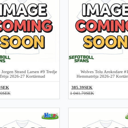
 Jorgen Strand Larsen #9 Tredje
Wolves Tolu Arokodare #
Tröja 2026-27 Kortärmad
Hemmatröja 2026-27 Kortä
9SEK
385.39SEK
70SEK
1 041.70SEK