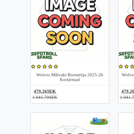
Wolves Målvakt Bortatröja 2025-26
Wolves
Kortärmad
479.26SEK
479.2
1 041.70SEK
1 041.