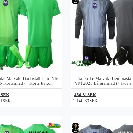
ike Målvakt Bortaställ Barn VM
Frankrike Målvakt Hemmastäl
6 Kortärmad (+ Korta byxor)
VM 2026 Långärmad (+ Korta 
2SEK
456.31SEK
61SEK
1 140.83SEK