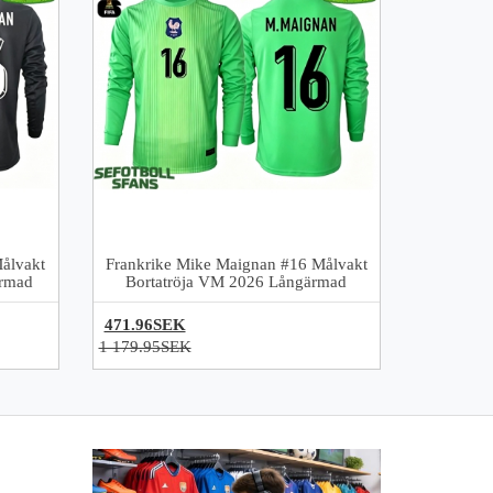
ålvakt
Frankrike Mike Maignan #16 Målvakt
rmad
Bortatröja VM 2026 Långärmad
471.96SEK
1 179.95SEK