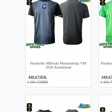
Frankrike Målvakt Hemmatröja VM
Frankr
2026 Kortärmad
440.67SEK
440.6
1 101.72SEK
1 101.