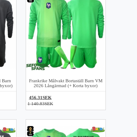
l Barn
Frankrike Målvakt Bortaställ Barn VM
byxor)
2026 Långärmad (+ Korta byxor)
456.31SEK
1 140.83SEK