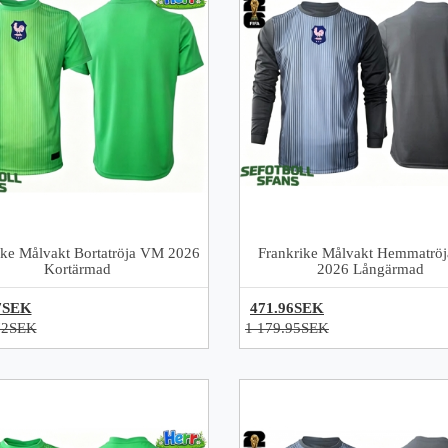
ike Målvakt Bortatröja VM 2026
Frankrike Målvakt Hemmatrö
Kortärmad
2026 Långärmad
7SEK
471.96SEK
72SEK
1 179.95SEK