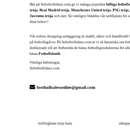
Här på Sefotbollsfans.com ge vi många populära
billiga fotboll
tröja
,
Real Madrid tröja
,
Manchester United tröja
,
PSG tröja
Juventus tröja
och mer. Så vänligen bläddra vår webbplats för att 
dina behov!
Vår online shopping anläggning är snabb, säker och framförallt b
på fotbollsgåvor. På Sefotbollsfans.com är vi så fanatiska om fotb
dedikerade till att förbereda de bästa fotbollsprodukterna för all
bästa
Fotbollsbutik
.
Vänliga hälsningar,
Sefotbollsfans.com
footballsalesonline@gmail.com
bellingham tröja barn
mbappe