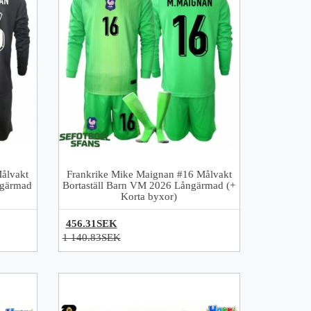
ålvakt
Frankrike Mike Maignan #16 Målvakt
ngärmad
Bortaställ Barn VM 2026 Långärmad (+
Korta byxor)
456.31SEK
1 140.83SEK