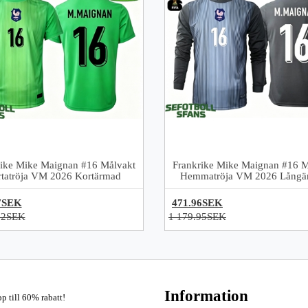
rike Mike Maignan #16 Målvakt
Frankrike Mike Maignan #16 M
rtatröja VM 2026 Kortärmad
Hemmatröja VM 2026 Långä
7SEK
471.96SEK
72SEK
1 179.95SEK
Information
pp till 60% rabatt!