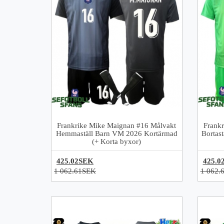
Frankrike Mike Maignan #16 Målvakt
Frank
Hemmaställ Barn VM 2026 Kortärmad
Bortas
(+ Korta byxor)
425.02SEK
425.0
1 062.61SEK
1 062.