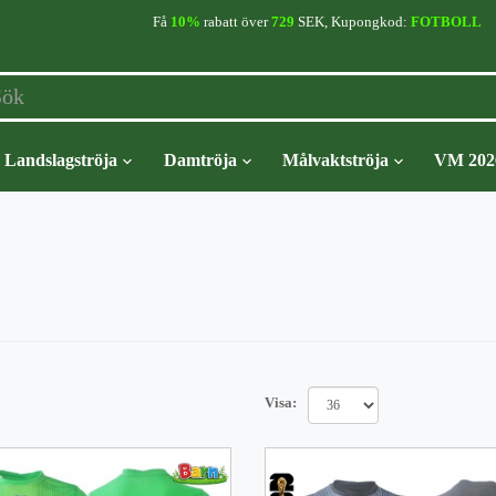
Få
10%
rabatt över
729
SEK, Kupongkod:
FOTBOLL
Landslagströja
Damtröja
Målvaktströja
VM 202
Visa: