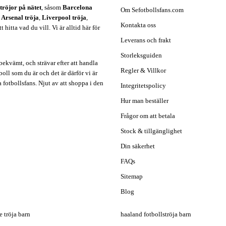
ströjor på nätet
, såsom
Barcelona
Om Sefotbollsfans.com
,
Arsenal tröja
,
Liverpool tröja
,
Kontakta oss
hitta vad du vill. Vi är alltid här för
Leverans och frakt
Storleksguiden
ekvämt, och strävar efter att handla
Regler & Villkor
oll som du är och det är därför vi är
a fotbollsfans. Njut av att shoppa i den
Integritetspolicy
Hur man beställer
Frågor om att betala
Stock & tillgänglighet
Din säkerhet
FAQs
Sitemap
Blog
 tröja barn
haaland fotbollströja barn