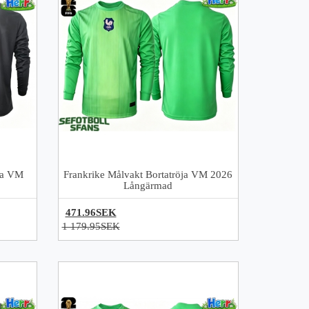
ja VM
Frankrike Målvakt Bortatröja VM 2026
Långärmad
471.96SEK
1 179.95SEK