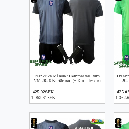
Frankrike Målvakt Hemmaställ Barn
Frankr
VM 2026 Kortärmad (+ Korta byxor)
202
425.02SEK
425.0
1 062.61SEK
1 062.