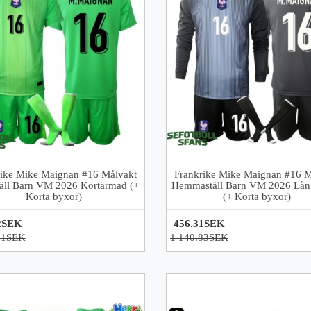
rike Mike Maignan #16 Målvakt
Frankrike Mike Maignan #16 M
täll Barn VM 2026 Kortärmad (+
Hemmaställ Barn VM 2026 Lå
Korta byxor)
(+ Korta byxor)
2SEK
456.31SEK
61SEK
1 140.83SEK