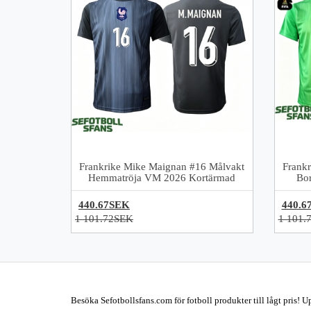
Frankrike Mike Maignan #16 Målvakt
Frank
Hemmatröja VM 2026 Kortärmad
Bo
440.67SEK
440.6
1 101.72SEK
1 101.
Besöka Sefotbollsfans.com för fotboll produkter till lågt pris! U