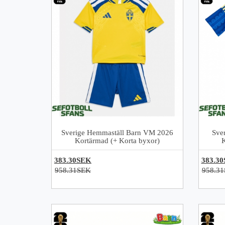
Sverige Hemmaställ Barn VM 2026
Sve
Kortärmad (+ Korta byxor)
383.30SEK
383.3
958.31SEK
958.3