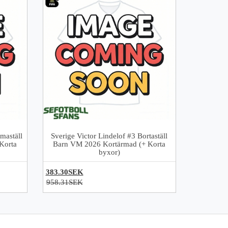
maställ
Sverige Victor Lindelof #3 Bortaställ
Korta
Barn VM 2026 Kortärmad (+ Korta
byxor)
383.30SEK
958.31SEK