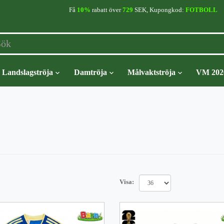
Få
10%
rabatt över
729
SEK, Kupongkod:
FOTBOLL
Landslagströja
Damtröja
Målvaktströja
VM 202
Visa: