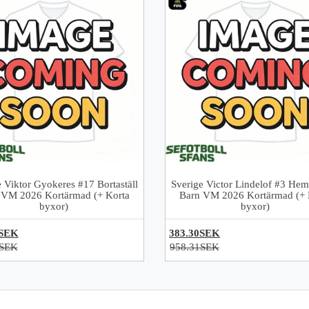
e Viktor Gyokeres #17 Bortaställ
Sverige Victor Lindelof #3 Hem
 VM 2026 Kortärmad (+ Korta
Barn VM 2026 Kortärmad (+ 
byxor)
byxor)
0SEK
383.30SEK
1SEK
958.31SEK