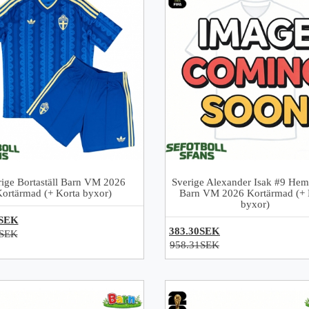
rige Bortaställ Barn VM 2026
Sverige Alexander Isak #9 Hem
Kortärmad (+ Korta byxor)
Barn VM 2026 Kortärmad (+ 
byxor)
0SEK
383.30SEK
1SEK
958.31SEK