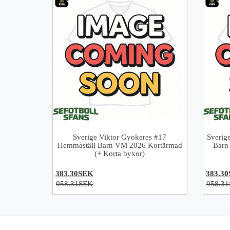
Sverige Viktor Gyokeres #17
Sverig
Hemmaställ Barn VM 2026 Kortärmad
Barn
(+ Korta byxor)
383.30SEK
383.3
958.31SEK
958.3