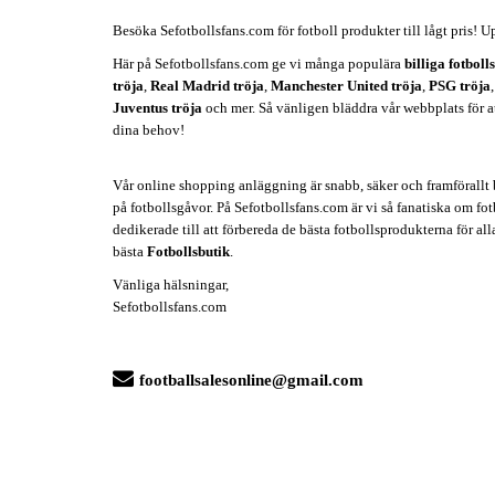
Besöka Sefotbollsfans.com för fotboll produkter till lågt pris! U
Här på Sefotbollsfans.com ge vi många populära
billiga fotboll
tröja
,
Real Madrid tröja
,
Manchester United tröja
,
PSG tröja
Juventus tröja
och mer. Så vänligen bläddra vår webbplats för att 
dina behov!
Vår online shopping anläggning är snabb, säker och framförallt b
på fotbollsgåvor. På Sefotbollsfans.com är vi så fanatiska om fotb
dedikerade till att förbereda de bästa fotbollsprodukterna för all
bästa
Fotbollsbutik
.
Vänliga hälsningar,
Sefotbollsfans.com
footballsalesonline@gmail.com