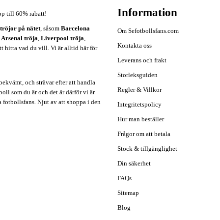
Information
pp till 60% rabatt!
ströjor på nätet
, såsom
Barcelona
Om Sefotbollsfans.com
,
Arsenal tröja
,
Liverpool tröja
,
Kontakta oss
hitta vad du vill. Vi är alltid här för
Leverans och frakt
Storleksguiden
ekvämt, och strävar efter att handla
Regler & Villkor
oll som du är och det är därför vi är
a fotbollsfans. Njut av att shoppa i den
Integritetspolicy
Hur man beställer
Frågor om att betala
Stock & tillgänglighet
Din säkerhet
FAQs
Sitemap
Blog