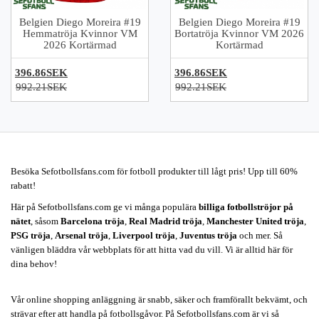
Belgien Diego Moreira #19
Belgien Diego Moreira #19
Hemmatröja Kvinnor VM
Bortatröja Kvinnor VM 2026
2026 Kortärmad
Kortärmad
396.86SEK
396.86SEK
992.21SEK
992.21SEK
Besöka Sefotbollsfans.com för fotboll produkter till lågt pris! Upp till 60%
rabatt!
Här på Sefotbollsfans.com ge vi många populära
billiga fotbollströjor på
nätet
, såsom
Barcelona tröja
,
Real Madrid tröja
,
Manchester United tröja
,
PSG tröja
,
Arsenal tröja
,
Liverpool tröja
,
Juventus tröja
och mer. Så
vänligen bläddra vår webbplats för att hitta vad du vill. Vi är alltid här för
dina behov!
Vår online shopping anläggning är snabb, säker och framförallt bekvämt, och
strävar efter att handla på fotbollsgåvor. På Sefotbollsfans.com är vi så