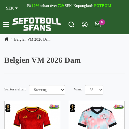
Få
10%
rabatt över
729
SEK, Kupongkod:
FOTBOLL
SEK
0
Belgien VM 2026 Dam
Belgien VM 2026 Dam
Sortera efter:
Visa: