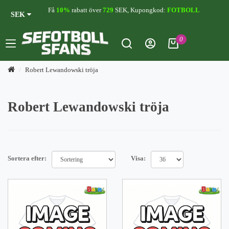
Få
10%
rabatt över
729
SEK, Kupongkod:
FOTBOLL
SEK
0
Robert Lewandowski tröja
Robert Lewandowski tröja
Sortera efter:
Visa: