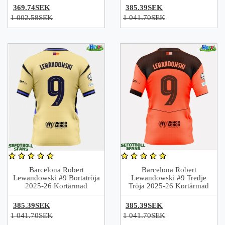
369.74SEK
385.39SEK
1 002.58SEK
1 041.70SEK
Barcelona Robert
Barcelona Robert
Lewandowski #9 Bortatröja
Lewandowski #9 Tredje
2025-26 Kortärmad
Tröja 2025-26 Kortärmad
385.39SEK
385.39SEK
1 041.70SEK
1 041.70SEK