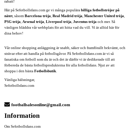
rabatt!
Här på Sefotbollsfans.com ge vi många populära
billiga fotbollströjor på
nätet
, såsom
Barcelona tröja
,
Real Madrid tröja
,
Manchester United tröja
,
PSG tröja
,
Arsenal tröja
,
Liverpool tröja
,
Juventus tröja
och mer. Så
vänligen bläddra vår webbplats för att hitta vad du vill. Vi är alltid här för
dina behov!
Vår online shopping anläggning är snabb, säker och framförallt bekvämt, och
strävar efter att handla på fotbollsgåvor. På Sefotbollsfans.com är vi så
fanatiska om fotboll som du är och det är därför vi är dedikerade till att
förbereda de bästa fotbollsprodukterna för alla fotbollsfans. Njut av att
shoppa i den bästa
Fotbollsbutik
.
Vänliga hälsningar,
Sefotbollsfans.com
footballsalesonline@gmail.com
Information
Om Sefotbollsfans.com