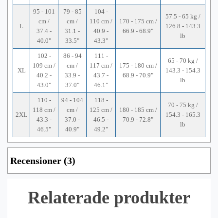
95 - 101
79 - 85
104 -
57.5 - 65 kg /
cm /
cm /
110 cm /
170 - 175 cm /
L
126.8 - 143.3
37.4 -
31.1 -
40.9 -
66.9 - 68.9"
lb
40.0"
33.5"
43.3"
102 -
86 - 94
111 -
65 - 70 kg /
109 cm /
cm /
117 cm /
175 - 180 cm /
XL
143.3 - 154.3
40.2 -
33.9 -
43.7 -
68.9 - 70.9"
lb
43.0"
37.0"
46.1"
110 -
94 - 104
118 -
70 - 75 kg /
118 cm /
cm /
125 cm /
180 - 185 cm /
2XL
154.3 - 165.3
43.3 -
37.0 -
46.5 -
70.9 - 72.8"
lb
46.5"
40.9"
49.2"
Recensioner (3)
Relaterade produkter