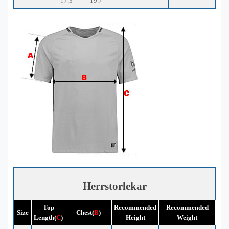
17.3"
19.7"
Herrstorlekar
Top
Recommended
Recommended
Size
Chest(
B
)
Length(
C
)
Height
Weight