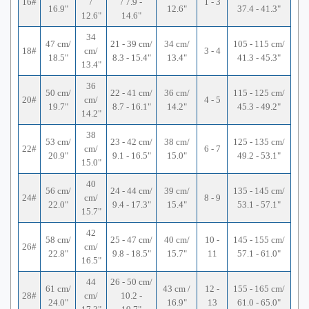
16#
/
/ 7.9 -
1 - 3
16.9"
12.6"
37.4 - 41.3"
12.6"
14.6"
34
47 cm/
21 - 39 cm/
34 cm/
105 - 115 cm/
18#
cm/
3 - 4
18.5"
8.3 - 15.4"
13.4"
41.3 - 45.3"
13.4"
36
50 cm/
22 - 41 cm/
36 cm/
115 - 125 cm/
20#
cm/
4 - 5
19.7"
8.7 - 16.1"
14.2"
45.3 - 49.2"
14.2"
38
53 cm/
23 - 42 cm/
38 cm/
125 - 135 cm/
22#
cm/
6 - 7
20.9"
9.1 - 16.5"
15.0"
49.2 - 53.1"
15.0"
40
56 cm/
24 - 44 cm/
39 cm/
135 - 145 cm/
24#
cm/
8 - 9
22.0"
9.4 - 17.3"
15.4"
53.1 - 57.1"
15.7"
42
58 cm/
25 - 47 cm/
40 cm/
10 -
145 - 155 cm/
26#
cm/
22.8"
9.8 - 18.5"
15.7"
11
57.1 - 61.0"
16.5"
44
26 - 50 cm/
61 cm/
43 cm /
12 -
155 - 165 cm/
28#
cm/
10.2 -
24.0"
16.9"
13
61.0 - 65.0"