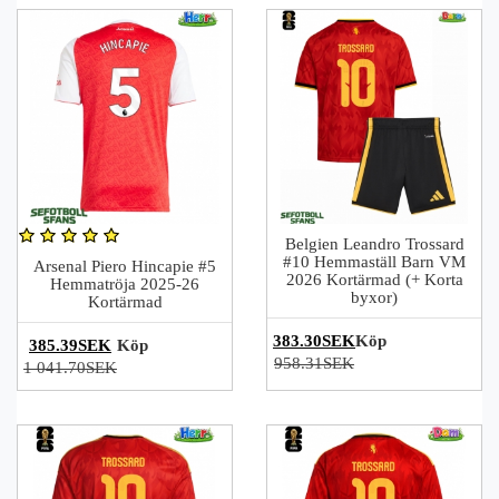
Belgien Leandro Trossard
#10 Hemmaställ Barn VM
Arsenal Piero Hincapie #5
2026 Kortärmad (+ Korta
Hemmatröja 2025-26
byxor)
Kortärmad
383.30SEK
Köp
385.39SEK
Köp
958.31SEK
1 041.70SEK