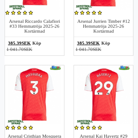
Arsenal Riccardo Calafiori
Arsenal Jurrien Timber #12
#33 Hemmatröja 2025-26
Hemmatröja 2025-26
Kortärmad
Kortärmad
385.39SEK
Köp
385.39SEK
Köp
1 041.70SEK
1 041.70SEK
Arsenal Cristhian Mosquera
Arsenal Kai Havertz #29