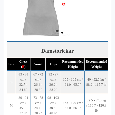
Damstorlekar
Chest
Recommended
Recommended
Size
Waist
Hips
(
B
)
Height
Weight
83 - 88
67 - 72
92 - 97
cm /
cm /
cm /
155 - 165 cm /
40 - 52.5 kg /
S
32.7 -
26.4 -
36.2 -
61.0 - 65.0"
88.2 - 115.7 lb
34.6"
28.3"
38.2"
89 - 94
73 - 78
98 - 103
52.5 - 57.5 kg
cm /
cm /
cm /
165 - 170 cm /
M
/ 115.7 - 126.8
35.0 -
28.7 -
38.6 -
65.0 - 66.9"
lb
37.0"
30.7"
40.6"