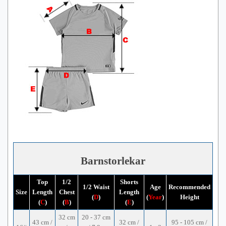
Barnstorlekar
Top
1/2
Shorts
1/2 Waist
Age
Recommended
Size
Length
Chest
Length
(
D
)
(
Year
)
Height
(
C
)
(
B
)
(
E
)
32 cm
20 - 37 cm
43 cm /
32 cm /
95 - 105 cm /