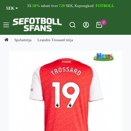
Få
10%
rabatt över
729
SEK, Kupongkod:
FOTBOLL
SEK
0
Spelartröja
Leandro Trossard tröja