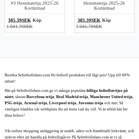
#3 Hemmatröja 2025-26
Hemmatröja 2025-26
Kortärmad
Kortärmad
385.39SEK
Köp
385.39SEK
Köp
1 041.70SEK
1 041.70SEK
Besöka Sefotbollsfans.com för fotboll produkter till lågt pris! Upp till 60%
rabatt!
Här på Sefotbollsfans.com ge vi många populära
billiga fotbollströjor på
nätet
, såsom
Barcelona tröja
,
Real Madrid tröja
,
Manchester United tröja
,
PSG tröja
,
Arsenal tröja
,
Liverpool tröja
,
Juventus tröja
och mer. Så
vänligen bläddra vår webbplats för att hitta vad du vill. Vi är alltid här för
dina behov!
Vår online shopping anläggning är snabb, säker och framförallt bekvämt, och
strävar efter att handla på fotbollsgåvor. På Sefotbollsfans.com är vi så