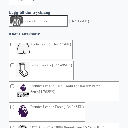
Lägg till din tryckning
(+62.06SEK)
Andra alternativ
Korta byxor(+164.27SEK)
Fotbollsockor(+72.49SEK)
Premier League + No Room For Racism Patch
Set(+54.76SEK)
Premier League Patch(+34.94SEK)
UCL Starball + UEFA Foundation 10 Years Patch