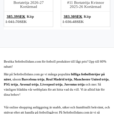
Bortatröja 2026-27
#11 Bortatröja Kvinnor
Kortärmad
2025-26 Kortärmad
385.39SEK
Köp
383.30SEK
Köp
1 041.70SEK
1 036.48SEK
Besöka Sefotbollsfans.com för fotboll produkter till lågt pris! Upp till 60%
rabatt!
Här på Sefotbollsfans.com ge vi många populära
billiga fotbollströjor på
nätet
, såsom
Barcelona tröja
,
Real Madrid tröja
,
Manchester United tröja
,
PSG tröja
,
Arsenal tröja
,
Liverpool tröja
,
Juventus tröja
och mer. Så
vänligen bläddra vår webbplats för att hitta vad du vill. Vi är alltid här för
dina behov!
Vår online shopping anläggning är snabb, säker och framförallt bekvämt, och
strävar efter att handla på fotbollsgåvor. På Sefotbollsfans.com är vi så