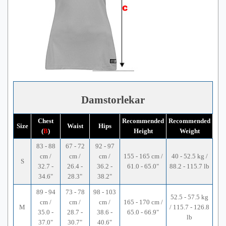
Damstorlekar
Chest
Recommended
Recommended
Size
Waist
Hips
(
B
)
Height
Weight
83 - 88
67 - 72
92 - 97
cm /
cm /
cm /
155 - 165 cm /
40 - 52.5 kg /
S
32.7 -
26.4 -
36.2 -
61.0 - 65.0"
88.2 - 115.7 lb
34.6"
28.3"
38.2"
89 - 94
73 - 78
98 - 103
52.5 - 57.5 kg
cm /
cm /
cm /
165 - 170 cm /
M
/ 115.7 - 126.8
35.0 -
28.7 -
38.6 -
65.0 - 66.9"
lb
37.0"
30.7"
40.6"