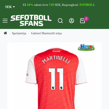
Få
10%
rabatt över
729
SEK, Kupongkod:
FOTBOLL
SEK
0
Spelartröja
Gabriel Martinelli tröja