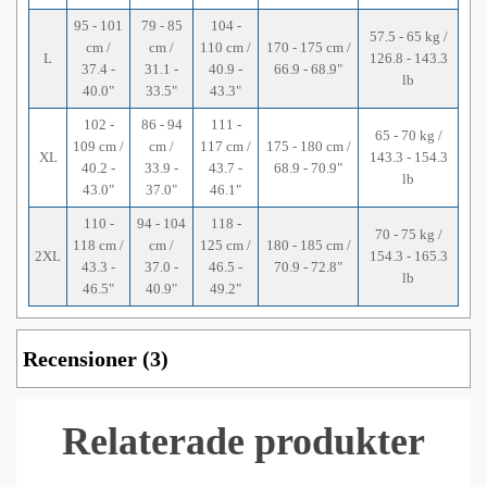
95 - 101
79 - 85
104 -
57.5 - 65 kg /
cm /
cm /
110 cm /
170 - 175 cm /
L
126.8 - 143.3
37.4 -
31.1 -
40.9 -
66.9 - 68.9"
lb
40.0"
33.5"
43.3"
102 -
86 - 94
111 -
65 - 70 kg /
109 cm /
cm /
117 cm /
175 - 180 cm /
XL
143.3 - 154.3
40.2 -
33.9 -
43.7 -
68.9 - 70.9"
lb
43.0"
37.0"
46.1"
110 -
94 - 104
118 -
70 - 75 kg /
118 cm /
cm /
125 cm /
180 - 185 cm /
2XL
154.3 - 165.3
43.3 -
37.0 -
46.5 -
70.9 - 72.8"
lb
46.5"
40.9"
49.2"
Recensioner (3)
Relaterade produkter