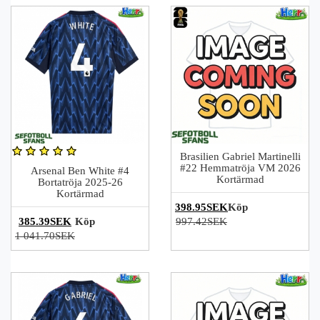
Brasilien Gabriel Martinelli
#22 Hemmatröja VM 2026
Arsenal Ben White #4
Kortärmad
Bortatröja 2025-26
Kortärmad
398.95SEK
Köp
385.39SEK
Köp
997.42SEK
1 041.70SEK