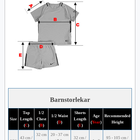
Barnstorlekar
Top
1/2
Shorts
1/2 Waist
Age
Recommended
Size
Length
Chest
Length
(
D
)
(
Year
)
Height
(
C
)
(
B
)
(
E
)
32 cm
20 - 37 cm
43 cm /
32 cm /
95 - 105 cm /