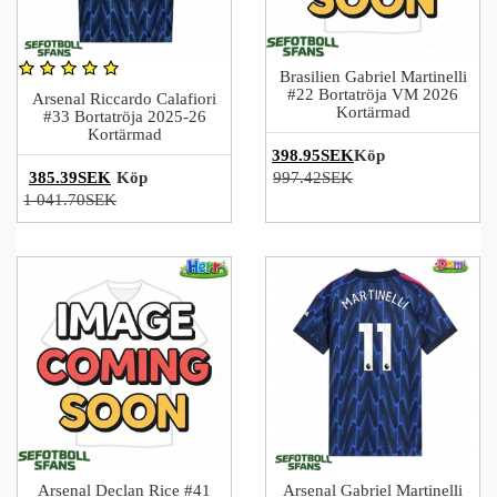
Brasilien Gabriel Martinelli
#22 Bortatröja VM 2026
Arsenal Riccardo Calafiori
Kortärmad
#33 Bortatröja 2025-26
Kortärmad
398.95SEK
Köp
385.39SEK
Köp
997.42SEK
1 041.70SEK
Arsenal Declan Rice #41
Arsenal Gabriel Martinelli