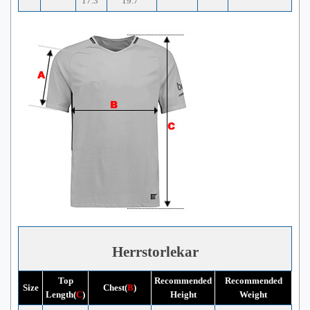
17.3"
19.7"
Herrstorlekar
Top
Recommended
Recommended
Size
Chest(
B
)
Length(
C
)
Height
Weight