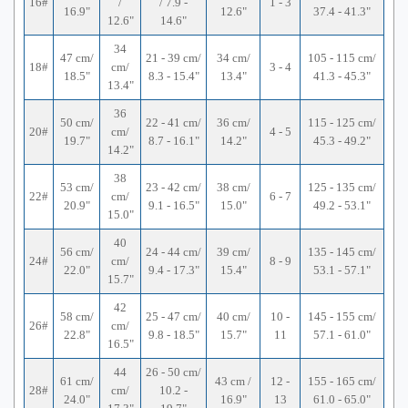
16#
/
/ 7.9 -
1 - 3
16.9"
12.6"
37.4 - 41.3"
12.6"
14.6"
34
47 cm/
21 - 39 cm/
34 cm/
105 - 115 cm/
18#
cm/
3 - 4
18.5"
8.3 - 15.4"
13.4"
41.3 - 45.3"
13.4"
36
50 cm/
22 - 41 cm/
36 cm/
115 - 125 cm/
20#
cm/
4 - 5
19.7"
8.7 - 16.1"
14.2"
45.3 - 49.2"
14.2"
38
53 cm/
23 - 42 cm/
38 cm/
125 - 135 cm/
22#
cm/
6 - 7
20.9"
9.1 - 16.5"
15.0"
49.2 - 53.1"
15.0"
40
56 cm/
24 - 44 cm/
39 cm/
135 - 145 cm/
24#
cm/
8 - 9
22.0"
9.4 - 17.3"
15.4"
53.1 - 57.1"
15.7"
42
58 cm/
25 - 47 cm/
40 cm/
10 -
145 - 155 cm/
26#
cm/
22.8"
9.8 - 18.5"
15.7"
11
57.1 - 61.0"
16.5"
44
26 - 50 cm/
61 cm/
43 cm /
12 -
155 - 165 cm/
28#
cm/
10.2 -
24.0"
16.9"
13
61.0 - 65.0"