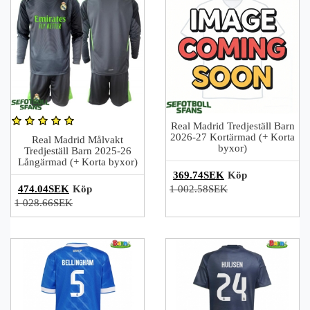
Real Madrid Tredjeställ Barn
2026-27 Kortärmad (+ Korta
Real Madrid Målvakt
byxor)
Tredjeställ Barn 2025-26
Långärmad (+ Korta byxor)
369.74SEK
Köp
474.04SEK
Köp
1 002.58SEK
1 028.66SEK