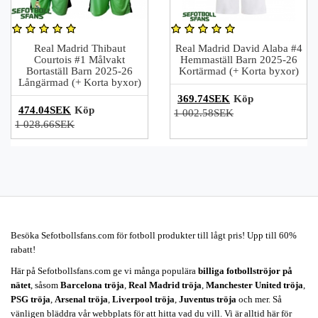
Real Madrid Thibaut
Real Madrid David Alaba #4
Courtois #1 Målvakt
Hemmaställ Barn 2025-26
Bortaställ Barn 2025-26
Kortärmad (+ Korta byxor)
Långärmad (+ Korta byxor)
369.74SEK
Köp
474.04SEK
Köp
1 002.58SEK
1 028.66SEK
Besöka Sefotbollsfans.com för fotboll produkter till lågt pris! Upp till 60%
rabatt!
Här på Sefotbollsfans.com ge vi många populära
billiga fotbollströjor på
nätet
, såsom
Barcelona tröja
,
Real Madrid tröja
,
Manchester United tröja
,
PSG tröja
,
Arsenal tröja
,
Liverpool tröja
,
Juventus tröja
och mer. Så
vänligen bläddra vår webbplats för att hitta vad du vill. Vi är alltid här för