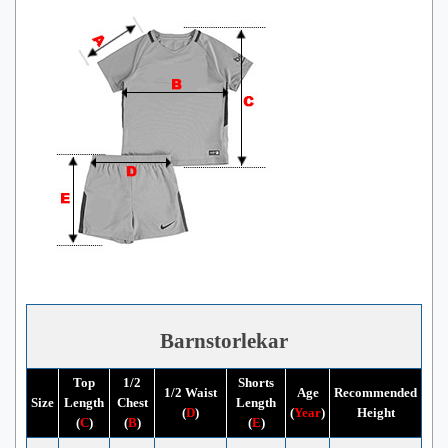
Barnstorlekar
Top
1/2
Shorts
1/2 Waist
Age
Recommended
Size
Length
Chest
Length
(
D
)
(
Year
)
Height
(
C
)
(
B
)
(
E
)