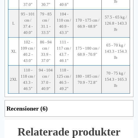
lb
37.0"
30.7"
40.6"
95 - 101
79 - 85
104 -
57.5 - 65 kg /
cm /
cm /
110 cm /
170 - 175 cm /
L
126.8 - 143.3
37.4 -
31.1 -
40.9 -
66.9 - 68.9"
lb
40.0"
33.5"
43.3"
102 -
86 - 94
111 -
65 - 70 kg /
109 cm /
cm /
117 cm /
175 - 180 cm /
XL
143.3 - 154.3
40.2 -
33.9 -
43.7 -
68.9 - 70.9"
lb
43.0"
37.0"
46.1"
110 -
94 - 104
118 -
70 - 75 kg /
118 cm /
cm /
125 cm /
180 - 185 cm /
2XL
154.3 - 165.3
43.3 -
37.0 -
46.5 -
70.9 - 72.8"
lb
46.5"
40.9"
49.2"
Recensioner (6)
Relaterade produkter