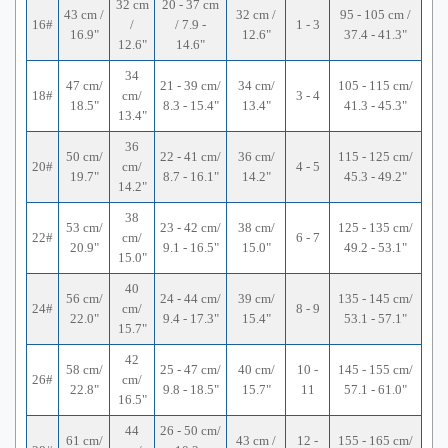
32 cm
20 - 37 cm
43 cm /
32 cm /
95 - 105 cm /
16#
/
/ 7.9 -
1 - 3
16.9"
12.6"
37.4 - 41.3"
12.6"
14.6"
34
47 cm/
21 - 39 cm/
34 cm/
105 - 115 cm/
18#
cm/
3 - 4
18.5"
8.3 - 15.4"
13.4"
41.3 - 45.3"
13.4"
36
50 cm/
22 - 41 cm/
36 cm/
115 - 125 cm/
20#
cm/
4 - 5
19.7"
8.7 - 16.1"
14.2"
45.3 - 49.2"
14.2"
38
53 cm/
23 - 42 cm/
38 cm/
125 - 135 cm/
22#
cm/
6 - 7
20.9"
9.1 - 16.5"
15.0"
49.2 - 53.1"
15.0"
40
56 cm/
24 - 44 cm/
39 cm/
135 - 145 cm/
24#
cm/
8 - 9
22.0"
9.4 - 17.3"
15.4"
53.1 - 57.1"
15.7"
42
58 cm/
25 - 47 cm/
40 cm/
10 -
145 - 155 cm/
26#
cm/
22.8"
9.8 - 18.5"
15.7"
11
57.1 - 61.0"
16.5"
44
26 - 50 cm/
61 cm/
43 cm /
12 -
155 - 165 cm/