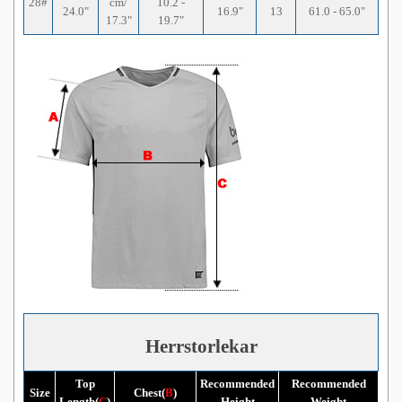
28#
cm/
10.2 -
24.0"
16.9"
13
61.0 - 65.0"
17.3"
19.7"
Herrstorlekar
Top
Recommended
Recommended
Size
Chest(
B
)
Length(
C
)
Height
Weight