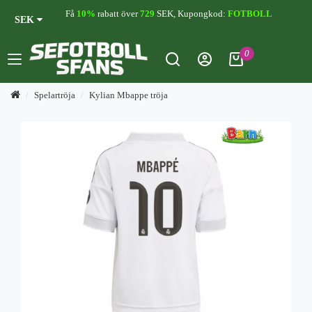
Få
10%
rabatt över
729
SEK, Kupongkod:
FOTBOLL
SEK
0
Spelartröja
Kylian Mbappe tröja