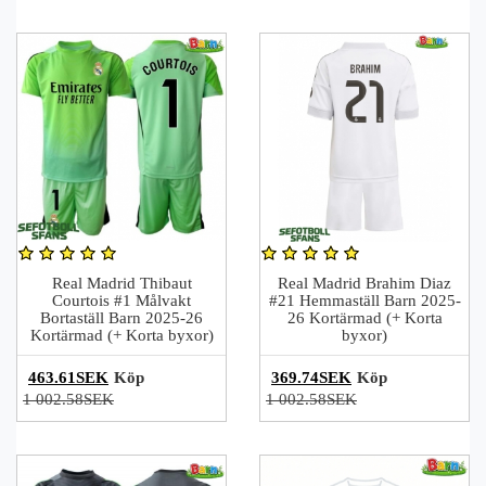
Real Madrid Thibaut
Real Madrid Brahim Diaz
Courtois #1 Målvakt
#21 Hemmaställ Barn 2025-
Bortaställ Barn 2025-26
26 Kortärmad (+ Korta
Kortärmad (+ Korta byxor)
byxor)
463.61SEK
Köp
369.74SEK
Köp
1 002.58SEK
1 002.58SEK