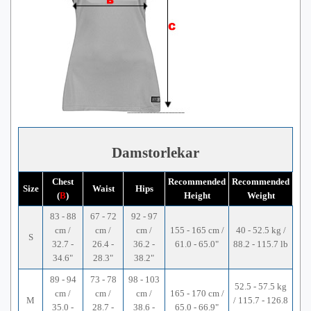
Damstorlekar
Chest
Recommended
Recommended
Size
Waist
Hips
(
B
)
Height
Weight
83 - 88
67 - 72
92 - 97
cm /
cm /
cm /
155 - 165 cm /
40 - 52.5 kg /
S
32.7 -
26.4 -
36.2 -
61.0 - 65.0"
88.2 - 115.7 lb
34.6"
28.3"
38.2"
89 - 94
73 - 78
98 - 103
52.5 - 57.5 kg
cm /
cm /
cm /
165 - 170 cm /
M
/ 115.7 - 126.8
35.0 -
28.7 -
38.6 -
65.0 - 66.9"