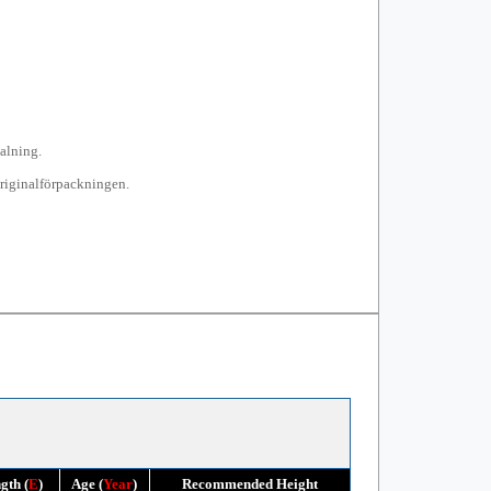
talning.
 originalförpackningen.
gth (
E
)
Age (
Year
)
Recommended Height