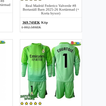
 #8
tärmad
Real Madrid Federico Valverde #8
Bortaställ Barn 2025-26 Kortärmad (+
Korta byxor)
369.74SEK
Köp
1 002.58SEK