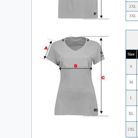
2XL
3XL
Size
S
M
L
XL
2XL