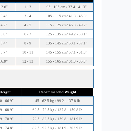
12.6"
1 - 3
95 - 105 cm / 37.4 - 41.3"
13.4"
3 - 4
105 - 115 cm/ 41.3 - 45.3"
14.2"
4 - 5
115 - 125 cm/ 45.3 - 49.2"
15.0"
6 - 7
125 - 135 cm/ 49.2 - 53.1"
15.4"
8 - 9
135 - 145 cm/ 53.1 - 57.1"
15.7"
10 - 11
145 - 155 cm/ 57.1 - 61.0"
16.9"
12 - 13
155 - 165 cm/ 61.0 - 65.0"
Height
Recommended Weight
0 - 66.9"
45 - 62.5 kg / 99.2 - 137.8 lb
9 - 68.9"
62.5 - 72.5 kg / 137.8 - 159.8 lb
9 - 70.9"
72.5 - 82.5 kg / 159.8 - 181.9 lb
9 - 74.8"
82.5 - 92.5 kg / 181.9 - 203.9 lb