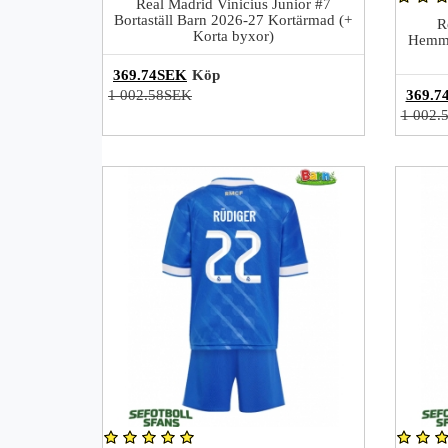
Real Madrid Vinicius Junior #7
Bortaställ Barn 2026-27 Kortärmad (+
R
Korta byxor)
Hemma
369.74SEK
Köp
1 002.58SEK
369.7
1 002.