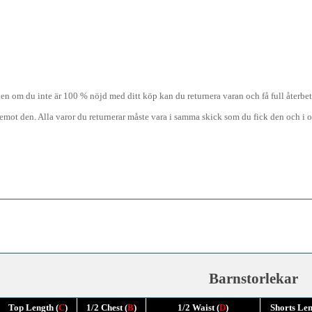
Men om du inte är 100 % nöjd med ditt köp kan du returnera varan och få full återbe
r emot den. Alla varor du returnerar måste vara i samma skick som du fick den och i
Barnstorlekar
Top Length (
C
)
1/2 Chest (
B
)
1/2 Waist (
D
)
Shorts Len