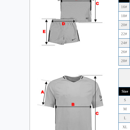
16#
18#
20#
22#
24#
26#
28#
Size
S
M
L
XL