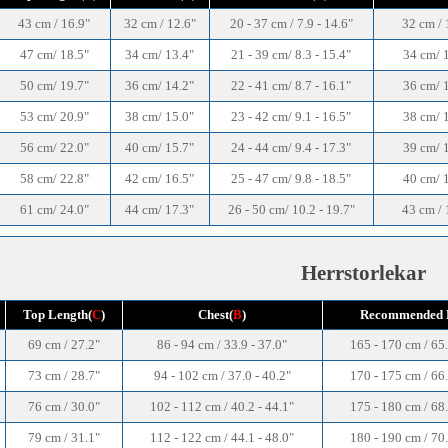
43 cm / 16.9"
32 cm / 12.6"
20 - 37 cm / 7.9 - 14.6"
32 cm / 
47 cm/ 18.5"
34 cm/ 13.4"
21 - 39 cm/ 8.3 - 15.4"
34 cm/ 
50 cm/ 19.7"
36 cm/ 14.2"
22 - 41 cm/ 8.7 - 16.1"
36 cm/ 
53 cm/ 20.9"
38 cm/ 15.0"
23 - 42 cm/ 9.1 - 16.5"
38 cm/ 
56 cm/ 22.0"
40 cm/ 15.7"
24 - 44 cm/ 9.4 - 17.3"
39 cm/ 
58 cm/ 22.8"
42 cm/ 16.5"
25 - 47 cm/ 9.8 - 18.5"
40 cm/ 
61 cm/ 24.0"
44 cm/ 17.3"
26 - 50 cm/ 10.2 - 19.7"
43 cm / 
Herrstorlekar
Top Length(
C
)
Chest(
B
)
Recommended 
69 cm / 27.2"
86 - 94 cm / 33.9 - 37.0"
165 - 170 cm / 65.
73 cm / 28.7"
94 - 102 cm / 37.0 - 40.2"
170 - 175 cm / 66.
76 cm / 30.0"
102 - 112 cm / 40.2 - 44.1"
175 - 180 cm / 68.
79 cm / 31.1"
112 - 122 cm / 44.1 - 48.0"
180 - 190 cm / 70.