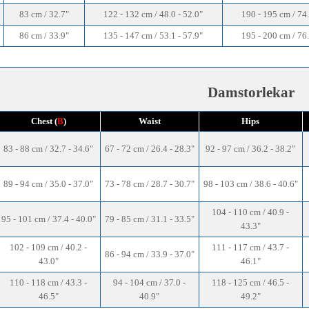
83 cm / 32.7"
122 - 132 cm / 48.0 - 52.0"
190 - 195 cm / 74.
86 cm / 33.9"
135 - 147 cm / 53.1 - 57.9"
195 - 200 cm / 76.
Damstorlekar
Chest (
B
)
Waist
Hips
83 - 88 cm / 32.7 - 34.6"
67 - 72 cm / 26.4 - 28.3"
92 - 97 cm / 36.2 - 38.2"
89 - 94 cm / 35.0 - 37.0"
73 - 78 cm / 28.7 - 30.7"
98 - 103 cm / 38.6 - 40.6"
104 - 110 cm / 40.9 -
95 - 101 cm / 37.4 - 40.0"
79 - 85 cm / 31.1 - 33.5"
43.3"
102 - 109 cm / 40.2 -
111 - 117 cm / 43.7 -
86 - 94 cm / 33.9 - 37.0"
43.0"
46.1"
110 - 118 cm / 43.3 -
94 - 104 cm / 37.0 -
118 - 125 cm / 46.5 -
46.5"
40.9"
49.2"