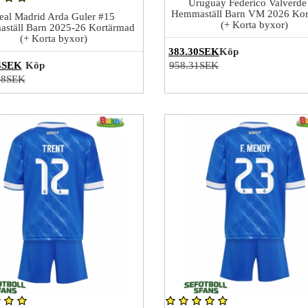
Uruguay Federico Valverde
Hemmaställ Barn VM 2026 Kor
eal Madrid Arda Guler #15
(+ Korta byxor)
ställ Barn 2025-26 Kortärmad
(+ Korta byxor)
383.30SEK
Köp
4SEK
Köp
958.31SEK
58SEK