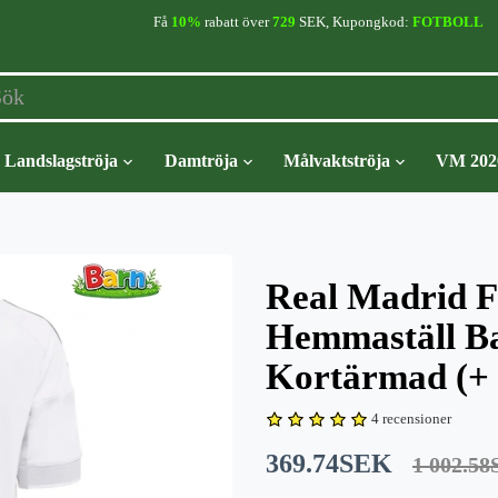
Få
10%
rabatt över
729
SEK, Kupongkod:
FOTBOLL
Landslagströja
Damtröja
Målvaktströja
VM 202
Real Madrid F
Hemmaställ B
Kortärmad (+ 
4 recensioner
369.74SEK
1 002.5