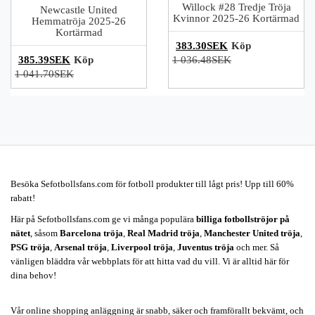
Willock #28 Tredje Tröja
Newcastle United
Kvinnor 2025-26 Kortärmad
Hemmatröja 2025-26
Kortärmad
383.30SEK
Köp
385.39SEK
Köp
1 036.48SEK
1 041.70SEK
Besöka Sefotbollsfans.com för fotboll produkter till lågt pris! Upp till 60%
rabatt!
Här på Sefotbollsfans.com ge vi många populära
billiga fotbollströjor på
nätet
, såsom
Barcelona tröja
,
Real Madrid tröja
,
Manchester United tröja
,
PSG tröja
,
Arsenal tröja
,
Liverpool tröja
,
Juventus tröja
och mer. Så
vänligen bläddra vår webbplats för att hitta vad du vill. Vi är alltid här för
dina behov!
Vår online shopping anläggning är snabb, säker och framförallt bekvämt, och