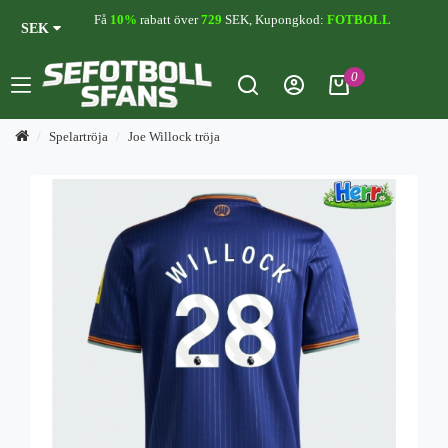
Få
10%
rabatt över
729
SEK, Kupongkod:
FOTBOLL
SEK
0
Spelartröja
Joe Willock tröja