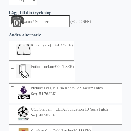
Lägg till din tryckning
(+62.06SEK)
Andra alternativ
Korta byxor(+164.27SEK)
Fotbollsockor(+72.49SEK)
Premier League + No Room For Racism Patch
Set(+54.76SEK)
UCL Starball + UEFA Foundation 10 Years Patch
Set(+48.50SEK)
Carabao Cup Gold Patch(+39.11SEK)