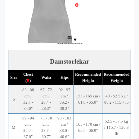
Damstorlekar
Chest
Recommended
Recommended
Size
Waist
Hips
(
B
)
Height
Weight
83 - 88
67 - 72
92 - 97
cm /
cm /
cm /
155 - 165 cm /
40 - 52.5 kg /
S
32.7 -
26.4 -
36.2 -
61.0 - 65.0"
88.2 - 115.7 lb
34.6"
28.3"
38.2"
89 - 94
73 - 78
98 - 103
52.5 - 57.5 kg
cm /
cm /
cm /
165 - 170 cm /
M
/ 115.7 - 126.8
35.0 -
28.7 -
38.6 -
65.0 - 66.9"
lb
37.0"
30.7"
40.6"