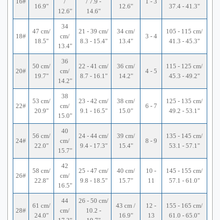
16#
/
/ 7.9 -
1 - 3
16.9"
12.6"
37.4 - 41.3"
12.6"
14.6"
34
47 cm/
21 - 39 cm/
34 cm/
105 - 115 cm/
18#
cm/
3 - 4
18.5"
8.3 - 15.4"
13.4"
41.3 - 45.3"
13.4"
36
50 cm/
22 - 41 cm/
36 cm/
115 - 125 cm/
20#
cm/
4 - 5
19.7"
8.7 - 16.1"
14.2"
45.3 - 49.2"
14.2"
38
53 cm/
23 - 42 cm/
38 cm/
125 - 135 cm/
22#
cm/
6 - 7
20.9"
9.1 - 16.5"
15.0"
49.2 - 53.1"
15.0"
40
56 cm/
24 - 44 cm/
39 cm/
135 - 145 cm/
24#
cm/
8 - 9
22.0"
9.4 - 17.3"
15.4"
53.1 - 57.1"
15.7"
42
58 cm/
25 - 47 cm/
40 cm/
10 -
145 - 155 cm/
26#
cm/
22.8"
9.8 - 18.5"
15.7"
11
57.1 - 61.0"
16.5"
44
26 - 50 cm/
61 cm/
43 cm /
12 -
155 - 165 cm/
28#
cm/
10.2 -
24.0"
16.9"
13
61.0 - 65.0"