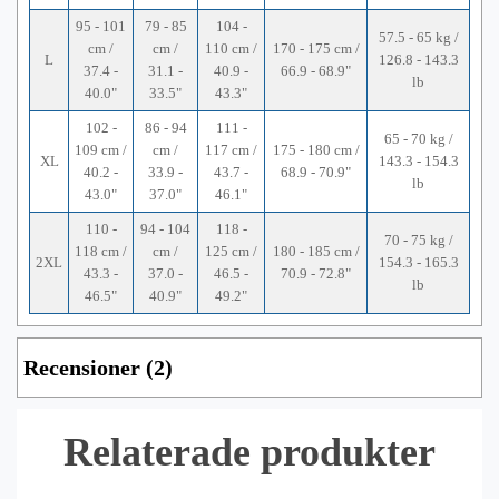
95 - 101
79 - 85
104 -
57.5 - 65 kg /
cm /
cm /
110 cm /
170 - 175 cm /
L
126.8 - 143.3
37.4 -
31.1 -
40.9 -
66.9 - 68.9"
lb
40.0"
33.5"
43.3"
102 -
86 - 94
111 -
65 - 70 kg /
109 cm /
cm /
117 cm /
175 - 180 cm /
XL
143.3 - 154.3
40.2 -
33.9 -
43.7 -
68.9 - 70.9"
lb
43.0"
37.0"
46.1"
110 -
94 - 104
118 -
70 - 75 kg /
118 cm /
cm /
125 cm /
180 - 185 cm /
2XL
154.3 - 165.3
43.3 -
37.0 -
46.5 -
70.9 - 72.8"
lb
46.5"
40.9"
49.2"
Recensioner (2)
Relaterade produkter