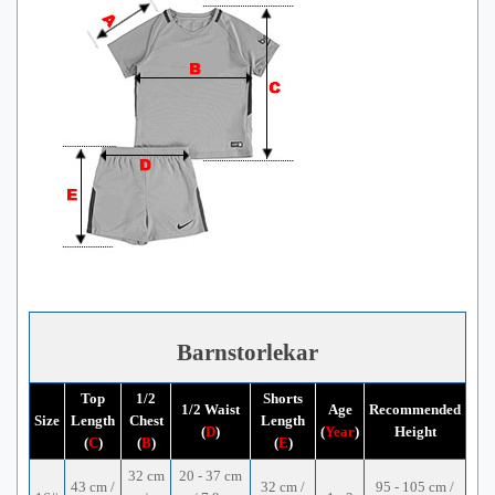
Barnstorlekar
Top
1/2
Shorts
1/2 Waist
Age
Recommended
Size
Length
Chest
Length
(
D
)
(
Year
)
Height
(
C
)
(
B
)
(
E
)
32 cm
20 - 37 cm
43 cm /
32 cm /
95 - 105 cm /