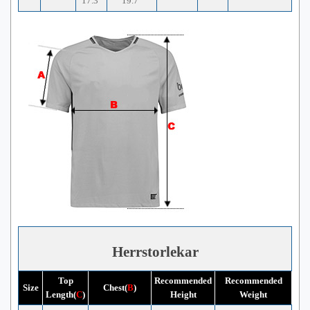
17.3"
19.7"
Herrstorlekar
Top
Recommended
Recommended
Size
Chest(
B
)
Length(
C
)
Height
Weight