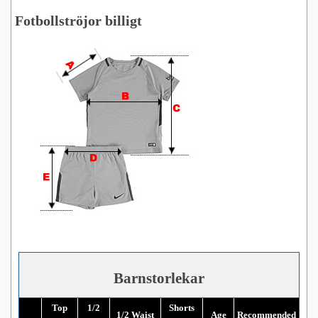
Fotbollströjor billigt
Barnstorlekar
Top
1/2
Shorts
1/2 Waist
Age
Recommended