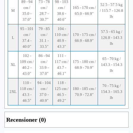
89 - 94
73 - 78
98 - 103
52.5 - 57.5 kg
cm /
cm /
cm /
165 - 170 cm /
M
/ 115.7 - 126.8
35.0 -
28.7 -
38.6 -
65.0 - 66.9"
lb
37.0"
30.7"
40.6"
95 - 101
79 - 85
104 -
57.5 - 65 kg /
cm /
cm /
110 cm /
170 - 175 cm /
L
126.8 - 143.3
37.4 -
31.1 -
40.9 -
66.9 - 68.9"
lb
40.0"
33.5"
43.3"
102 -
86 - 94
111 -
65 - 70 kg /
109 cm /
cm /
117 cm /
175 - 180 cm /
XL
143.3 - 154.3
40.2 -
33.9 -
43.7 -
68.9 - 70.9"
lb
43.0"
37.0"
46.1"
110 -
94 - 104
118 -
70 - 75 kg /
118 cm /
cm /
125 cm /
180 - 185 cm /
2XL
154.3 - 165.3
43.3 -
37.0 -
46.5 -
70.9 - 72.8"
lb
46.5"
40.9"
49.2"
Recensioner (0)