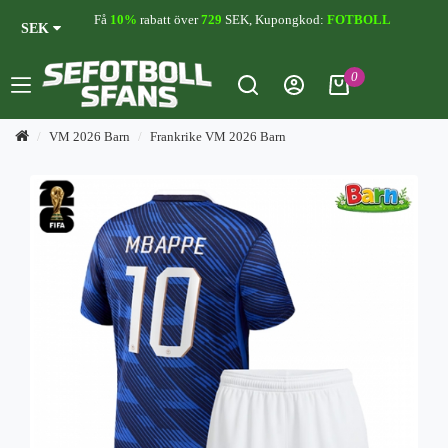
Få
10%
rabatt över
729
SEK, Kupongkod:
FOTBOLL
SEK
0
VM 2026 Barn
Frankrike VM 2026 Barn