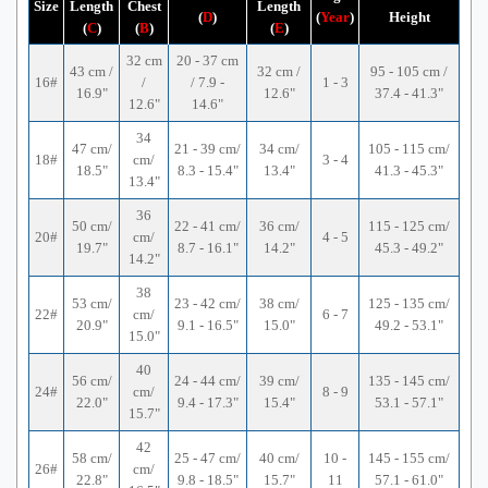
Size
Length
Chest
Length
(
D
)
(
Year
)
Height
(
C
)
(
B
)
(
E
)
32 cm
20 - 37 cm
43 cm /
32 cm /
95 - 105 cm /
16#
/
/ 7.9 -
1 - 3
16.9"
12.6"
37.4 - 41.3"
12.6"
14.6"
34
47 cm/
21 - 39 cm/
34 cm/
105 - 115 cm/
18#
cm/
3 - 4
18.5"
8.3 - 15.4"
13.4"
41.3 - 45.3"
13.4"
36
50 cm/
22 - 41 cm/
36 cm/
115 - 125 cm/
20#
cm/
4 - 5
19.7"
8.7 - 16.1"
14.2"
45.3 - 49.2"
14.2"
38
53 cm/
23 - 42 cm/
38 cm/
125 - 135 cm/
22#
cm/
6 - 7
20.9"
9.1 - 16.5"
15.0"
49.2 - 53.1"
15.0"
40
56 cm/
24 - 44 cm/
39 cm/
135 - 145 cm/
24#
cm/
8 - 9
22.0"
9.4 - 17.3"
15.4"
53.1 - 57.1"
15.7"
42
58 cm/
25 - 47 cm/
40 cm/
10 -
145 - 155 cm/
26#
cm/
22.8"
9.8 - 18.5"
15.7"
11
57.1 - 61.0"