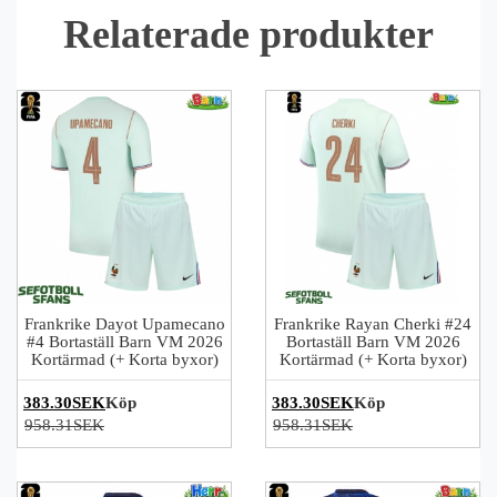
Relaterade produkter
Frankrike Dayot Upamecano
Frankrike Rayan Cherki #24
#4 Bortaställ Barn VM 2026
Bortaställ Barn VM 2026
Kortärmad (+ Korta byxor)
Kortärmad (+ Korta byxor)
383.30SEK
Köp
383.30SEK
Köp
958.31SEK
958.31SEK