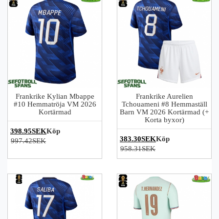
Frankrike Kylian Mbappe
Frankrike Aurelien
#10 Hemmatröja VM 2026
Tchouameni #8 Hemmaställ
Kortärmad
Barn VM 2026 Kortärmad (+
Korta byxor)
398.95SEK
Köp
383.30SEK
Köp
997.42SEK
958.31SEK