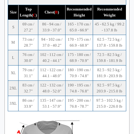
Top
Recommended
Recommended
Size
Chest(
B
)
Length(
C
)
Height
Weight
69 cm /
86 - 94 cm /
165 - 170 cm /
45 - 62.5 kg / 99.2
S
27.2"
33.9 - 37.0"
65.0 - 66.9"
- 137.8 lb
73 cm /
94 - 102 cm /
170 - 175 cm /
62.5 - 72.5 kg /
M
28.7"
37.0 - 40.2"
66.9 - 68.9"
137.8 - 159.8 lb
76 cm /
102 - 112 cm /
175 - 180 cm /
72.5 - 82.5 kg /
L
30.0"
40.2 - 44.1"
68.9 - 70.9"
159.8 - 181.9 lb
79 cm /
112 - 122 cm /
180 - 190 cm /
82.5 - 92.5 kg /
XL
31.1"
44.1 - 48.0"
70.9 - 74.8"
181.9 - 203.9 lb
83 cm /
122 - 132 cm /
190 - 195 cm /
92.5 - 97.5 kg /
2XL
32.7"
48.0 - 52.0"
74.8 - 76.8"
203.9 - 215.0 lb
86 cm /
135 - 147 cm /
195 - 200 cm /
97.5 - 102.5 kg /
3XL
33.9"
53.1 - 57.9"
76.8 - 78.7"
215.0 - 226.0 lb