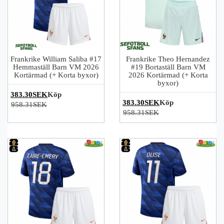
Frankrike William Saliba #17
Frankrike Theo Hernandez
Hemmaställ Barn VM 2026
#19 Bortaställ Barn VM
Kortärmad (+ Korta byxor)
2026 Kortärmad (+ Korta
byxor)
383.30SEK
Köp
383.30SEK
Köp
958.31SEK
958.31SEK