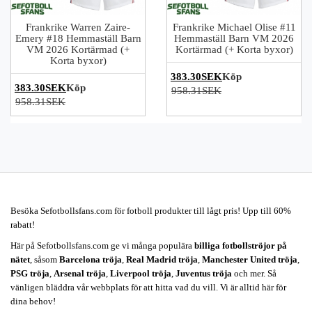
Frankrike Warren Zaire-
Frankrike Michael Olise #11
Emery #18 Hemmaställ Barn
Hemmaställ Barn VM 2026
VM 2026 Kortärmad (+
Kortärmad (+ Korta byxor)
Korta byxor)
383.30SEK
Köp
383.30SEK
Köp
958.31SEK
958.31SEK
Besöka Sefotbollsfans.com för fotboll produkter till lågt pris! Upp till 60%
rabatt!
Här på Sefotbollsfans.com ge vi många populära
billiga fotbollströjor på
nätet
, såsom
Barcelona tröja
,
Real Madrid tröja
,
Manchester United tröja
,
PSG tröja
,
Arsenal tröja
,
Liverpool tröja
,
Juventus tröja
och mer. Så
vänligen bläddra vår webbplats för att hitta vad du vill. Vi är alltid här för
dina behov!