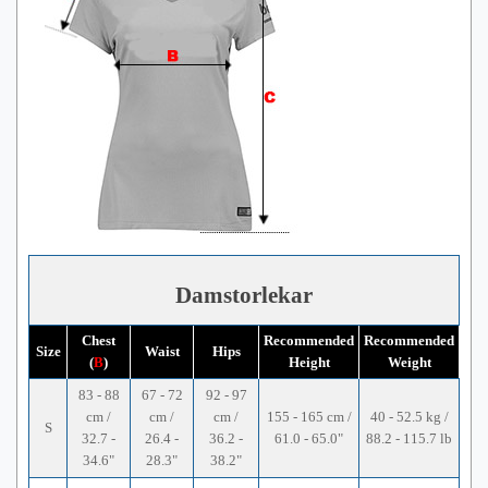
Damstorlekar
Chest
Recommended
Recommended
Size
Waist
Hips
(
B
)
Height
Weight
83 - 88
67 - 72
92 - 97
cm /
cm /
cm /
155 - 165 cm /
40 - 52.5 kg /
S
32.7 -
26.4 -
36.2 -
61.0 - 65.0"
88.2 - 115.7 lb
34.6"
28.3"
38.2"