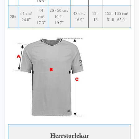
16.5"
44
26 - 50 cm/
61 cm/
43 cm /
12 -
155 - 165 cm/
28#
cm/
10.2 -
24.0"
16.9"
13
61.0 - 65.0"
17.3"
19.7"
Herrstorlekar