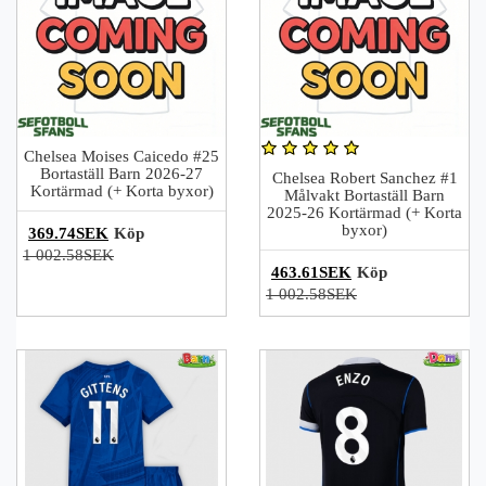
Chelsea Moises Caicedo #25
Bortaställ Barn 2026-27
Chelsea Robert Sanchez #1
Kortärmad (+ Korta byxor)
Målvakt Bortaställ Barn
2025-26 Kortärmad (+ Korta
byxor)
369.74SEK
Köp
1 002.58SEK
463.61SEK
Köp
1 002.58SEK