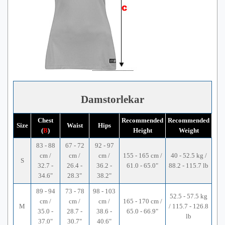
Damstorlekar
Chest
Recommended
Recommended
Size
Waist
Hips
(
B
)
Height
Weight
83 - 88
67 - 72
92 - 97
cm /
cm /
cm /
155 - 165 cm /
40 - 52.5 kg /
S
32.7 -
26.4 -
36.2 -
61.0 - 65.0"
88.2 - 115.7 lb
34.6"
28.3"
38.2"
89 - 94
73 - 78
98 - 103
52.5 - 57.5 kg
cm /
cm /
cm /
165 - 170 cm /
M
/ 115.7 - 126.8
35.0 -
28.7 -
38.6 -
65.0 - 66.9"
lb
37.0"
30.7"
40.6"