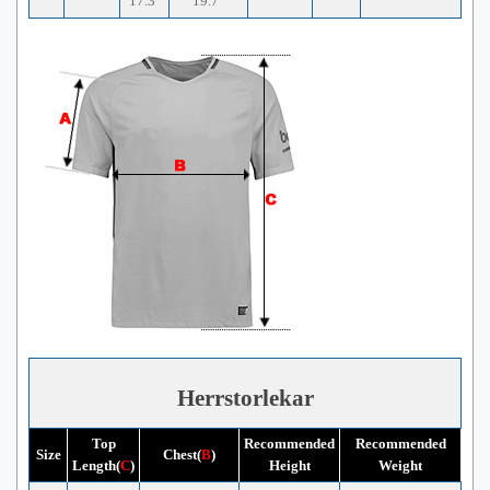
17.3"
19.7"
Herrstorlekar
Top
Recommended
Recommended
Size
Chest(
B
)
Length(
C
)
Height
Weight