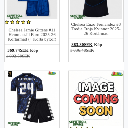
Chelsea Enzo Fernandez #8
Tredje Tröja Kvinnor 2025-
Chelsea Jamie Gittens #11
26 Kortärmad
Hemmaställ Barn 2025-26
Kortärmad (+ Korta byxor)
383.30SEK
Köp
369.74SEK
Köp
1 036.48SEK
1 002.58SEK