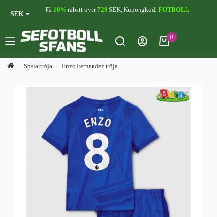
Få
10%
rabatt över
729
SEK, Kupongkod:
FOTBOLL
SEK
0
Spelartröja
Enzo Fernandez tröja