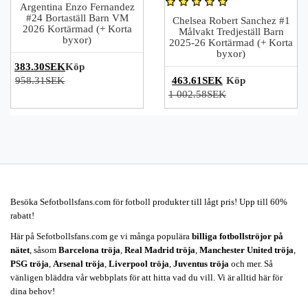
Argentina Enzo Fernandez
#24 Bortaställ Barn VM
Chelsea Robert Sanchez #1
2026 Kortärmad (+ Korta
Målvakt Tredjeställ Barn
byxor)
2025-26 Kortärmad (+ Korta
byxor)
383.30SEK
Köp
958.31SEK
463.61SEK
Köp
1 002.58SEK
Besöka Sefotbollsfans.com för fotboll produkter till lågt pris! Upp till 60%
rabatt!
Här på Sefotbollsfans.com ge vi många populära
billiga fotbollströjor på
nätet
, såsom
Barcelona tröja
,
Real Madrid tröja
,
Manchester United tröja
,
PSG tröja
,
Arsenal tröja
,
Liverpool tröja
,
Juventus tröja
och mer. Så
vänligen bläddra vår webbplats för att hitta vad du vill. Vi är alltid här för
dina behov!