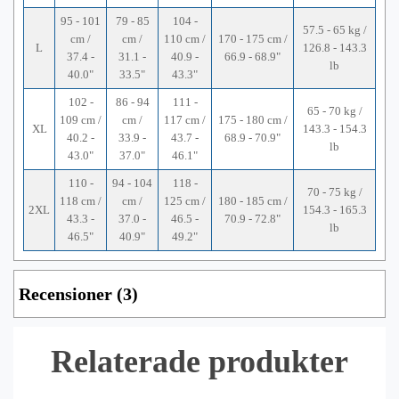
95 - 101
79 - 85
104 -
57.5 - 65 kg /
cm /
cm /
110 cm /
170 - 175 cm /
L
126.8 - 143.3
37.4 -
31.1 -
40.9 -
66.9 - 68.9"
lb
40.0"
33.5"
43.3"
102 -
86 - 94
111 -
65 - 70 kg /
109 cm /
cm /
117 cm /
175 - 180 cm /
XL
143.3 - 154.3
40.2 -
33.9 -
43.7 -
68.9 - 70.9"
lb
43.0"
37.0"
46.1"
110 -
94 - 104
118 -
70 - 75 kg /
118 cm /
cm /
125 cm /
180 - 185 cm /
2XL
154.3 - 165.3
43.3 -
37.0 -
46.5 -
70.9 - 72.8"
lb
46.5"
40.9"
49.2"
Recensioner (3)
Relaterade produkter