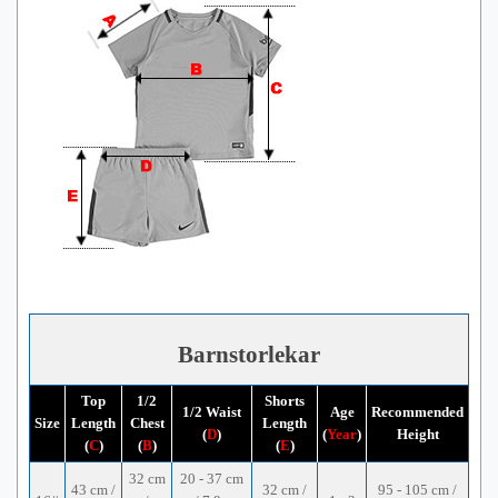
Barnstorlekar
Top
1/2
Shorts
1/2 Waist
Age
Recommended
Size
Length
Chest
Length
(
D
)
(
Year
)
Height
(
C
)
(
B
)
(
E
)
32 cm
20 - 37 cm
43 cm /
32 cm /
95 - 105 cm /