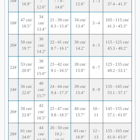
16#
/
/ 7.9 -
1 - 3
16.9"
12.6"
37.4 - 41.3"
12.6"
14.6"
34
47 cm/
21 - 39 cm/
34 cm/
105 - 115 cm/
18#
cm/
3 - 4
18.5"
8.3 - 15.4"
13.4"
41.3 - 45.3"
13.4"
36
50 cm/
22 - 41 cm/
36 cm/
115 - 125 cm/
20#
cm/
4 - 5
19.7"
8.7 - 16.1"
14.2"
45.3 - 49.2"
14.2"
38
53 cm/
23 - 42 cm/
38 cm/
125 - 135 cm/
22#
cm/
6 - 7
20.9"
9.1 - 16.5"
15.0"
49.2 - 53.1"
15.0"
40
56 cm/
24 - 44 cm/
39 cm/
135 - 145 cm/
24#
cm/
8 - 9
22.0"
9.4 - 17.3"
15.4"
53.1 - 57.1"
15.7"
42
58 cm/
25 - 47 cm/
40 cm/
10 -
145 - 155 cm/
26#
cm/
22.8"
9.8 - 18.5"
15.7"
11
57.1 - 61.0"
16.5"
44
26 - 50 cm/
61 cm/
43 cm /
12 -
155 - 165 cm/
28#
cm/
10.2 -
24.0"
16.9"
13
61.0 - 65.0"