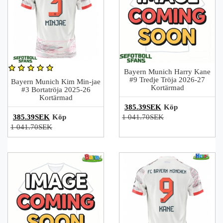
Bayern Munich Harry Kane
#9 Tredje Tröja 2026-27
Bayern Munich Kim Min-jae
Kortärmad
#3 Bortatröja 2025-26
Kortärmad
385.39SEK
Köp
385.39SEK
Köp
1 041.70SEK
1 041.70SEK