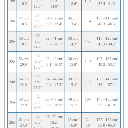
16#
/
/ 7.9 -
1 - 3
16.9"
12.6"
37.4 - 41.3"
12.6"
14.6"
34
47 cm/
21 - 39 cm/
34 cm/
105 - 115 cm/
18#
cm/
3 - 4
18.5"
8.3 - 15.4"
13.4"
41.3 - 45.3"
13.4"
36
50 cm/
22 - 41 cm/
36 cm/
115 - 125 cm/
20#
cm/
4 - 5
19.7"
8.7 - 16.1"
14.2"
45.3 - 49.2"
14.2"
38
53 cm/
23 - 42 cm/
38 cm/
125 - 135 cm/
22#
cm/
6 - 7
20.9"
9.1 - 16.5"
15.0"
49.2 - 53.1"
15.0"
40
56 cm/
24 - 44 cm/
39 cm/
135 - 145 cm/
24#
cm/
8 - 9
22.0"
9.4 - 17.3"
15.4"
53.1 - 57.1"
15.7"
42
58 cm/
25 - 47 cm/
40 cm/
10 -
145 - 155 cm/
26#
cm/
22.8"
9.8 - 18.5"
15.7"
11
57.1 - 61.0"
16.5"
44
26 - 50 cm/
61 cm/
43 cm /
12 -
155 - 165 cm/
28#
cm/
10.2 -
24.0"
16.9"
13
61.0 - 65.0"