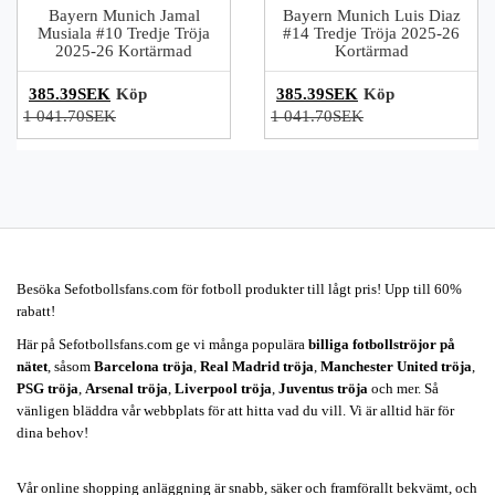
Bayern Munich Jamal
Bayern Munich Luis Diaz
Musiala #10 Tredje Tröja
#14 Tredje Tröja 2025-26
2025-26 Kortärmad
Kortärmad
385.39SEK
Köp
385.39SEK
Köp
1 041.70SEK
1 041.70SEK
Besöka Sefotbollsfans.com för fotboll produkter till lågt pris! Upp till 60%
rabatt!
Här på Sefotbollsfans.com ge vi många populära
billiga fotbollströjor på
nätet
, såsom
Barcelona tröja
,
Real Madrid tröja
,
Manchester United tröja
,
PSG tröja
,
Arsenal tröja
,
Liverpool tröja
,
Juventus tröja
och mer. Så
vänligen bläddra vår webbplats för att hitta vad du vill. Vi är alltid här för
dina behov!
Vår online shopping anläggning är snabb, säker och framförallt bekvämt, och