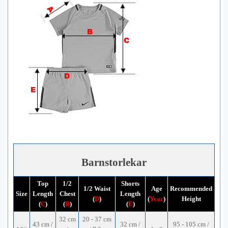
Barnstorlekar
Top
1/2
Shorts
1/2 Waist
Age
Recommended
Size
Length
Chest
Length
(
D
)
(
Year
)
Height
(
C
)
(
B
)
(
E
)
32 cm
20 - 37 cm
43 cm /
32 cm /
95 - 105 cm /