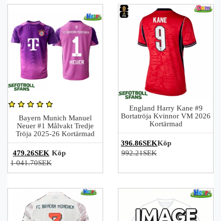
England Harry Kane #9
Bortatröja Kvinnor VM 2026
Bayern Munich Manuel
Kortärmad
Neuer #1 Målvakt Tredje
Tröja 2025-26 Kortärmad
396.86SEK
Köp
479.26SEK
Köp
992.21SEK
1 041.70SEK