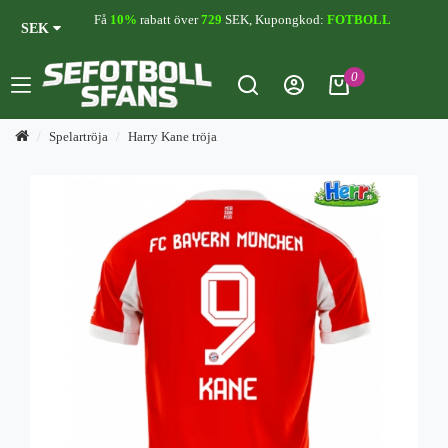
Få
10%
rabatt över
729
SEK, Kupongkod:
FOTBOLL
SEK
0
Spelartröja
Harry Kane tröja