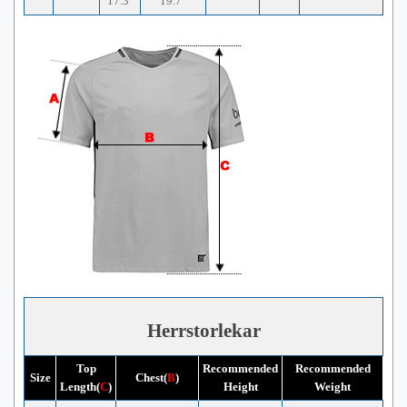
17.3"
19.7"
Herrstorlekar
Top
Recommended
Recommended
Size
Chest(
B
)
Length(
C
)
Height
Weight