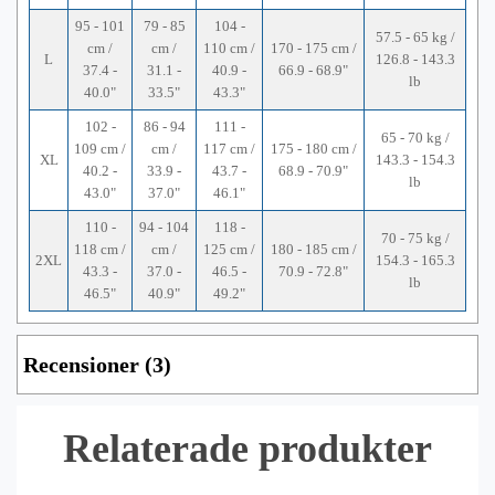
95 - 101
79 - 85
104 -
57.5 - 65 kg /
cm /
cm /
110 cm /
170 - 175 cm /
L
126.8 - 143.3
37.4 -
31.1 -
40.9 -
66.9 - 68.9"
lb
40.0"
33.5"
43.3"
102 -
86 - 94
111 -
65 - 70 kg /
109 cm /
cm /
117 cm /
175 - 180 cm /
XL
143.3 - 154.3
40.2 -
33.9 -
43.7 -
68.9 - 70.9"
lb
43.0"
37.0"
46.1"
110 -
94 - 104
118 -
70 - 75 kg /
118 cm /
cm /
125 cm /
180 - 185 cm /
2XL
154.3 - 165.3
43.3 -
37.0 -
46.5 -
70.9 - 72.8"
lb
46.5"
40.9"
49.2"
Recensioner (3)
Relaterade produkter