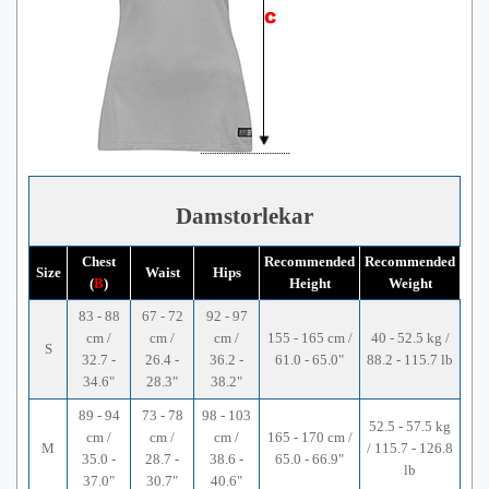
Damstorlekar
Chest
Recommended
Recommended
Size
Waist
Hips
(
B
)
Height
Weight
83 - 88
67 - 72
92 - 97
cm /
cm /
cm /
155 - 165 cm /
40 - 52.5 kg /
S
32.7 -
26.4 -
36.2 -
61.0 - 65.0"
88.2 - 115.7 lb
34.6"
28.3"
38.2"
89 - 94
73 - 78
98 - 103
52.5 - 57.5 kg
cm /
cm /
cm /
165 - 170 cm /
M
/ 115.7 - 126.8
35.0 -
28.7 -
38.6 -
65.0 - 66.9"
lb
37.0"
30.7"
40.6"