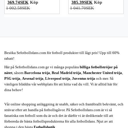
369.74SEK
Köp
385.39SEK
Köp
1 002.58SEK
1 041.70SEK
Besöka Sefotbollsfans.com för fotboll produkter till lågt pris! Upp till 60%
rabatt!
Här på Sefotbollsfans.com ge vi många populära
billiga fotbollströjor på
nätet
, såsom
Barcelona tröja
,
Real Madrid tröja
,
Manchester United tröja
,
PSG tröja
,
Arsenal tröja
,
Liverpool tröja
,
Juventus tröja
och mer. Så
vänligen bläddra vår webbplats för att hitta vad du vill. Vi är alltid här för
dina behov!
Vår online shopping anläggning är snabb, säker och framförallt bekvämt, och
strävar efter att handla på fotbollsgåvor. På Sefotbollsfans.com är vi så
fanatiska om fotboll som du är och det är därför vi är dedikerade till att
förbereda de bästa fotbollsprodukterna för alla fotbollsfans. Njut av att
shoppa i den bästa
Fotbollsbutik
.