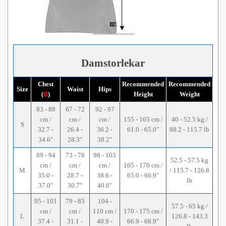
Damstorlekar
Chest
Recommended
Recommended
Size
Waist
Hips
(
B
)
Height
Weight
83 - 88
67 - 72
92 - 97
cm /
cm /
cm /
155 - 165 cm /
40 - 52.5 kg /
S
32.7 -
26.4 -
36.2 -
61.0 - 65.0"
88.2 - 115.7 lb
34.6"
28.3"
38.2"
89 - 94
73 - 78
98 - 103
52.5 - 57.5 kg
cm /
cm /
cm /
165 - 170 cm /
M
/ 115.7 - 126.8
35.0 -
28.7 -
38.6 -
65.0 - 66.9"
lb
37.0"
30.7"
40.6"
95 - 101
79 - 85
104 -
57.5 - 65 kg /
cm /
cm /
110 cm /
170 - 175 cm /
L
126.8 - 143.3
37.4 -
31.1 -
40.9 -
66.9 - 68.9"