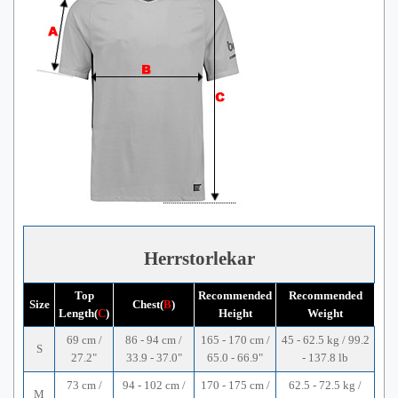
Herrstorlekar
Top
Recommended
Recommended
Size
Chest(
B
)
Length(
C
)
Height
Weight
69 cm /
86 - 94 cm /
165 - 170 cm /
45 - 62.5 kg / 99.2
S
27.2"
33.9 - 37.0"
65.0 - 66.9"
- 137.8 lb
73 cm /
94 - 102 cm /
170 - 175 cm /
62.5 - 72.5 kg /
M