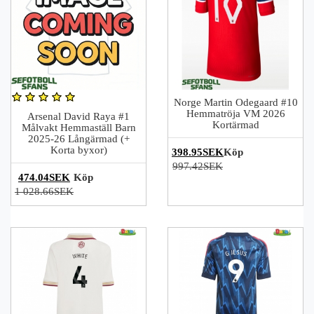
Norge Martin Odegaard #10
Hemmatröja VM 2026
Arsenal David Raya #1
Kortärmad
Målvakt Hemmaställ Barn
2025-26 Långärmad (+
Korta byxor)
398.95SEK
Köp
997.42SEK
474.04SEK
Köp
1 028.66SEK