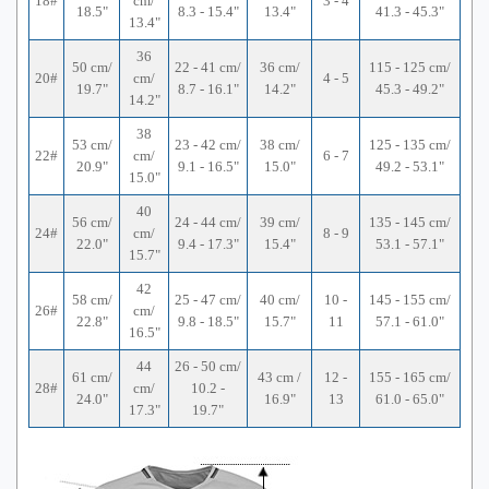
18#
cm/
3 - 4
18.5"
8.3 - 15.4"
13.4"
41.3 - 45.3"
13.4"
36
50 cm/
22 - 41 cm/
36 cm/
115 - 125 cm/
20#
cm/
4 - 5
19.7"
8.7 - 16.1"
14.2"
45.3 - 49.2"
14.2"
38
53 cm/
23 - 42 cm/
38 cm/
125 - 135 cm/
22#
cm/
6 - 7
20.9"
9.1 - 16.5"
15.0"
49.2 - 53.1"
15.0"
40
56 cm/
24 - 44 cm/
39 cm/
135 - 145 cm/
24#
cm/
8 - 9
22.0"
9.4 - 17.3"
15.4"
53.1 - 57.1"
15.7"
42
58 cm/
25 - 47 cm/
40 cm/
10 -
145 - 155 cm/
26#
cm/
22.8"
9.8 - 18.5"
15.7"
11
57.1 - 61.0"
16.5"
44
26 - 50 cm/
61 cm/
43 cm /
12 -
155 - 165 cm/
28#
cm/
10.2 -
24.0"
16.9"
13
61.0 - 65.0"
17.3"
19.7"