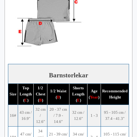
Barnstorlekar
Top
1/2
Shorts
1/2 Waist
Age
Recommended
Size
Length
Chest
Length
(
D
)
(
Year
)
Height
(
C
)
(
B
)
(
E
)
32 cm
20 - 37 cm
43 cm /
32 cm /
95 - 105 cm /
16#
/
/ 7.9 -
1 - 3
16.9"
12.6"
37.4 - 41.3"
12.6"
14.6"
34
47 cm/
21 - 39 cm/
34 cm/
105 - 115 cm/