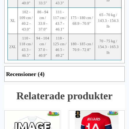
lb
40.0"
33.5"
43.3"
102 -
86 - 94
111 -
65 - 70 kg /
109 cm /
cm /
117 cm /
175 - 180 cm /
XL
143.3 - 154.3
40.2 -
33.9 -
43.7 -
68.9 - 70.9"
lb
43.0"
37.0"
46.1"
110 -
94 - 104
118 -
70 - 75 kg /
118 cm /
cm /
125 cm /
180 - 185 cm /
2XL
154.3 - 165.3
43.3 -
37.0 -
46.5 -
70.9 - 72.8"
lb
46.5"
40.9"
49.2"
Recensioner (4)
Relaterade produkter