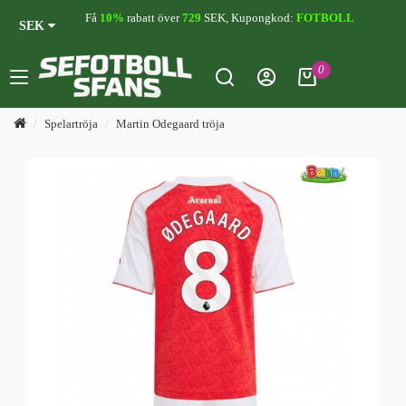
Få
10%
rabatt över
729
SEK, Kupongkod:
FOTBOLL
SEK
0
Spelartröja
Martin Odegaard tröja